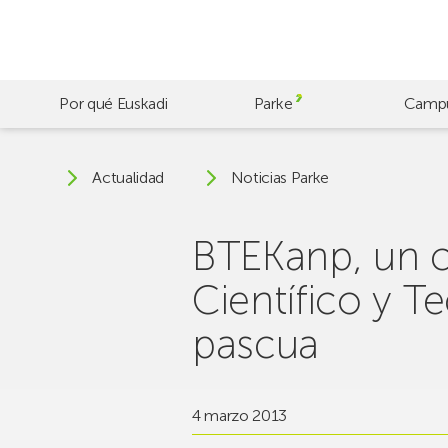
Skip
to
main
content
Por qué Euskadi
Parke
Camp
Actualidad
Noticias Parke
BTEKanp, un 
Científico y T
pascua
4 marzo 2013