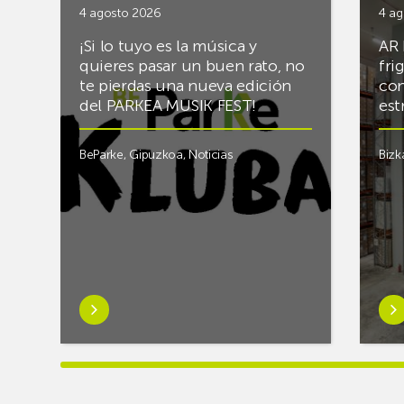
4 agosto 2026
4 ag
¡Si lo tuyo es la música y
AR 
quieres pasar un buen rato, no
fri
te pierdas una nueva edición
con
del PARKEA MUSIK FEST!
est
BeParke
,
Gipuzkoa
,
Noticias
Bizk
Saber
Sab
más
má
sobre¡Si
sob
lo
Rac
tuyo
final