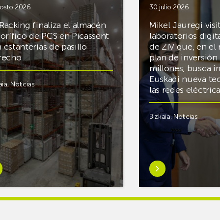
osto 2026
30 julio 2026
Racking finaliza el almacén
Mikel Jauregi visi
gorífico de PCS en Picassent
laboratorios digit
 estanterías de pasillo
de ZIV que, en el
recho
plan de inversión 
millones, busca i
Euskadi nueva te
aia
,
Noticias
las redes eléctri
Bizkaia
,
Noticias
er
Saber
s
más
reAR
sobreMikel
king
Jauregi
iza
visita