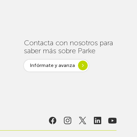
de
un
centenar
de
intervenciones
para
Contacta con nosotros para
garantizar
saber más sobre Parke
la
conectividad
Infórmate y avanza
en
verano
lsar desde
ogía