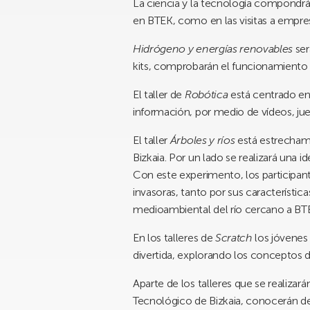
La ciencia y la tecnología compondrán 
en BTEK, como en las visitas a empre
Hidrógeno y energías renovables
ser
kits, comprobarán el funcionamiento d
El taller de
Robótica
está centrado en 
información, por medio de vídeos, ju
El taller
Árboles y ríos
está estrechame
Bizkaia. Por un lado se realizará una 
Con este experimento, los participan
invasoras, tanto por sus característi
medioambiental del río cercano a BTEK
En los talleres de
Scratch
los jóvenes
divertida, explorando los conceptos 
Aparte de los talleres que se realiza
Tecnológico de Bizkaia, conocerán de c