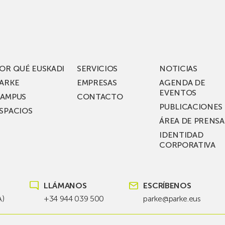
los
acén
nuevos
rífico
laboratorios
digitales
S
de ZIV que, en
el
OR QUÉ EUSKADI
SERVICIOS
NOTICIAS
ssent
marco
ARKE
EMPRESAS
AGENDA DE
de su
EVENTOS
AMPUS
CONTACTO
nterías
plan
PUBLICACIONES
SPACIOS
de
ÁREA DE PRENSA
llo
inversión total de
IDENTIDAD
recho
36
CORPORATIVA
millones, busca impu
Euskadi nueva tecnol
para
LLÁMANOS
ESCRÍBENOS
las
redes
A)
+34 944 039 500
parke@parke.eus
eléctricas
del