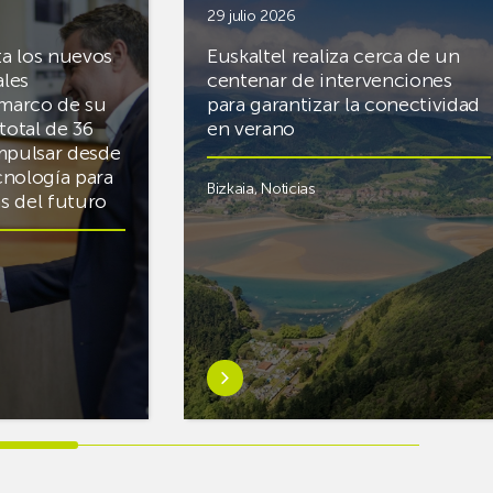
29 julio 2026
ta los nuevos
Euskaltel realiza cerca de un
ales
centenar de intervenciones
 marco de su
para garantizar la conectividad
total de 36
en verano
mpulsar desde
cnología para
Bizkaia
,
Noticias
cas del futuro
Saber
más
sobreEuskaltel
realiza
cerca