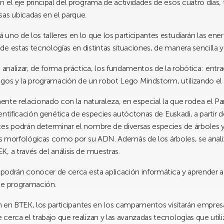
el eje principal del programa de actividades de esos cuatro días, t
sas ubicadas en el parque.
á uno de los talleres en lo que los participantes estudiarán las ener
e estas tecnologías en distintas situaciones, de manera sencilla y 
analizar, de forma práctica, los fundamentos de la robótica: entrad
egos y la programación de un robot Lego Mindstorm, utilizando el 
nte relacionado con la naturaleza, en especial la que rodea el Pa
identificación genética de especies autóctonas de Euskadi, a parti
tes podrán determinar el nombre de diversas especies de árboles 
cas morfológicas como por su ADN. Además de los árboles, se anali
, a través del análisis de muestras.
 podrán conocer de cerca esta aplicación informática y aprender a
de programación.
rán en BTEK, los participantes en los campamentos visitarán empres
erca el trabajo que realizan y las avanzadas tecnologías que utili