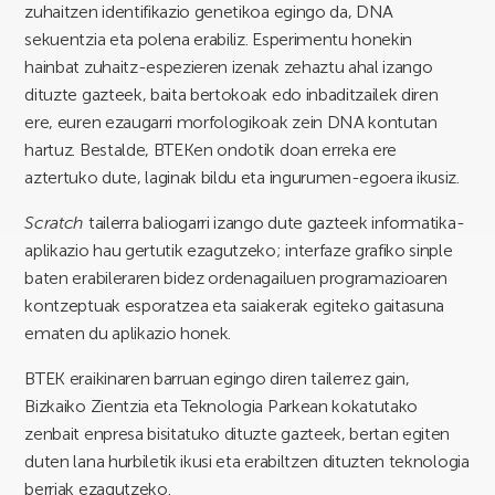
zuhaitzen identifikazio genetikoa egingo da, DNA
sekuentzia eta polena erabiliz. Esperimentu honekin
hainbat zuhaitz-espezieren izenak zehaztu ahal izango
dituzte gazteek, baita bertokoak edo inbaditzailek diren
ere, euren ezaugarri morfologikoak zein DNA kontutan
hartuz. Bestalde, BTEKen ondotik doan erreka ere
aztertuko dute, laginak bildu eta ingurumen-egoera ikusiz.
Scratch
tailerra baliogarri izango dute gazteek informatika-
aplikazio hau gertutik ezagutzeko; interfaze grafiko sinple
baten erabileraren bidez ordenagailuen programazioaren
kontzeptuak esporatzea eta saiakerak egiteko gaitasuna
ematen du aplikazio honek.
BTEK eraikinaren barruan egingo diren tailerrez gain,
Bizkaiko Zientzia eta Teknologia Parkean kokatutako
zenbait enpresa bisitatuko dituzte gazteek, bertan egiten
duten lana hurbiletik ikusi eta erabiltzen dituzten teknologia
berriak ezagutzeko.