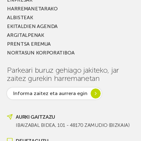
HARREMANETARAKO
ALBISTEAK
EKITALDIEN AGENDA
ARGITALPENAK
PRENTSA EREMUA
NORTASUN KORPORATIBOA
Parkeari buruz gehiago jakiteko, jar
zaitez gurekin harremanetan
Informa zaitez eta aurrera egin
AURKI GAITZAZU
IBAIZABAL BIDEA, 101 - 48170 ZAMUDIO (BIZKAIA)
DEI IEZAGUZU