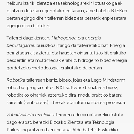
helburu izanik, zientzia eta teknologiarekin lotutako gaiek
osatzen dute lau egunotako egitaraua, alde batetik BTEKen
bertan egingo diren tailerren bidez eta bestetik enpresetara
egingo diren bisitekin.
Tailerrei dagokienean,
Hidrogenoa eta energia
berriztagarriei
buruzkoa izango da tailerretako bat. Energia
berriztagarriak aztertu eta hauetan oinarritutako kit praktiko
desberdin eta multimediak erabiliz, hidrogeno bidez energia
gordetzeko metodologia erakutsiko da bertan.
Robotika
tailerrean berriz, bideo, jolas eta Lego Mindstorm
robot bat programatuz, NXT software bisualaren bidez,
robotikako oinarriak aztertuko dira, modu praktiko baten:
sarrerak (sentsoreak), irteerak eta informazioaren prozesua.
Zuhaitzak eta errekak
tailerraren edukia naturarekin lotuta
dago erabat, bereziki Bizkaiko Zientzia eta Teknologia
Parkea inguratzen duen ingurua. Alde batetik Euskadiko