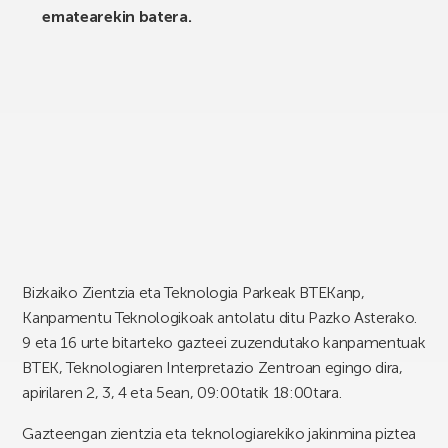
ematearekin batera.
Bizkaiko Zientzia eta Teknologia Parkeak BTEKanp,
Kanpamentu Teknologikoak antolatu ditu Pazko Asterako.
9 eta 16 urte bitarteko gazteei zuzendutako kanpamentuak
BTEK, Teknologiaren Interpretazio Zentroan egingo dira,
apirilaren 2, 3, 4 eta 5ean, 09:00tatik 18:00tara.
Gazteengan zientzia eta teknologiarekiko jakinmina piztea