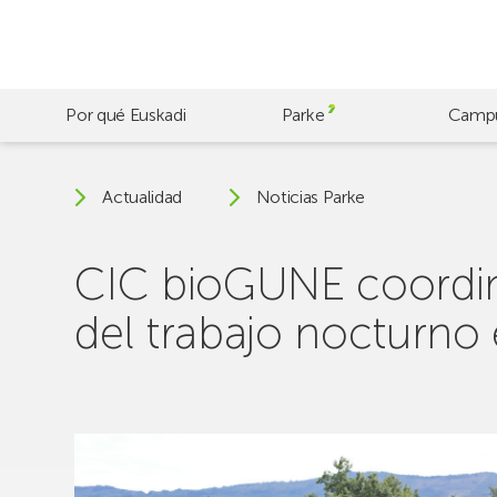
Skip
to
main
content
Por qué Euskadi
Parke
Camp
Actualidad
Noticias Parke
CIC bioGUNE coordin
del trabajo nocturno 