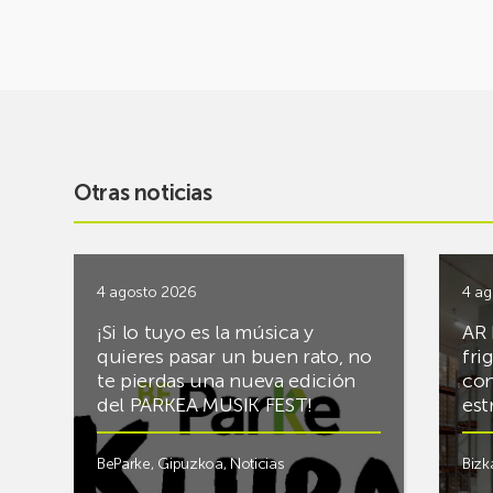
Otras noticias
4 agosto 2026
4 ag
¡Si lo tuyo es la música y
AR 
quieres pasar un buen rato, no
fri
te pierdas una nueva edición
con
del PARKEA MUSIK FEST!
est
BeParke
,
Gipuzkoa
,
Noticias
Bizk