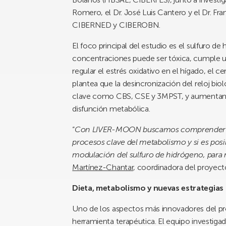
Romero, el Dr. José Luis Cantero y el Dr. F
CIBERNED y CIBEROBN.
El foco principal del estudio es el sulfuro d
concentraciones puede ser tóxica, cumple u
regular el estrés oxidativo en el hígado, el c
plantea que la desincronización del reloj bio
clave como CBS, CSE y 3MPST, y aumentando l
disfunción metabólica.
“
Con LIVER-MOON buscamos comprender cómo
procesos clave del metabolismo y si es posibl
modulación del sulfuro de hidrógeno, para r
Martínez-Chantar
, coordinadora del proyect
Dieta, metabolismo y nuevas estrategias
Uno de los aspectos más innovadores del pro
herramienta terapéutica. El equipo investiga