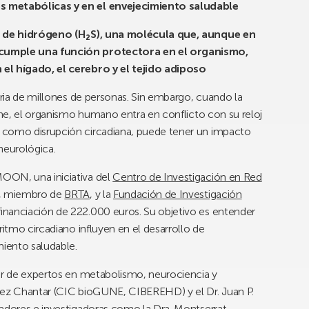
s metabólicas y en el envejecimiento saludable
ro de hidrógeno (H₂S), una molécula que, aunque en
 cumple una función protectora en el organismo,
 el hígado, el cerebro y el tejido adiposo
aria de millones de personas. Sin embargo, cuando la
oche, el organismo humano entra en conflicto con su reloj
 como disrupción circadiana, puede tener un impacto
neurológica.
OON, una iniciativa del
Centro de Investigación en Red
, miembro de
BRTA
, y la
Fundación de Investigación
financiación de 222.000 euros. Su objetivo es entender
ritmo circadiano influyen en el desarrollo de
iento saludable.
nar de expertos en metabolismo, neurociencia y
nez Chantar (CIC bioGUNE, CIBEREHD) y el Dr. Juan P.
gadores e investigadoras como la Dra. Montserrat