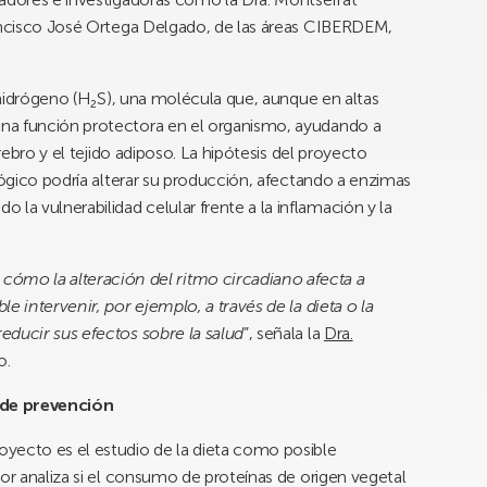
rancisco José Ortega Delgado, de las áreas CIBERDEM,
e hidrógeno (H₂S), una molécula que, aunque en altas
na función protectora en el organismo, ayudando a
erebro y el tejido adiposo. La hipótesis del proyecto
lógico podría alterar su producción, afectando a enzimas
a vulnerabilidad celular frente a la inflamación y la
 la alteración del ritmo circadiano afecta a
e intervenir, por ejemplo, a través de la dieta o la
educir sus efectos sobre la salud
”, señala la
Dra.
o.
 de prevención
yecto es el estudio de la dieta como posible
dor analiza si el consumo de proteínas de origen vegetal