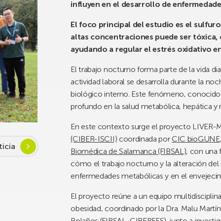
influyen en el desarrollo de enfermedade
El foco principal del estudio es el sulfu
altas concentraciones puede ser tóxica,
ayudando a regular el estrés oxidativo en
El trabajo nocturno forma parte de la vida di
actividad laboral se desarrolla durante la n
biológico interno. Este fenómeno, conocido
profundo en la salud metabólica, hepática y 
En este contexto surge el proyecto LIVER-M
(CIBER-ISCII)
coordinada por
CIC bioGUNE
ticia
Biomédica de Salamanca (FIBSAL)
, con una 
cómo el trabajo nocturno y la alteración del 
enfermedades metabólicas y en el envejecim
El proyecto reúne a un equipo multidiscipli
obesidad, coordinado por la Dra. Malu Martí
Bolaños (FIBSAL, CIBERFES), junto a investi