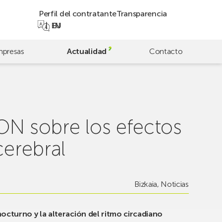
Perfil del contratante
Transparencia
EN
EU
presas
Actualidad
Contacto
N sobre los efectos
cerebral
Bizkaia
,
Noticias
nocturno y la alteración del ritmo circadiano