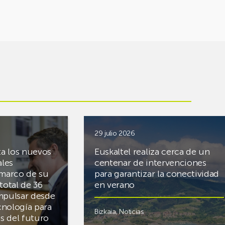
29 julio 2026
ta los nuevos
Euskaltel realiza cerca de un
ales
centenar de intervenciones
 marco de su
para garantizar la conectividad
total de 36
en verano
mpulsar desde
cnología para
Bizkaia
,
Noticias
cas del futuro