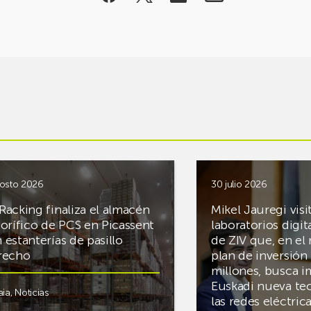
osto 2026
30 julio 2026
Racking finaliza el almacén
Mikel Jauregi visi
gorífico de PCS en Picassent
laboratorios digit
 estanterías de pasillo
de ZIV que, en el
recho
plan de inversión 
millones, busca i
Euskadi nueva te
aia
,
Noticias
las redes eléctri