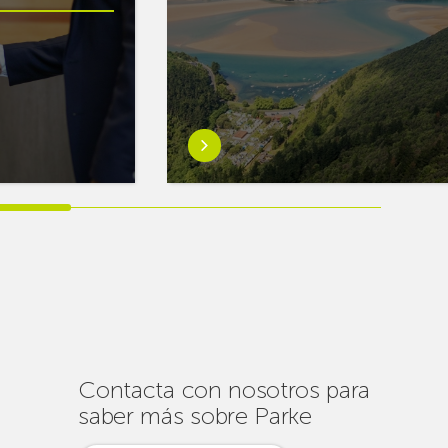
Saber
más
sobreEuskaltel
realiza
cerca
de
un
centenar
de
intervenciones
para
Contacta con nosotros para
garantizar
saber más sobre Parke
la