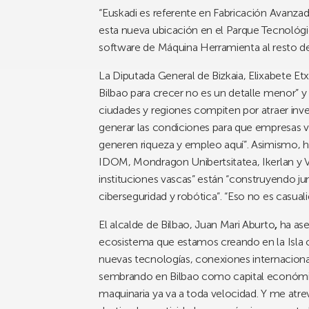
“Euskadi es referente en Fabricación Avanzad
esta nueva ubicación en el Parque Tecnológi
software de Máquina Herramienta al resto d
La Diputada General de Bizkaia, Elixabete E
Bilbao para crecer no es un detalle menor” 
ciudades y regiones compiten por atraer inve
generar las condiciones para que empresas va
generen riqueza y empleo aquí”. Asimismo, h
IDOM, Mondragon Unibertsitatea, Ikerlan y 
instituciones vascas” están “construyendo junt
ciberseguridad y robótica”. “Eso no es casuali
El alcalde de Bilbao, Juan Mari Aburto
,
ha ase
ecosistema que estamos creando en la Isla c
nuevas tecnologías, conexiones internacional
sembrando en Bilbao como capital económic
maquinaria ya va a toda velocidad. Y me atreve