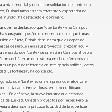
a a nivel mundial y con la consolidación de Lantek en
co, Euskadi también será referente y exportador de
el mundo”, ha destacado el consejero.
txanobe, ha destacado que “que Lantek elija Campus
y ha subrayado que, “en un momento en el que todas las
rsión de fuera, Bizkaia demuestra que es capaz de
scas desarrollen aquí sus proyectos, crezcan aquí y
a señalado que “Lantek se une así en Campus Bilbao a
Vicomtech”, en un ecosistema en el que “empresas e
as un polo de referencia en inteligencia artificial, datos,
dad. Es fortaleza”, ha concluido.
gurado que “Lantek es una empresa que refuerza el
on actividades innovadoras, empleo cualificado,
es… En definitiva, la nueva industria que estamos
a de Euskadi. Quedan proyectos por hacer. Pero la
ría a decir que la práctica totalidad de la superficie