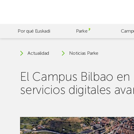
Skip
to
main
content
Por qué Euskadi
Parke
Camp
Actualidad
Noticias Parke
El Campus Bilbao en 
servicios digitales av