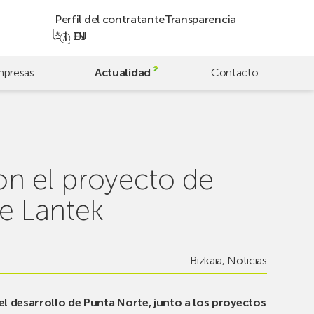
Perfil del contratante
Transparencia
EN
EU
presas
Actualidad
Contacto
on el proyecto de
de Lantek
Bizkaia
,
Noticias
el desarrollo de Punta Norte, junto a los proyectos