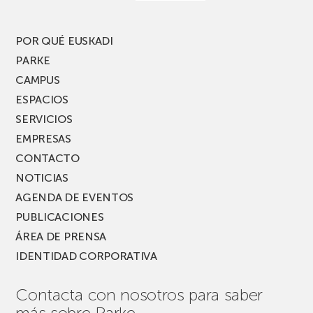
edición
del
PARKEA
POR QUÉ EUSKADI
MUSIK
PARKE
FEST!
CAMPUS
ESPACIOS
SERVICIOS
EMPRESAS
CONTACTO
NOTICIAS
AGENDA DE EVENTOS
PUBLICACIONES
ÁREA DE PRENSA
IDENTIDAD CORPORATIVA
Contacta con nosotros para saber
más sobre Parke