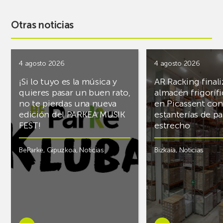
Otras noticias
4 agosto 2026
4 agosto 2026
¡Si lo tuyo es la música y
AR Racking finali
quieres pasar un buen rato,
almacén frigoríf
no te pierdas una nueva
en Picassent con
edición del PARKEA MUSIK
estanterías de pa
FEST!
estrecho
BeParke
,
Gipuzkoa
,
Noticias
Bizkaia
,
Noticias
Saber
Saber