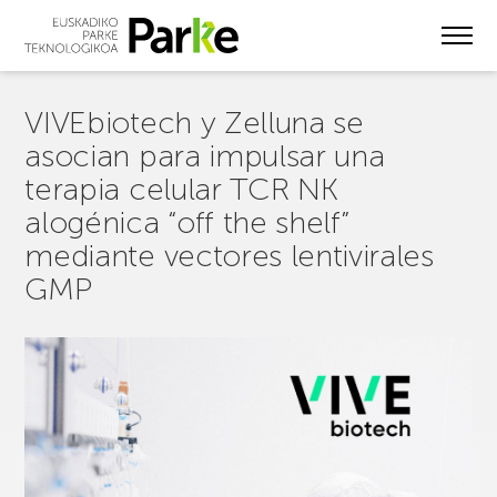
Skip
to
main
content
VIVEbiotech y Zelluna se
asocian para impulsar una
terapia celular TCR NK
alogénica “off the shelf”
mediante vectores lentivirales
GMP