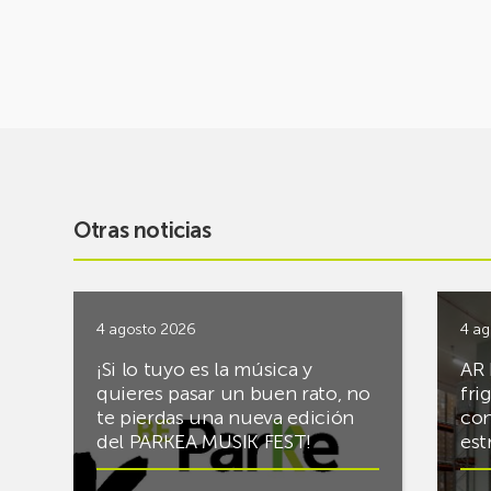
Otras noticias
4 agosto 2026
4 ag
¡Si lo tuyo es la música y
AR 
quieres pasar un buen rato, no
fri
te pierdas una nueva edición
con
del PARKEA MUSIK FEST!
est