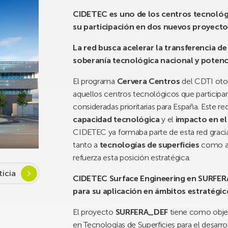
CIDETEC es uno de los centros tecnológic
su participación en dos nuevos proyectos
La red busca acelerar la transferencia de
soberanía tecnológica nacional y potencia
El programa
Cervera Centros
del CDTI otor
aquellos centros tecnológicos que participa
consideradas prioritarias para España. Este r
capacidad tecnológica
y el
impacto en el
CIDETEC ya formaba parte de esta red gracia
tanto a
tecnologías de superficies
como 
refuerza esta posición estratégica.
ticia
CIDETEC Surface Engineering en SURFERA_
para su aplicación en ámbitos estratégic
El proyecto
SURFERA_DEF
tiene como objet
en Tecnologías de Superficies para el desarro