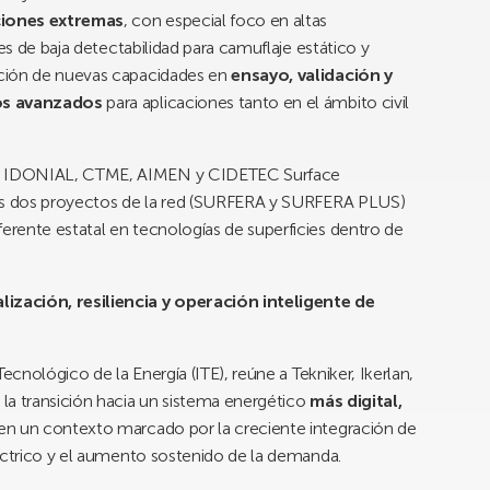
ciones extremas
, con especial foco en altas
es de baja detectabilidad para camuflaje estático y
ición de nuevas capacidades en
ensayo, validación y
tos avanzados
para aplicaciones tanto en el ámbito civil
, IDONIAL, CTME, AIMEN y CIDETEC Surface
ros dos proyectos de la red (SURFERA y SURFERA PLUS)
rente estatal en tecnologías de superficies dentro de
ización, resiliencia y operación inteligente de
 Tecnológico de la Energía (ITE), reúne a Tekniker, Ikerlan,
la transición hacia un sistema energético
más digital,
 en un contexto marcado por la creciente integración de
léctrico y el aumento sostenido de la demanda.