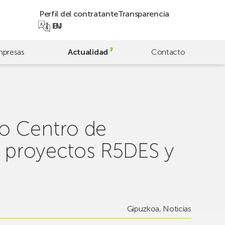
Perfil del contratante
Transparencia
EN
EU
presas
Actualidad
Contacto
o Centro de
s proyectos R5DES y
Gipuzkoa
,
Noticias