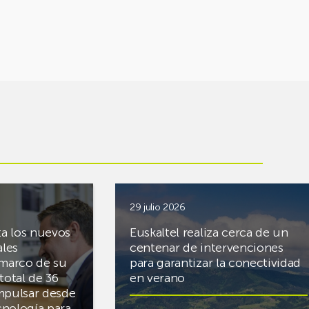
29 julio 2026
ta los nuevos
Euskaltel realiza cerca de un
ales
centenar de intervenciones
 marco de su
para garantizar la conectividad
total de 36
en verano
mpulsar desde
cnología para