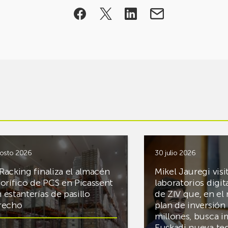
osto 2026
30 julio 2026
Racking finaliza el almacén
Mikel Jauregi visi
gorífico de PCS en Picassent
laboratorios digit
 estanterías de pasillo
de ZIV que, en el
recho
plan de inversión 
millones, busca i
Euskadi nueva te