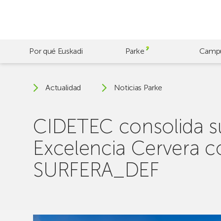
Skip
to
main
content
Por qué Euskadi
Parke
Camp
Actualidad
Noticias Parke
CIDETEC consolida s
Excelencia Cervera c
SURFERA_DEF