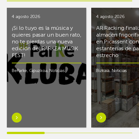
4 agosto 2026
4 agosto 2026
¡Si lo tuyo es la música y
AR Racking finali
quieres pasar un buen rato,
almacén frigoríf
no te pierdas una nueva
en Picassent con
edición del PARKEA MUSIK
estanterías de pa
FEST!
estrecho
BeParke
,
Gipuzkoa
,
Noticias
Bizkaia
,
Noticias
Saber
Saber
más
más
sobre¡Si
sobreAR
lo
Racking