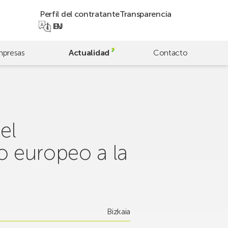
Perfil del contratante
Transparencia
EN
EU
presas
Actualidad
Contacto
el
o europeo a la
Bizkaia