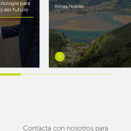
cnología para
Bizkaia
,
Noticias
cas del futuro
Saber
más
sobreEuskaltel
realiza
cerca
de
un
centenar
de
intervenciones
para
Contacta con nosotros para