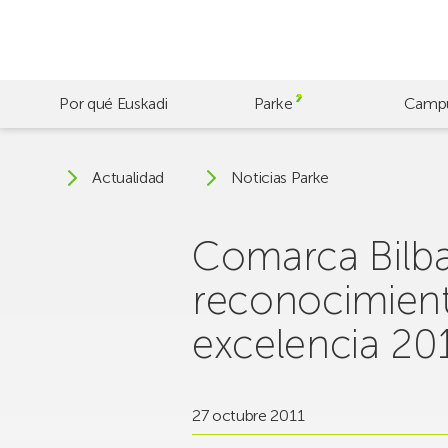
Skip
to
main
content
Por qué Euskadi
Parke
Camp
Actualidad
Noticias Parke
Comarca Bilba
reconocimiento
excelencia 20
27 octubre 2011