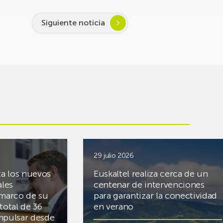
Siguiente noticia
29 julio 2026
ta los nuevos
Euskaltel realiza cerca de un
ales
centenar de intervenciones
 marco de su
para garantizar la conectividad
total de 36
en verano
mpulsar desde