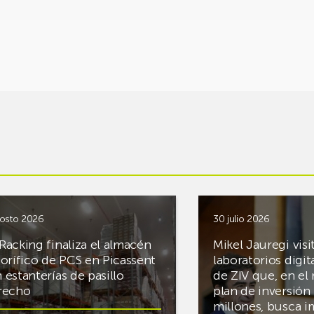
osto 2026
30 julio 2026
Racking finaliza el almacén
Mikel Jauregi visi
gorífico de PCS en Picassent
laboratorios digit
 estanterías de pasillo
de ZIV que, en el
recho
plan de inversión 
millones, busca i