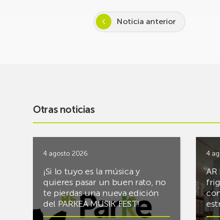
Noticia anterior
Otras noticias
4 agosto 2026
4 ag
¡Si lo tuyo es la música y
AR 
quieres pasar un buen rato, no
fri
te pierdas una nueva edición
con
del PARKEA MUSIK FEST!
est