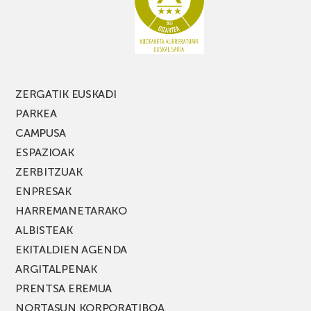
MUSIK
FEST
jaialdiaren
edizio
berria!
ZERGATIK EUSKADI
PARKEA
CAMPUSA
ESPAZIOAK
ZERBITZUAK
ENPRESAK
HARREMANETARAKO
ALBISTEAK
EKITALDIEN AGENDA
ARGITALPENAK
PRENTSA EREMUA
NORTASUN KORPORATIBOA