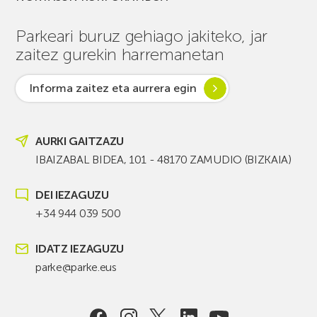
Parkeari buruz gehiago jakiteko, jar
zaitez gurekin harremanetan
Informa zaitez eta aurrera egin
AURKI GAITZAZU
IBAIZABAL BIDEA, 101 - 48170 ZAMUDIO (BIZKAIA)
DEI IEZAGUZU
+34 944 039 500
IDATZ IEZAGUZU
parke@parke.eus