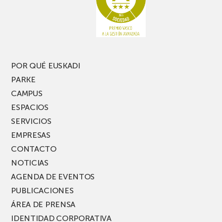
pierdas
estrecho
una
nueva
edición
del
PARKEA
POR QUÉ EUSKADI
MUSIK
PARKE
FEST!
CAMPUS
ESPACIOS
SERVICIOS
EMPRESAS
CONTACTO
NOTICIAS
AGENDA DE EVENTOS
PUBLICACIONES
ÁREA DE PRENSA
IDENTIDAD CORPORATIVA