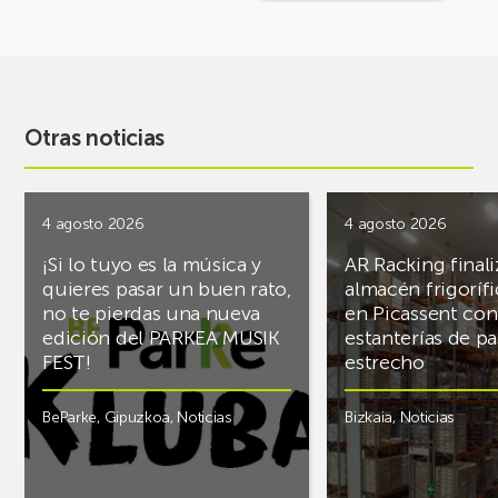
Otras noticias
4 agosto 2026
4 agosto 2026
¡Si lo tuyo es la música y
AR Racking finali
quieres pasar un buen rato,
almacén frigoríf
no te pierdas una nueva
en Picassent con
edición del PARKEA MUSIK
estanterías de pa
FEST!
estrecho
BeParke
,
Gipuzkoa
,
Noticias
Bizkaia
,
Noticias