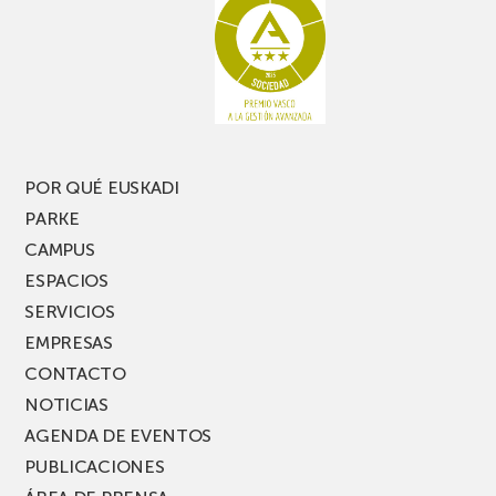
te
pasillo
pierdas
estrecho
una
nueva
edición
del
PARKEA
POR QUÉ EUSKADI
MUSIK
PARKE
FEST!
CAMPUS
ESPACIOS
SERVICIOS
EMPRESAS
CONTACTO
NOTICIAS
AGENDA DE EVENTOS
PUBLICACIONES