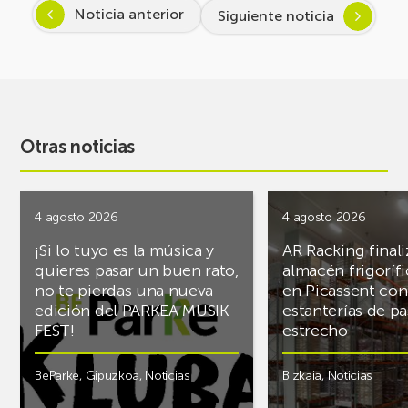
Noticia anterior
Siguiente noticia
Otras noticias
4 agosto 2026
4 agosto 2026
¡Si lo tuyo es la música y
AR Racking finali
quieres pasar un buen rato,
almacén frigoríf
no te pierdas una nueva
en Picassent con
edición del PARKEA MUSIK
estanterías de pa
FEST!
estrecho
BeParke
,
Gipuzkoa
,
Noticias
Bizkaia
,
Noticias