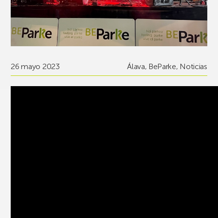
26 mayo 2023
Álava
,
BeParke
,
Noticias