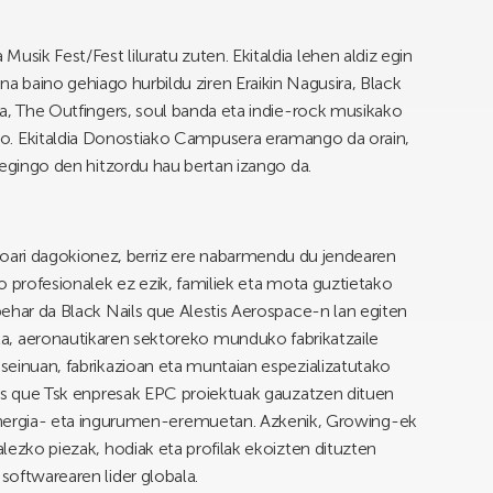
usik Fest/Fest liluratu zuten. Ekitaldia lehen aldiz egin
na baino gehiago hurbildu ziren Eraikin Nagusira, Black
ea, The Outfingers, soul banda eta indie-rock musikako
o. Ekitaldia Donostiako Campusera eramango da orain,
n egingo den hitzordu hau bertan izango da.
ioari dagokionez, berriz ere nabarmendu du jendearen
 profesionalek ez ezik, familiek eta mota guztietako
behar da Black Nails que Alestis Aerospace-n lan egiten
a, aeronautikaren sektoreko munduko fabrikatzaile
einuan, fabrikazioan eta muntaian espezializatutako
gers que Tsk enpresak EPC proiektuak gauzatzen dituen
, energia- eta ingurumen-eremuetan. Azkenik, Growing-ek
ezko piezak, hodiak eta profilak ekoizten dituzten
oftwarearen lider globala.