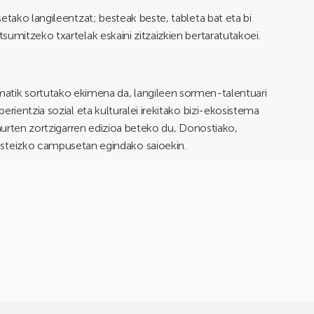
etako langileentzat; besteak beste, tableta bat eta bi
umitzeko txartelak eskaini zitzaizkien bertaratutakoei.
atik sortutako ekimena da, langileen sormen-talentuari
rientzia sozial eta kulturalei irekitako bizi-ekosistema
 aurten zortzigarren edizioa beteko du, Donostiako,
steizko campusetan egindako saioekin.