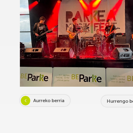
Aurreko berria
Hurrengo be