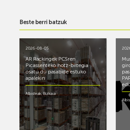
Beste berri batzuk
2026-08-05
202
AR Rackingek PCSren
Mus
Picassenteko hotz-biltegia
gir
osatu du pasabide estuko
pas
apalekin
PAR
edi
Albisteak
,
Bizkaia
Albi