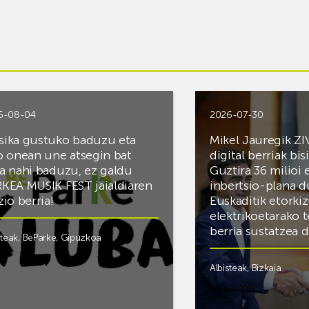
6-08-04
2026-07-30
ika gustuko baduzu eta
Mikel Jauregik ZI
o onean une atsegin bat
digital berriak bis
a nahi baduzu, ez galdu
Guztira 36 milioi
KEA MUSIK FEST jaialdiaren
inbertsio-plana d
zio berria!
Euskaditik etorki
elektrikoetarako 
berria sustatzea 
steak
,
BeParke
,
Gipuzkoa
Albisteak
,
Bizkaia