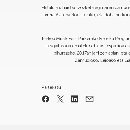
Ekitaldian, hainbat zozketa egin ziren campus
sarrera Azkena Rock-erako, eta dohainik konts
Parkea Musik Fest Parkerako Erronka Program
ikusgaitasuna emateko eta lan-espazioa espe
bihurtzeko. 2017an jarri zen abian, eta
Zamudioko, Leioako eta Ga
Partekatu