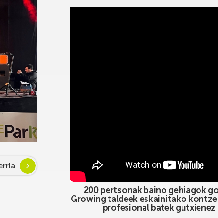
rria
200 pertsonak baino gehiagok goz
Growing taldeek eskainitako kontze
profesional batek gutxienez