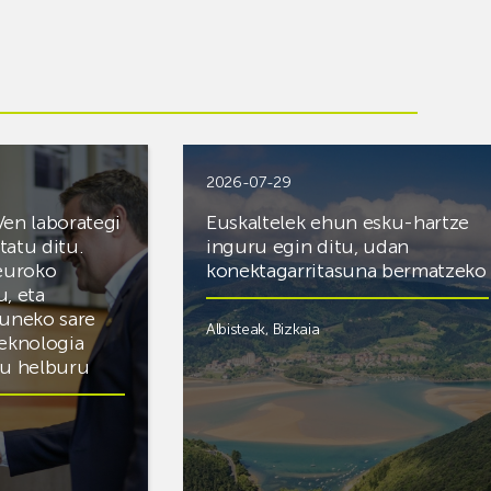
2026-07-29
Ven laborategi
Euskaltelek ehun esku-hartze
itatu ditu.
inguru egin ditu, udan
 euroko
konektagarritasuna bermatzeko
u, eta
zuneko sare
Albisteak
,
Bizkaia
teknologia
du helburu