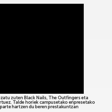
atu zuten Black Nails, The Outfingers eta
rtuez. Talde horiek campusetako enpresetako
 parte hartzen du beren prestakuntzan