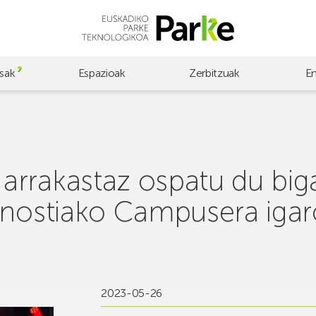
sak
Espazioak
Zerbitzuak
E
rrakastaz ospatu du big
onostiako Campusera igar
2023-05-26