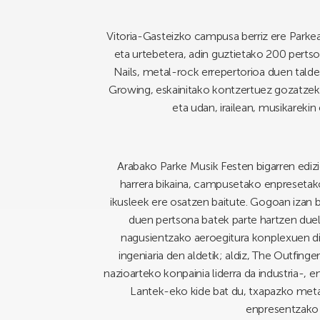
Vitoria-Gasteizko campusa berriz ere Parkea M
eta urtebetera, adin guztietako 200 pertso
Nails, metal-rock errepertorioa duen tald
Growing, eskainitako kontzertuez gozatzek
eta udan, irailean, musikareki
Arabako Parke Musik Festen bigarren ediz
harrera bikaina, campusetako enpresetako
ikusleek ere osatzen baitute. Gogoan izan 
duen pertsona batek parte hartzen duel
nagusientzako aeroegitura konplexuen dis
ingeniaria den aldetik; aldiz, The Outfin
nazioarteko konpainia liderra da industria-
Lantek-eko kide bat du, txapazko metal
enpresentzako s