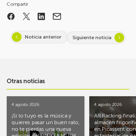
Compartir
Noticia anterior
Siguiente noticia
Otras noticias
4 agosto 2026
4 agosto 2026
¡Si lo tuyo es la música y
AR Racking finali
quieres pasar un buen rato,
almacén frigoríf
no te pierdas una nueva
en Picassent con
edición del PARKEA MUSIK
estanterías de pa