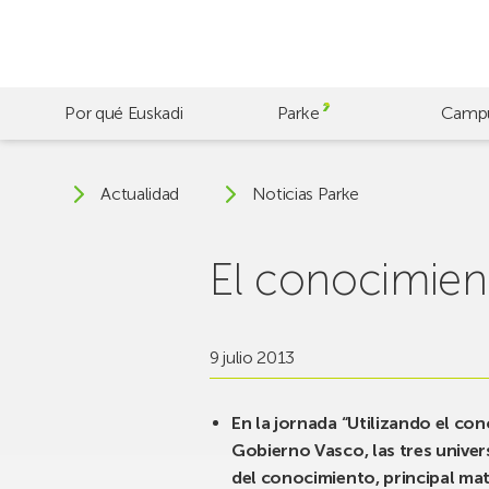
Skip
to
main
content
Por qué Euskadi
Parke
Camp
Actualidad
Noticias Parke
El conocimien
9 julio 2013
En la jornada “Utilizando el c
Gobierno Vasco, las tres univer
del conocimiento, principal mat