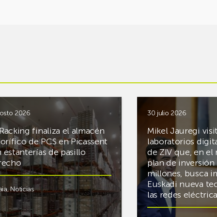
osto 2026
30 julio 2026
Racking finaliza el almacén
Mikel Jauregi visi
gorífico de PCS en Picassent
laboratorios digit
 estanterías de pasillo
de ZIV que, en el
recho
plan de inversión 
millones, busca i
Euskadi nueva te
aia
,
Noticias
las redes eléctri