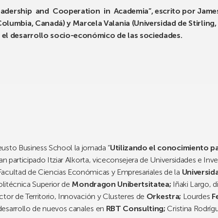
adership and Cooperation in Academia”, escrito por James 
olumbia, Canadá) y Marcela Valania (Universidad de Stirling,
n el desarrollo socio-económico de las sociedades.
usto Business School la jornada “
Utilizando el conocimiento p
han participado Itziar Alkorta, viceconsejera de Universidades e Inv
Facultad de Ciencias Económicas y Empresariales de la
Universid
olitécnica Superior de
Mondragon Unibertsitatea;
Iñaki Largo, 
ctor de Territorio, Innovación y Clusteres de
Orkestra;
Lourdes
F
desarrollo de nuevos canales en
RBT Consulting;
Cristina Rodríg