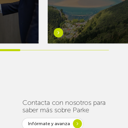
Saber
más
sobreEuskaltel
realiza
cerca
de
un
centenar
de
intervenciones
para
Contacta con nosotros para
garantizar
saber más sobre Parke
la
conectividad
Infórmate y avanza
en