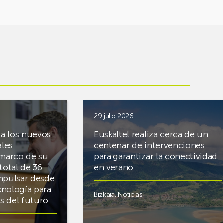
29 julio 2026
ta los nuevos
Euskaltel realiza cerca de un
ales
centenar de intervenciones
 marco de su
para garantizar la conectividad
total de 36
en verano
mpulsar desde
cnología para
Bizkaia
,
Noticias
cas del futuro