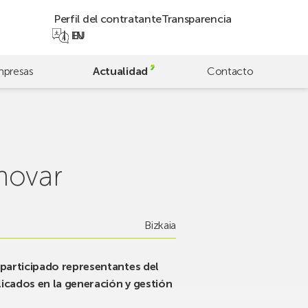
Perfil del contratante
Transparencia
EN
EU
presas
Actualidad
Contacto
novar
Bizkaia
 participado representantes del
licados en la generación y gestión