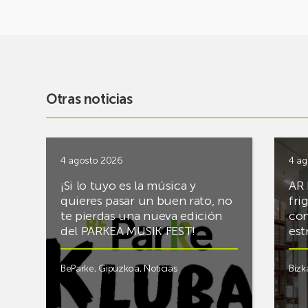
Otras noticias
4 agosto 2026
4 ag
¡Si lo tuyo es la música y
AR 
quieres pasar un buen rato, no
fri
te pierdas una nueva edición
con
del PARKEA MUSIK FEST!
est
BeParke
,
Gipuzkoa
,
Noticias
Bizk