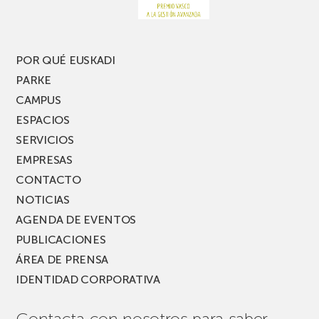
nueva
edición
del
PARKEA
POR QUÉ EUSKADI
MUSIK
PARKE
FEST!
CAMPUS
ESPACIOS
SERVICIOS
EMPRESAS
CONTACTO
NOTICIAS
AGENDA DE EVENTOS
PUBLICACIONES
ÁREA DE PRENSA
IDENTIDAD CORPORATIVA
Contacta con nosotros para saber