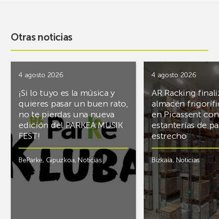
Otras noticias
4 agosto 2026
4 agosto 2026
¡Si lo tuyo es la música y
AR Racking finali
quieres pasar un buen rato,
almacén frigoríf
no te pierdas una nueva
en Picassent con
edición del PARKEA MUSIK
estanterías de pa
FEST!
estrecho
BeParke
,
Gipuzkoa
,
Noticias
Bizkaia
,
Noticias