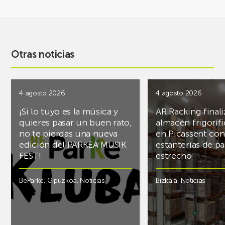
Otras noticias
4 agosto 2026
4 agosto 2026
¡Si lo tuyo es la música y
AR Racking finali
quieres pasar un buen rato,
almacén frigoríf
no te pierdas una nueva
en Picassent con
edición del PARKEA MUSIK
estanterías de pa
FEST!
estrecho
BeParke
,
Gipuzkoa
,
Noticias
Bizkaia
,
Noticias