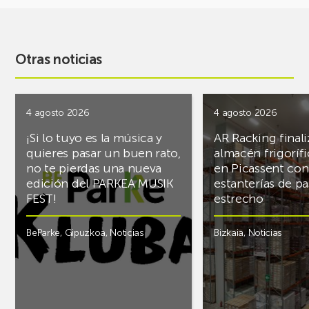
Otras noticias
4 agosto 2026
4 agosto 2026
¡Si lo tuyo es la música y
AR Racking finali
quieres pasar un buen rato,
almacén frigoríf
no te pierdas una nueva
en Picassent con
edición del PARKEA MUSIK
estanterías de pa
FEST!
estrecho
BeParke
,
Gipuzkoa
,
Noticias
Bizkaia
,
Noticias