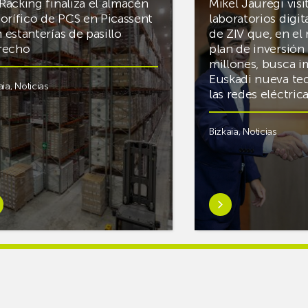
Racking finaliza el almacén
Mikel Jauregi visi
gorífico de PCS en Picassent
laboratorios digit
 estanterías de pasillo
de ZIV que, en el
recho
plan de inversión 
millones, busca i
Euskadi nueva te
aia
,
Noticias
las redes eléctri
Bizkaia
,
Noticias
er
Saber
s
más
reAR
sobreMikel
king
Jauregi
iza
visita
los
acén
nuevos