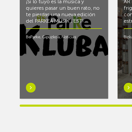
¡Si lo tuyo es la música y
AR 
quieres pasar un buen rato, no
fri
te pierdas una nueva edición
con
del PARKEA MUSIK FEST!
est
BeParke
,
Gipuzkoa
,
Noticias
Bizk
Saber
Sab
más
má
sobre¡Si
sob
lo
Rac
tuyo
final
es
el
la
alm