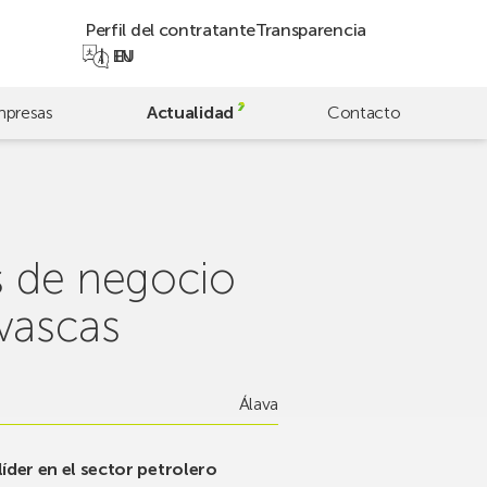
Perfil del contratante
Transparencia
EN
EU
presas
Actualidad
Contacto
s de negocio
 vascas
Álava
líder en el sector petrolero