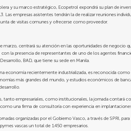
olera y su marco estratégico, Ecopetrol expondrá su plan de inve
 Las empresas asistentes tendrán la de realizar reuniones individu
junta de visitas comunes y ofrecerse como proveedor.
de marzo, centrará su atención en las oportunidades de negocio que 
on la presencia de representantes de uno de los agentes financi
e Desarrollo, BAD, que tiene su sede en Manila.
e una economía recientemente industrializada, es reconocida com
onomías más grandes del mundo, y estudios económicos de banca d
esarrollo.
s, tanto empresariales, como institucionales, la jornada contará c
í como una firma de consultoría con experiencia en implantaciones
jornadas organizadas por el Gobierno Vasco, a través de SPRI, par
 pymes vascas un total de 1.450 empresarios.