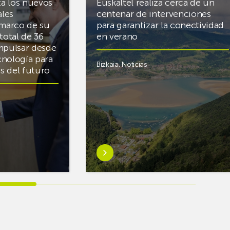
ta los nuevos
Euskaltel realiza cerca de un
ales
centenar de intervenciones
 marco de su
para garantizar la conectividad
total de 36
en verano
mpulsar desde
cnología para
Bizkaia
,
Noticias
cas del futuro
Saber
más
sobreEuskaltel
realiza
cerca
de
un