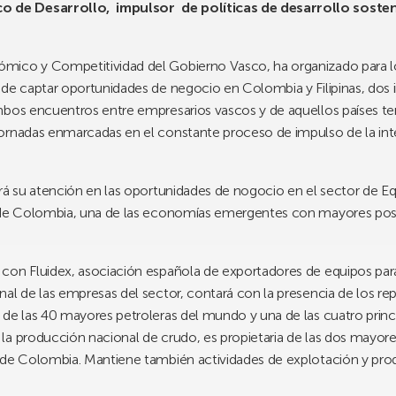
o de Desarrollo, impulsor de políticas de desarrollo sosteni
mico y Competitividad del Gobierno Vasco, ha organizado para lo
ende captar oportunidades de negocio en Colombia y Filipinas, d
bos encuentros entre empresarios vascos y de aquellos países ten
ornadas enmarcadas en el constante proceso de impulso de la int
rá su atención en las oportunidades de nogocio en el sector de Eq
 de Colombia, una de las economías emergentes con mayores posib
con Fluidex, asociación española de exportadores de equipos para 
nal de las empresas del sector, contará con la presencia de los r
de las 40 mayores petroleras del mundo y una de las cuatro princ
a producción nacional de crudo, es propietaria de las dos mayores
 de Colombia. Mantiene también actividades de explotación y prod