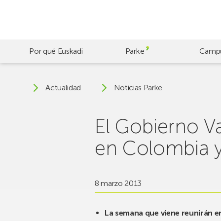
Skip
to
main
content
Por qué Euskadi
Parke
Camp
Actualidad
Noticias Parke
El Gobierno V
en Colombia y 
8 marzo 2013
La semana que viene reunirán en 