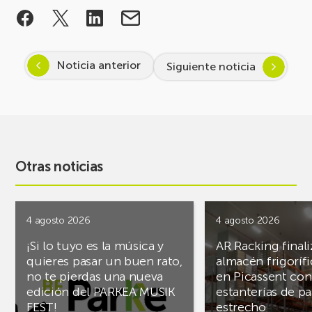
Noticia anterior
Siguiente noticia
Otras noticias
4 agosto 2026
4 agosto 2026
¡Si lo tuyo es la música y
AR Racking finali
quieres pasar un buen rato,
almacén frigoríf
no te pierdas una nueva
en Picassent con
edición del PARKEA MUSIK
estanterías de pa
FEST!
estrecho