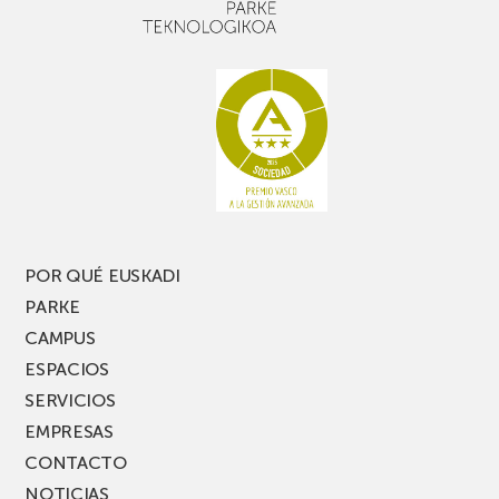
un
Picassent
buen
con
rato,
estanterías
no
de
te
pasillo
pierdas
estrecho
una
nueva
edición
del
PARKEA
POR QUÉ EUSKADI
MUSIK
PARKE
FEST!
CAMPUS
ESPACIOS
SERVICIOS
EMPRESAS
CONTACTO
NOTICIAS