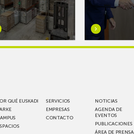
er
Saber
s
más
reAR
sobreMikel
king
Jauregi
iza
visita
los
acén
nuevos
rífico
laboratorios
digitales
S
de ZIV que, en
el
OR QUÉ EUSKADI
SERVICIOS
NOTICIAS
ssent
marco
ARKE
EMPRESAS
AGENDA DE
de su
EVENTOS
AMPUS
CONTACTO
nterías
plan
PUBLICACIONES
SPACIOS
de
ÁREA DE PRENSA