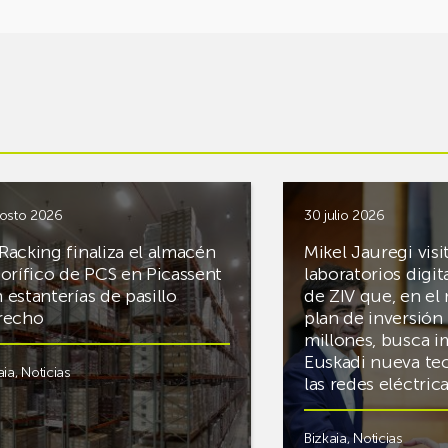
osto 2026
30 julio 2026
Racking finaliza el almacén
Mikel Jauregi visi
gorífico de PCS en Picassent
laboratorios digit
 estanterías de pasillo
de ZIV que, en el
recho
plan de inversión 
millones, busca i
Euskadi nueva te
aia
,
Noticias
las redes eléctri
Bizkaia
,
Noticias