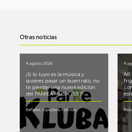
Otras noticias
4 agosto 2026
4 ag
¡Si lo tuyo es la música y
AR 
quieres pasar un buen rato, no
fri
te pierdas una nueva edición
con
del PARKEA MUSIK FEST!
est
BeParke
,
Gipuzkoa
,
Noticias
Bizk