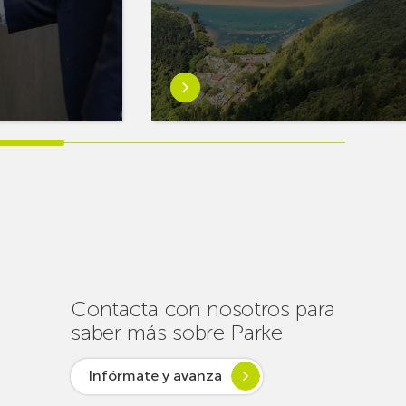
Saber
más
sobreEuskaltel
realiza
cerca
de
un
centenar
de
intervenciones
para
Contacta con nosotros para
garantizar
saber más sobre Parke
la
conectividad
Infórmate y avanza
en