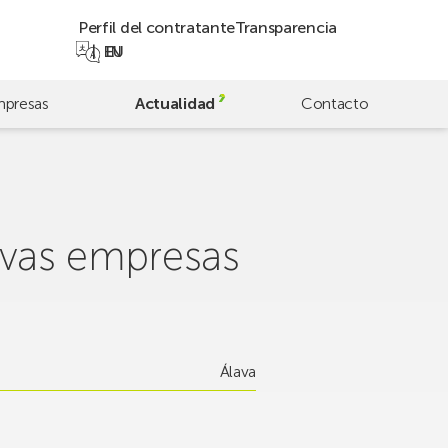
Perfil del contratante
Transparencia
EN
EU
presas
Actualidad
Contacto
evas empresas
Álava