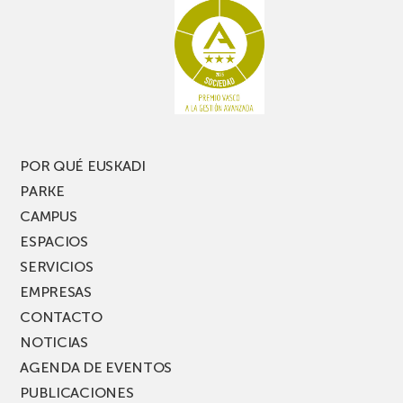
no
de
te
pasillo
pierdas
estrecho
una
nueva
edición
del
PARKEA
POR QUÉ EUSKADI
MUSIK
PARKE
FEST!
CAMPUS
ESPACIOS
SERVICIOS
EMPRESAS
CONTACTO
NOTICIAS
AGENDA DE EVENTOS
PUBLICACIONES