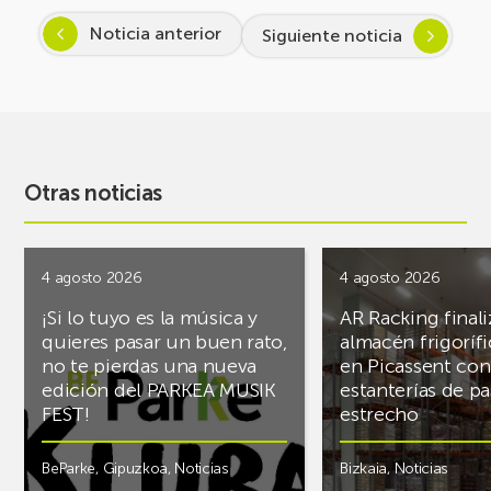
Noticia anterior
Siguiente noticia
Otras noticias
4 agosto 2026
4 agosto 2026
¡Si lo tuyo es la música y
AR Racking finali
quieres pasar un buen rato,
almacén frigoríf
no te pierdas una nueva
en Picassent con
edición del PARKEA MUSIK
estanterías de pa
FEST!
estrecho
BeParke
,
Gipuzkoa
,
Noticias
Bizkaia
,
Noticias