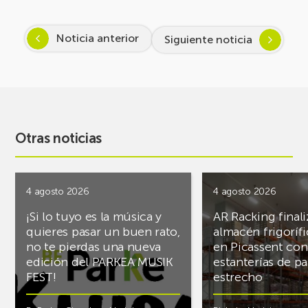
Noticia anterior
Siguiente noticia
Otras noticias
4 agosto 2026
4 agosto 2026
¡Si lo tuyo es la música y
AR Racking finali
quieres pasar un buen rato,
almacén frigoríf
no te pierdas una nueva
en Picassent con
edición del PARKEA MUSIK
estanterías de pa
FEST!
estrecho