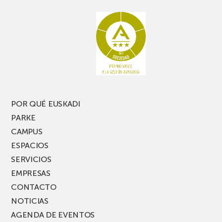
rato,
estanterías
no
de
te
pasillo
pierdas
estrecho
una
nueva
edición
del
PARKEA
POR QUÉ EUSKADI
MUSIK
PARKE
FEST!
CAMPUS
ESPACIOS
SERVICIOS
EMPRESAS
CONTACTO
NOTICIAS
AGENDA DE EVENTOS