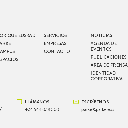
acén
nuevos
rífico
laboratorios
digitales
S
de ZIV que, en
el
OR QUÉ EUSKADI
SERVICIOS
NOTICIAS
ssent
marco
ARKE
EMPRESAS
AGENDA DE
de su
EVENTOS
AMPUS
CONTACTO
nterías
plan
PUBLICACIONES
SPACIOS
de
ÁREA DE PRENSA
llo
inversión total de
IDENTIDAD
recho
36
CORPORATIVA
millones, busca impu
Euskadi nueva tecnol
para
LLÁMANOS
ESCRÍBENOS
las
redes
A)
+34 944 039 500
parke@parke.eus
eléctricas
del