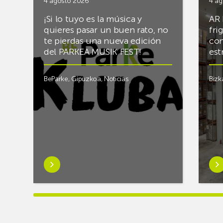
4 agosto 2026
4 ag
¡Si lo tuyo es la música y
AR 
quieres pasar un buen rato, no
fri
te pierdas una nueva edición
con
del PARKEA MUSIK FEST!
est
BeParke
,
Gipuzkoa
,
Noticias
Bizk
Saber
Sab
más
má
sobre¡Si
sob
lo
Rac
tuyo
final
es
el