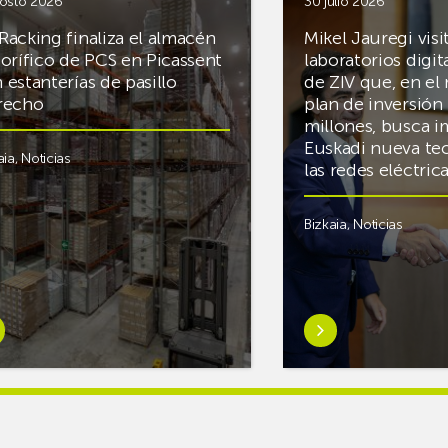
osto 2026
30 julio 2026
Racking finaliza el almacén
Mikel Jauregi visi
gorífico de PCS en Picassent
laboratorios digit
 estanterías de pasillo
de ZIV que, en el
recho
plan de inversión 
millones, busca i
Euskadi nueva te
aia
,
Noticias
las redes eléctri
Bizkaia
,
Noticias
er
Saber
s
más
reAR
sobreMikel
king
Jauregi
iza
visita
los