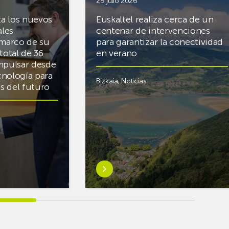
29 julio 2026
ta los nuevos
Euskaltel realiza cerca de un
ales
centenar de intervenciones
 marco de su
para garantizar la conectividad
total de 36
en verano
mpulsar desde
cnología para
Bizkaia
,
Noticias
cas del futuro
Saber
más
sobreEuskaltel
realiza
cerca
de