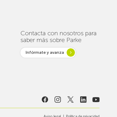
un
centenar
de
intervenciones
para
Contacta con nosotros para
garantizar
saber más sobre Parke
la
conectividad
Infórmate y avanza
en
verano
lsar desde
ogía
Aviso legal
Política de privacidad