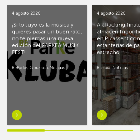
4 agosto 2026
4 agosto 2026
¡Si lo tuyo es la música y
AR Racking finali
quieres pasar un buen rato,
almacén frigoríf
no te pierdas una nueva
en Picassent con
edición del PARKEA MUSIK
estanterías de pa
FEST!
estrecho
BeParke
,
Gipuzkoa
,
Noticias
Bizkaia
,
Noticias
Saber
Saber
más
más
sobre¡Si
sobreAR
lo
Racking