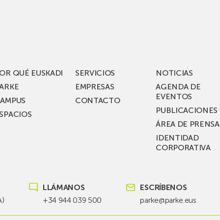
los
acén
nuevos
rífico
laboratorios
digitales
S
de ZIV que, en
el
OR QUÉ EUSKADI
SERVICIOS
NOTICIAS
ssent
marco
ARKE
EMPRESAS
AGENDA DE
de su
EVENTOS
AMPUS
CONTACTO
nterías
plan
PUBLICACIONES
SPACIOS
de
ÁREA DE PRENSA
llo
inversión total de
IDENTIDAD
recho
36
CORPORATIVA
millones, busca impu
Euskadi nueva tecnol
para
LLÁMANOS
ESCRÍBENOS
las
redes
A)
+34 944 039 500
parke@parke.eus
eléctricas