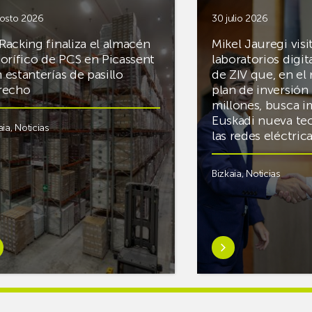
osto 2026
30 julio 2026
Racking finaliza el almacén
Mikel Jauregi visi
gorífico de PCS en Picassent
laboratorios digit
 estanterías de pasillo
de ZIV que, en el
recho
plan de inversión 
millones, busca i
Euskadi nueva te
aia
,
Noticias
las redes eléctri
Bizkaia
,
Noticias
er
Saber
s
más
reAR
sobreMikel
king
Jauregi
iza
visita