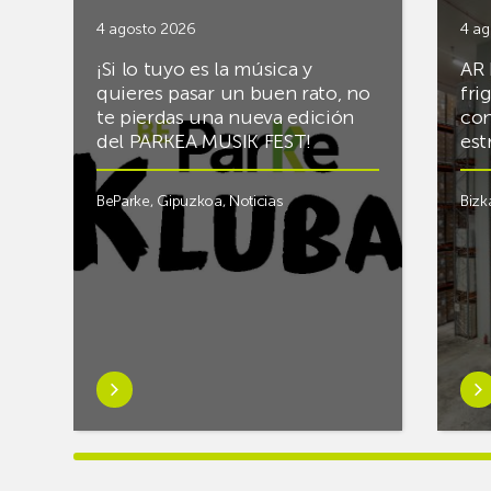
4 agosto 2026
4 ag
¡Si lo tuyo es la música y
AR 
quieres pasar un buen rato, no
fri
te pierdas una nueva edición
con
del PARKEA MUSIK FEST!
est
BeParke
,
Gipuzkoa
,
Noticias
Bizk
Saber
Sab
más
má
sobre¡Si
sob
lo
Rac
tuyo
final