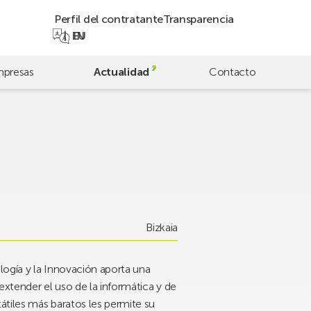
Perfil del contratante
Transparencia
EN
EU
presas
Actualidad
Contacto
Bizkaia
logía y la Innovación aporta una
extender el uso de la informática y de
átiles más baratos les permite su