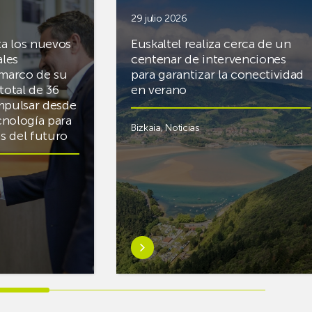
29 julio 2026
ta los nuevos
Euskaltel realiza cerca de un
ales
centenar de intervenciones
 marco de su
para garantizar la conectividad
total de 36
en verano
mpulsar desde
cnología para
Bizkaia
,
Noticias
cas del futuro
Saber
más
sobreEuskaltel
realiza
cerca