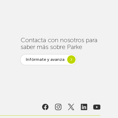
de
un
centenar
de
intervenciones
para
Contacta con nosotros para
garantizar
saber más sobre Parke
la
conectividad
Infórmate y avanza
en
verano
lsar desde
ogía