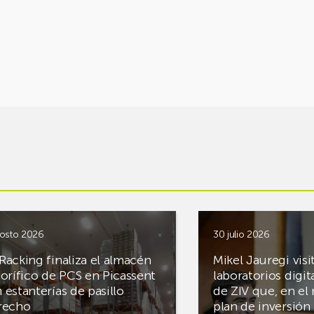
osto 2026
30 julio 2026
Racking finaliza el almacén
Mikel Jauregi visi
gorífico de PCS en Picassent
laboratorios digit
 estanterías de pasillo
de ZIV que, en el
recho
plan de inversión 