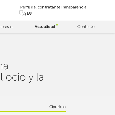
Perfil del contratante
Transparencia
EN
EU
presas
Actualidad
Contacto
ha
 ocio y la
Gipuzkoa