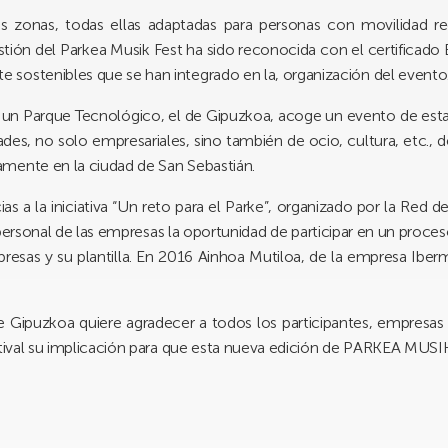
tes zonas, todas ellas adaptadas para personas con movilidad r
estión del Parkea Musik Fest ha sido reconocida con el certific
sostenibles que se han integrado en la, organización del evento
un Parque Tecnológico, el de Gipuzkoa, acoge un evento de estas 
ades, no solo empresariales, sino también de ocio, cultura, etc., 
mente en la ciudad de San Sebastián.
 a la iniciativa “Un reto para el Parke”, organizado por la Red 
 personal de las empresas la oportunidad de participar en un proce
presas y su plantilla. En 2016 Ainhoa Mutiloa, de la empresa Iberm
e Gipuzkoa quiere agradecer a todos los participantes, empresas
stival su implicación para que esta nueva edición de PARKEA MUSIK