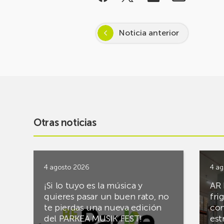
Noticia anterior
Otras noticias
4 agosto 2026
4 ag
¡Si lo tuyo es la música y
AR 
quieres pasar un buen rato, no
fri
te pierdas una nueva edición
con
del PARKEA MUSIK FEST!
est