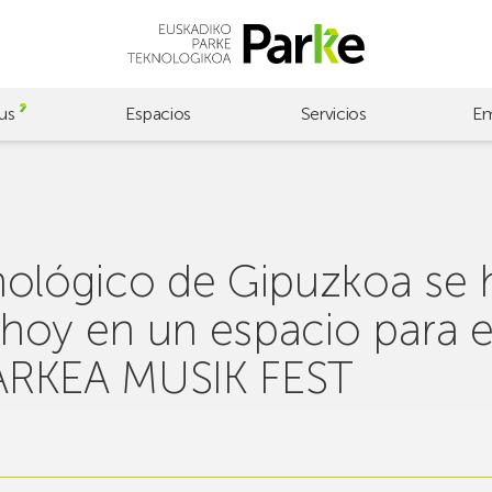
us
Espacios
Servicios
Em
nológico de Gipuzkoa se 
oy en un espacio para el
ARKEA MUSIK FEST