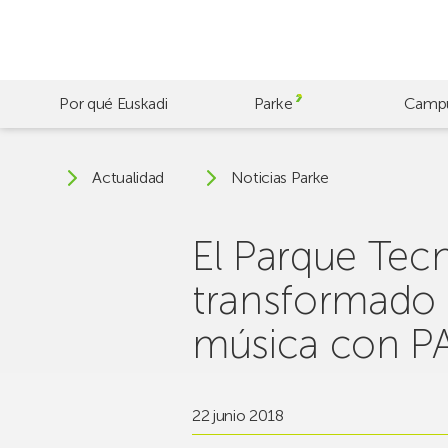
Skip
to
main
content
Por qué Euskadi
Parke
Camp
Actualidad
Noticias Parke
El Parque Tec
transformado h
música con P
22 junio 2018