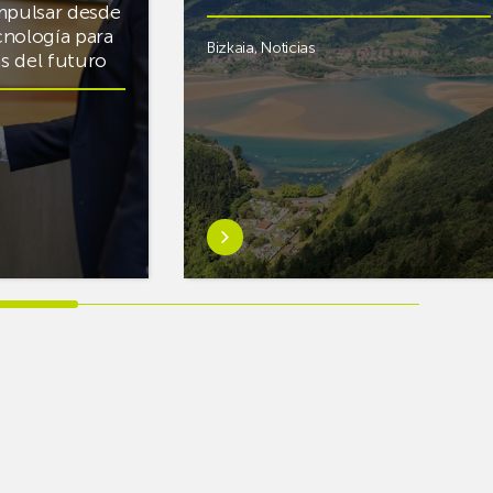
mpulsar desde
cnología para
Bizkaia
,
Noticias
cas del futuro
Saber
más
sobreEuskaltel
realiza
cerca
de
un
centenar
de
intervenciones