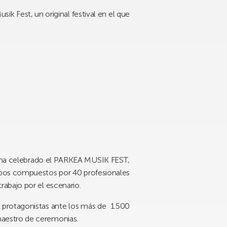
k Fest, un original festival en el que
ha celebrado el
PARKEA MUSIK FEST
,
pos compuestos por 40 profesionales
abajo por el escenario.
o protagonistas ante los más de 1.500
maestro de ceremonias.