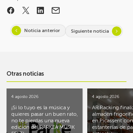
Noticia anterior
Siguiente noticia
Otras noticias
4 agosto 2026
4 agosto 2026
¡Si lo tuyo es la música y
AR Racking finali
quieres pasar un buen rato,
almacén frigoríf
no te pierdas una nueva
en Picassent con
edición del PARKEA MUSIK
estanterías de pa