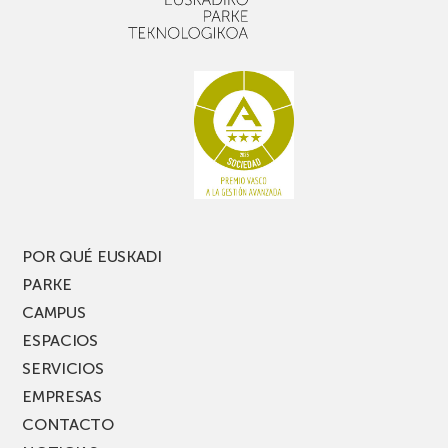
un
Picassent
buen
con
rato,
estanterías
no
de
te
pasillo
pierdas
estrecho
una
nueva
edición
del
PARKEA
POR QUÉ EUSKADI
MUSIK
PARKE
FEST!
CAMPUS
ESPACIOS
SERVICIOS
EMPRESAS
CONTACTO