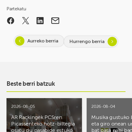
Partekatu
Aurreko berria
Hurrengo berria
Beste berri batzuk
2026-08-05
2026-08-04
AR Rackingek PCSren
Musika gustuko
Picassenteko hotz-biltegia
eta giro onean u
osatu du pasabide estuko
bat pasa nahi ba