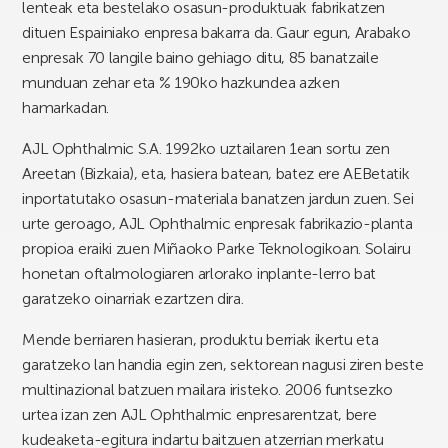
lenteak eta bestelako osasun-produktuak fabrikatzen
dituen Espainiako enpresa bakarra da. Gaur egun, Arabako
enpresak 70 langile baino gehiago ditu, 85 banatzaile
munduan zehar eta % 190ko hazkundea azken
hamarkadan.
AJL Ophthalmic S.A. 1992ko uztailaren 1ean sortu zen
Areetan (Bizkaia), eta, hasiera batean, batez ere AEBetatik
inportatutako osasun-materiala banatzen jardun zuen. Sei
urte geroago, AJL Ophthalmic enpresak fabrikazio-planta
propioa eraiki zuen Miñaoko Parke Teknologikoan. Solairu
honetan oftalmologiaren arlorako inplante-lerro bat
garatzeko oinarriak ezartzen dira.
Mende berriaren hasieran, produktu berriak ikertu eta
garatzeko lan handia egin zen, sektorean nagusi ziren beste
multinazional batzuen mailara iristeko. 2006 funtsezko
urtea izan zen AJL Ophthalmic enpresarentzat, bere
kudeaketa-egitura indartu baitzuen atzerrian merkatu