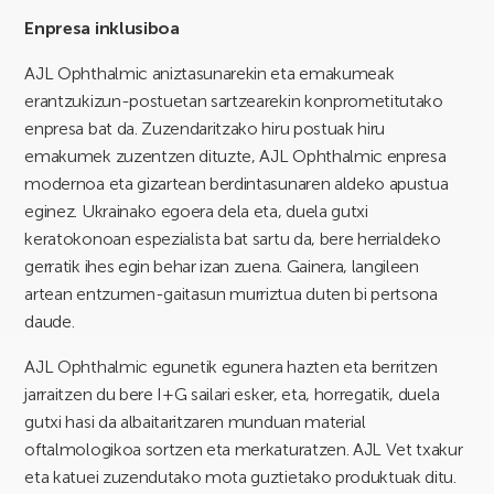
Enpresa inklusiboa
AJL Ophthalmic aniztasunarekin eta emakumeak
erantzukizun-postuetan sartzearekin konprometitutako
enpresa bat da. Zuzendaritzako hiru postuak hiru
emakumek zuzentzen dituzte, AJL Ophthalmic enpresa
modernoa eta gizartean berdintasunaren aldeko apustua
eginez. Ukrainako egoera dela eta, duela gutxi
keratokonoan espezialista bat sartu da, bere herrialdeko
gerratik ihes egin behar izan zuena. Gainera, langileen
artean entzumen-gaitasun murriztua duten bi pertsona
daude.
AJL Ophthalmic egunetik egunera hazten eta berritzen
jarraitzen du bere I+G sailari esker, eta, horregatik, duela
gutxi hasi da albaitaritzaren munduan material
oftalmologikoa sortzen eta merkaturatzen. AJL Vet txakur
eta katuei zuzendutako mota guztietako produktuak ditu.