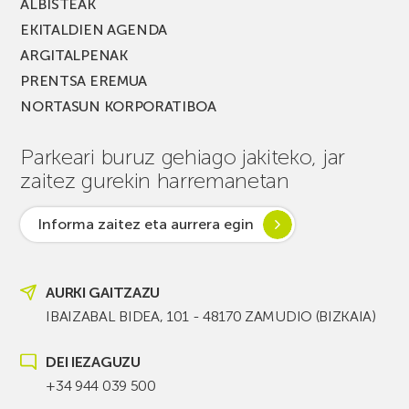
ALBISTEAK
EKITALDIEN AGENDA
ARGITALPENAK
PRENTSA EREMUA
NORTASUN KORPORATIBOA
Parkeari buruz gehiago jakiteko, jar
zaitez gurekin harremanetan
Informa zaitez eta aurrera egin
AURKI GAITZAZU
IBAIZABAL BIDEA, 101 - 48170 ZAMUDIO (BIZKAIA)
DEI IEZAGUZU
+34 944 039 500