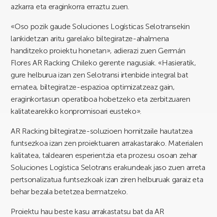
azkarra eta eraginkorra erraztu zuen.
«Oso pozik gaude Soluciones Logísticas Selotransekin
lankidetzan aritu garelako biltegiratze-ahalmena
handitzeko proiektu honetan», adierazi zuen Germán
Flores AR Racking Chileko gerente nagusiak. «Hasieratik,
gure helburua izan zen Selotransi irtenbide integral bat
ematea, biltegiratze-espazioa optimizatzeaz gain,
eraginkortasun operatiboa hobetzeko eta zerbitzuaren
kalitatearekiko konpromisoari eusteko».
AR Racking biltegiratze-soluzioen hornitzaile hautatzea
funtsezkoa izan zen proiektuaren arrakastarako. Materialen
kalitatea, taldearen esperientzia eta prozesu osoan zehar
Soluciones Logística Selotrans erakundeak jaso zuen arreta
pertsonalizatua funtsezkoak izan ziren helburuak garaiz eta
behar bezala betetzea bermatzeko.
Proiektu hau beste kasu arrakastatsu bat da AR