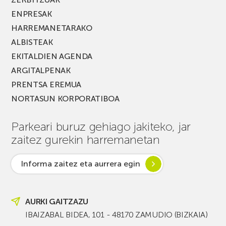
ENPRESAK
HARREMANETARAKO
ALBISTEAK
EKITALDIEN AGENDA
ARGITALPENAK
PRENTSA EREMUA
NORTASUN KORPORATIBOA
Parkeari buruz gehiago jakiteko, jar
zaitez gurekin harremanetan
Informa zaitez eta aurrera egin
AURKI GAITZAZU
IBAIZABAL BIDEA, 101 - 48170 ZAMUDIO (BIZKAIA)