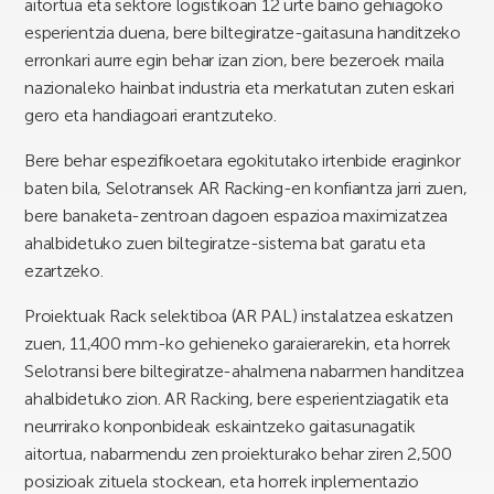
aitortua eta sektore logistikoan 12 urte baino gehiagoko
esperientzia duena, bere biltegiratze-gaitasuna handitzeko
erronkari aurre egin behar izan zion, bere bezeroek maila
nazionaleko hainbat industria eta merkatutan zuten eskari
gero eta handiagoari erantzuteko.
Bere behar espezifikoetara egokitutako irtenbide eraginkor
baten bila, Selotransek AR Racking-en konfiantza jarri zuen,
bere banaketa-zentroan dagoen espazioa maximizatzea
ahalbidetuko zuen biltegiratze-sistema bat garatu eta
ezartzeko.
Proiektuak Rack selektiboa (AR PAL) instalatzea eskatzen
zuen, 11,400 mm-ko gehieneko garaierarekin, eta horrek
Selotransi bere biltegiratze-ahalmena nabarmen handitzea
ahalbidetuko zion. AR Racking, bere esperientziagatik eta
neurrirako konponbideak eskaintzeko gaitasunagatik
aitortua, nabarmendu zen proiekturako behar ziren 2,500
posizioak zituela stockean, eta horrek inplementazio