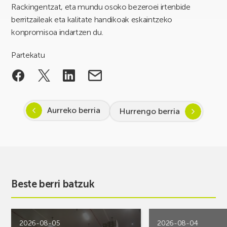
Rackingentzat, eta mundu osoko bezeroei irtenbide
berritzaileak eta kalitate handikoak eskaintzeko
konpromisoa indartzen du.
Partekatu
Aurreko berria
Hurrengo berria
Beste berri batzuk
2026-08-05
2026-08-04