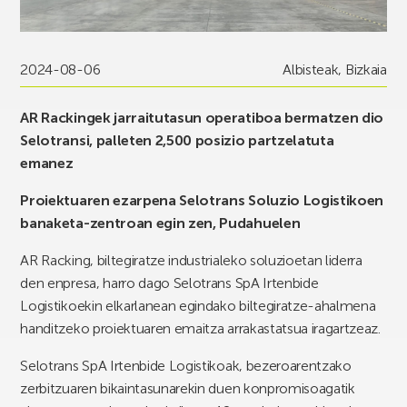
2024-08-06
Albisteak
,
Bizkaia
AR Rackingek jarraitutasun operatiboa bermatzen dio
Selotransi, palleten 2,500 posizio partzelatuta
emanez
Proiektuaren ezarpena Selotrans Soluzio Logistikoen
banaketa-zentroan egin zen, Pudahuelen
AR Racking, biltegiratze industrialeko soluzioetan liderra
den enpresa, harro dago Selotrans SpA Irtenbide
Logistikoekin elkarlanean egindako biltegiratze-ahalmena
handitzeko proiektuaren emaitza arrakastatsua iragartzeaz.
Selotrans SpA Irtenbide Logistikoak, bezeroarentzako
zerbitzuaren bikaintasunarekin duen konpromisoagatik