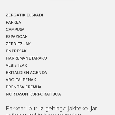
edizio
berria!
ZERGATIK EUSKADI
PARKEA
CAMPUSA
ESPAZIOAK
ZERBITZUAK
ENPRESAK
HARREMANETARAKO
ALBISTEAK
EKITALDIEN AGENDA
ARGITALPENAK
PRENTSA EREMUA
NORTASUN KORPORATIBOA
Parkeari buruz gehiago jakiteko, jar
zaitez gurekin harremanetan