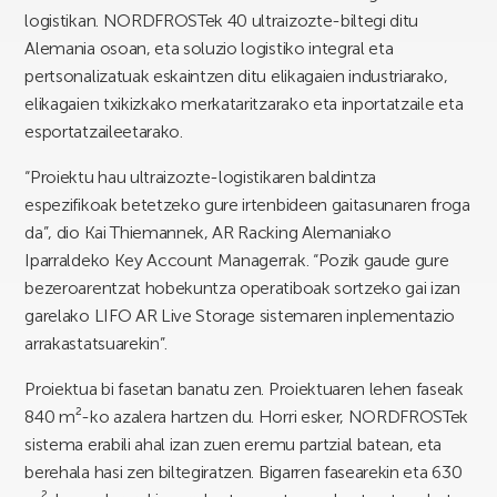
logistikan. NORDFROSTek 40 ultraizozte-biltegi ditu
Alemania osoan, eta soluzio logistiko integral eta
pertsonalizatuak eskaintzen ditu elikagaien industriarako,
elikagaien txikizkako merkataritzarako eta inportatzaile eta
esportatzaileetarako.
“Proiektu hau ultraizozte-logistikaren baldintza
espezifikoak betetzeko gure irtenbideen gaitasunaren froga
da”, dio Kai Thiemannek, AR Racking Alemaniako
Iparraldeko Key Account Managerrak. “Pozik gaude gure
bezeroarentzat hobekuntza operatiboak sortzeko gai izan
garelako LIFO AR Live Storage sistemaren inplementazio
arrakastatsuarekin”.
Proiektua bi fasetan banatu zen. Proiektuaren lehen faseak
840 m²-ko azalera hartzen du. Horri esker, NORDFROSTek
sistema erabili ahal izan zuen eremu partzial batean, eta
berehala hasi zen biltegiratzen. Bigarren fasearekin eta 630