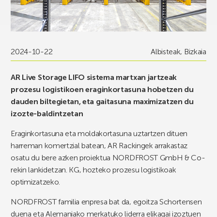
2024-10-22
Albisteak
,
Bizkaia
AR Live Storage LIFO sistema martxan jartzeak
prozesu logistikoen eraginkortasuna hobetzen du
dauden biltegietan, eta gaitasuna maximizatzen du
izozte-baldintzetan
Eraginkortasuna eta moldakortasuna uztartzen dituen
harreman komertzial batean, AR Rackingek arrakastaz
osatu du bere azken proiektua NORDFROST GmbH & Co-
rekin lankidetzan. KG, hozteko prozesu logistikoak
optimizatzeko.
NORDFROST familia enpresa bat da, egoitza Schortensen
duena eta Alemaniako merkatuko liderra elikagai izoztuen