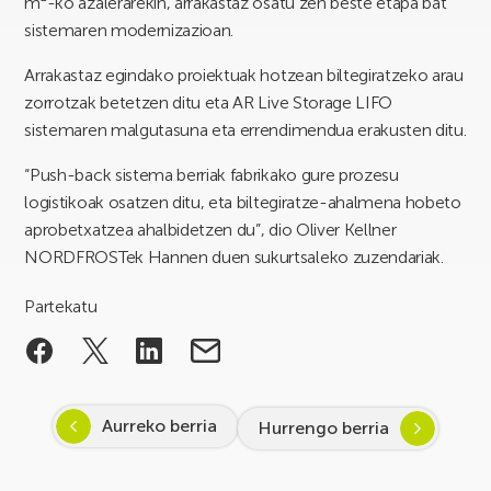
m²-ko azalerarekin, arrakastaz osatu zen beste etapa bat
sistemaren modernizazioan.
Arrakastaz egindako proiektuak hotzean biltegiratzeko arau
zorrotzak betetzen ditu eta AR Live Storage LIFO
sistemaren malgutasuna eta errendimendua erakusten ditu.
“Push-back sistema berriak fabrikako gure prozesu
logistikoak osatzen ditu, eta biltegiratze-ahalmena hobeto
aprobetxatzea ahalbidetzen du”, dio Oliver Kellner
NORDFROSTek Hannen duen sukurtsaleko zuzendariak.
Partekatu
Aurreko berria
Hurrengo berria