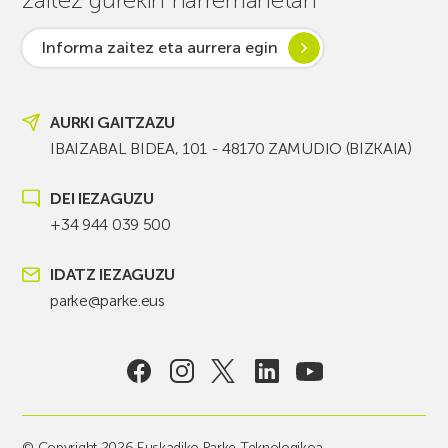
Informa zaitez eta aurrera egin
AURKI GAITZAZU
IBAIZABAL BIDEA, 101 - 48170 ZAMUDIO (BIZKAIA)
DEI IEZAGUZU
+34 944 039 500
IDATZ IEZAGUZU
parke@parke.eus
© Copyright 2026 Euskadiko Parke Teknologikoa