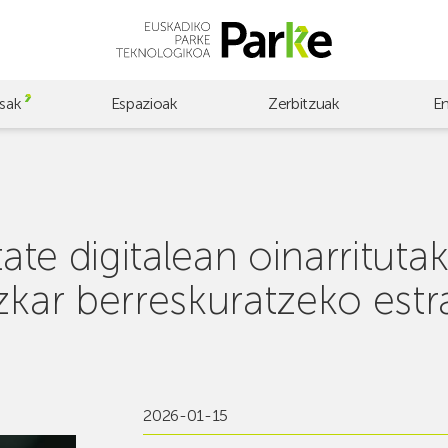
sak
Espazioak
Zerbitzuak
E
tate digitalean oinarritut
azkar berreskuratzeko es
2026-01-15