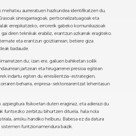
k mehatxu aurreratuen hazkundea identifikatzen du,
 Erasoak sinesgarriagoak, pertsonalizatuagoak eta
ealak errepikatzeko, errorerik gabeko komunikazioak
gai diren teknikak erabiliz, erantzun azkarrak eragiteko.
temate eta erantzun goiztiarrean, betiere giza
pideak badaude.
arratzen du; izan ere, gailuen bahiketan soilik
ndaurrean jartzean eta hirugarrenei presioa egitean
rek indartu egiten du erresilientzia-estrategien,
zkorraren beharra, enpresa-sektorearentzat lehentasun
 azpiegitura fisikoetan duten eraginaz, eta adierazi du
ak funtsezko zerbitzu bihurtzen dituela, hala nola
triala, arrisku handiko helburu. Babesa ez da datura
 sistemen funtzionamendura baizik.