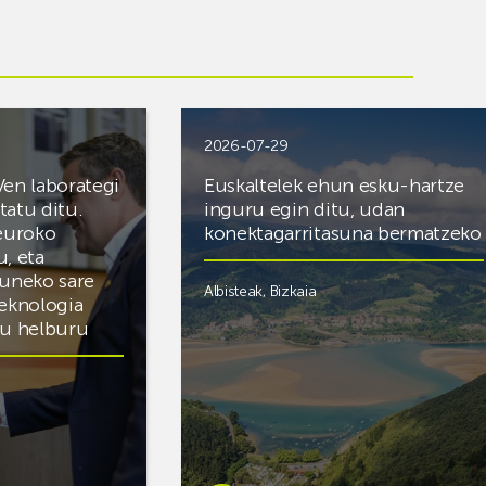
2026-07-29
Ven laborategi
Euskaltelek ehun esku-hartze
itatu ditu.
inguru egin ditu, udan
 euroko
konektagarritasuna bermatzeko
u, eta
zuneko sare
Albisteak
,
Bizkaia
teknologia
du helburu