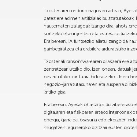
Txostenaren ondorio nagusien artean, Ayesa
batez ere adimen artifizialak bultzatutakoak.
hautematen zailagoak izango dira, ahots err
sortzeko eta urgentzia eta estresa ustiatzeko 
Era berean, IA funtsezko aliatu izango da hau
gainbegiratzea eta erabilera arduratsuko iriz
Txostenak ransomwarearen bilakaera ere azpim
zentratzeari utziko dio, izen onean, datuak je
oinarritutako xantaiara bideratzeko. Joera hor
negozio-jarraitutasunaren eta susperraldi bi
kritiko gisa.
Era berean, Ayesak ohartarazi du zibererasoek
digitalaren eta fisikoaren arteko interkonexio
energia, garraioa, osasuna edo ekoizpen indus
mugatzen, eguneroko bizitzari eusten dioten