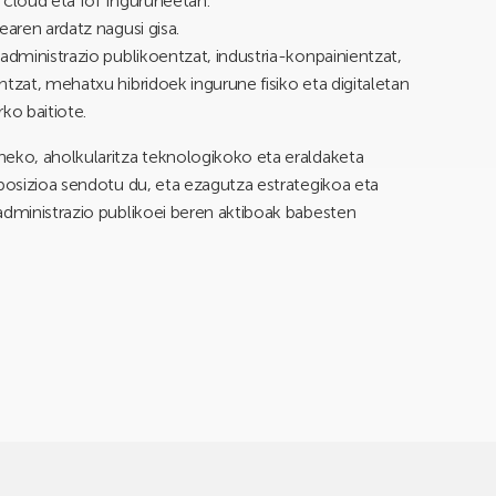
 cloud eta IoT inguruneetan.
earen ardatz nagusi gisa.
administrazio publikoentzat, industria-konpainientzat,
tzat, mehatxu hibridoek ingurune fisiko eta digitaletan
ko baitiote.
neko, aholkularitza teknologikoko eta eraldaketa
 posizioa sendotu du, eta ezagutza estrategikoa eta
administrazio publikoei beren aktiboak babesten