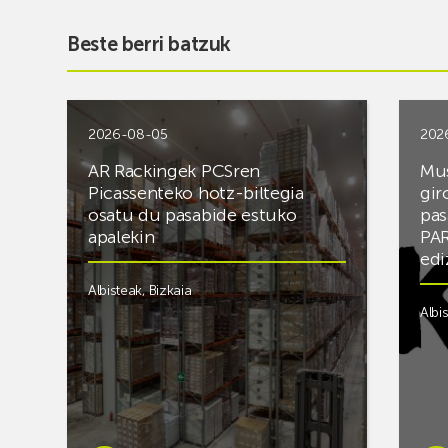
Beste berri batzuk
2026-08-05
202
AR Rackingek PCSren
Mus
Picassenteko hotz-biltegia
gir
osatu du pasabide estuko
pas
apalekin
PAR
edi
Albisteak
,
Bizkaia
Albi