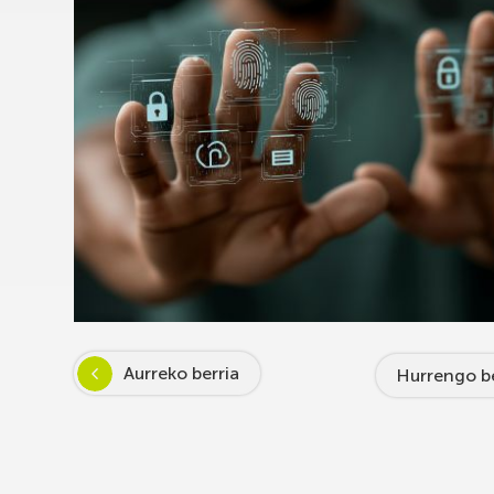
Aurreko berria
Hurrengo be