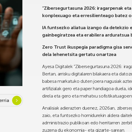
“Zibersegurtasuna 2026: iragarpenak eta 
konplexuago eta erresilienteago batez 
IA funtsezko aliatua izango da detekzio e
gainbegiratzea eta erabilera arduratsua
Zero Trust ikuspegia paradigma gisa send
dela lehenetsita gertatu onartzea
Ayesa Digitalek “Zibersegurtasuna 2026: iraga
Bertan, arrisku digitalaren bilakaera eta dato
babesa markatuko duten joera nagusiak azt
artifizialak gero eta paper handiagoa duela, id
direla eta gero eta mehatxu sofistikatuagoen 
rria
Analisiak adierazten duenez, 2026an, zibers
zaio, eta funtsezko hornidurekin aldera daitek
administrazio publikoan edo herritarren zerb
zuzena du ekonomia- eta gizarte-sarean.