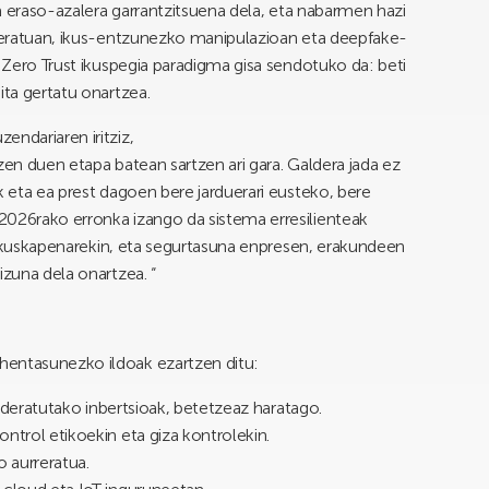
ala eraso-azalera garrantzitsuena dela, eta nabarmen hazi
rreratuan, ikus-entzunezko manipulazioan eta deepfake-
, Zero Trust ikuspegia paradigma gisa sendotuko da: beti
ita gertatu onartzea.
endariaren iritziz,
zen duen etapa batean sartzen ari gara. Galdera jada ez
k eta ea prest dagoen bere jarduerari eusteko, bere
2026rako erronka izango da sistema erresilienteak
za ikuskapenarekin, eta segurtasuna enpresen, erakundeen
izuna dela onartzea. “
hentasunezko ildoak ezartzen ditu:
 bideratutako inbertsioak, betetzeaz haratago.
ntrol etikoekin eta giza kontrolekin.
o aurreratua.