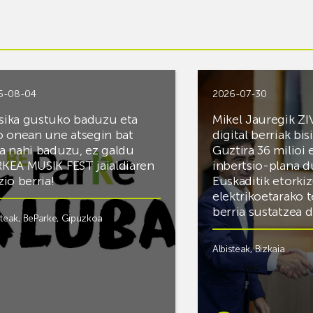
6-08-04
2026-07-30
ika gustuko baduzu eta
Mikel Jauregik ZI
o onean une atsegin bat
digital berriak bis
a nahi baduzu, ez galdu
Guztira 36 milioi
KEA MUSIK FEST jaialdiaren
inbertsio-plana d
zio berria!
Euskaditik etorki
elektrikoetarako 
berria sustatzea 
steak
,
BeParke
,
Gipuzkoa
Albisteak
,
Bizkaia