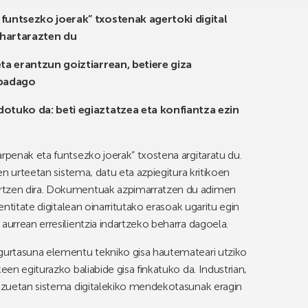
funtsezko joerak” txostenak agertoki digital
ohartarazten du
ta erantzun goiztiarrean, betiere giza
 badago
otuko da: beti egiaztatzea eta konfiantza ezin
rpenak eta funtsezko joerak” txostena argitaratu du.
zen urteetan sistema, datu eta azpiegitura kritikoen
ertzen dira. Dokumentuak azpimarratzen du adimen
entitate digitalean oinarritutako erasoak ugaritu egin
aurrean erresilientzia indartzeko beharra dagoela.
egurtasuna elementu tekniko gisa hautemateari utziko
een egiturazko baliabide gisa finkatuko da. Industrian,
itzuetan sistema digitalekiko mendekotasunak eragin