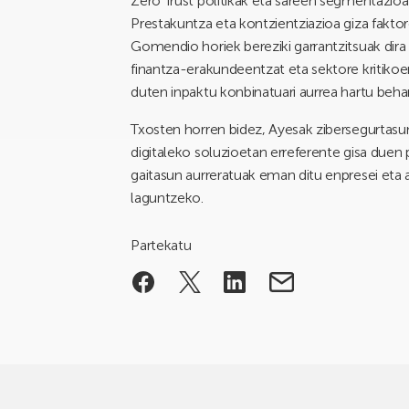
Zero Trust politikak eta sareen segmentazioa
Prestakuntza eta kontzientziazioa giza faktor
Gomendio horiek bereziki garrantzitsuak dira 
finantza-erakundeentzat eta sektore kritikoen
duten inpaktu konbinatuari aurrea hartu behar
Txosten horren bidez, Ayesak zibersegurtasu
digitaleko soluzioetan erreferente gisa duen
gaitasun aurreratuak eman ditu enpresei eta 
laguntzeko.
Partekatu