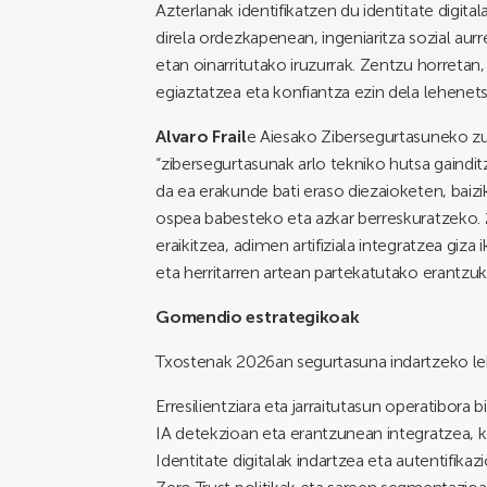
Azterlanak identifikatzen du identitate digit
direla ordezkapenean, ingeniaritza sozial au
etan oinarritutako iruzurrak. Zentzu horretan
egiaztatzea eta konfiantza ezin dela lehenets
Alvaro Frail
e Aiesako Zibersegurtasuneko zuz
“zibersegurtasunak arlo tekniko hutsa gaindit
da ea erakunde bati eraso diezaioketen, baizi
ospea babesteko eta azkar berreskuratzeko. 
eraikitzea, adimen artifiziala integratzea gi
eta herritarren artean partekatutako erantzuk
Gomendio estrategikoak
Txostenak 2026an segurtasuna indartzeko le
Erresilientziara eta jarraitutasun operatibora
IA detekzioan eta erantzunean integratzea, ko
Identitate digitalak indartzea eta autentifikazi