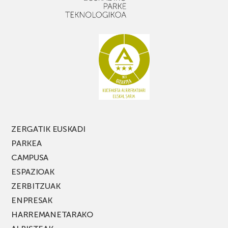
apalekin
nahi
baduzu,
ez
galdu
PARKEA
MUSIK
FEST
jaialdiaren
edizio
berria!
ZERGATIK EUSKADI
PARKEA
CAMPUSA
ESPAZIOAK
ZERBITZUAK
ENPRESAK
HARREMANETARAKO