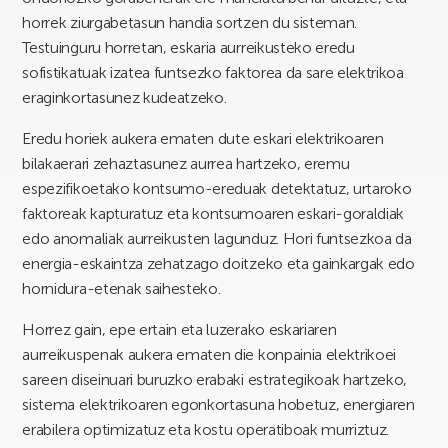
horrek ziurgabetasun handia sortzen du sisteman.
Testuinguru horretan, eskaria aurreikusteko eredu
sofistikatuak izatea funtsezko faktorea da sare elektrikoa
eraginkortasunez kudeatzeko.
Eredu horiek aukera ematen dute eskari elektrikoaren
bilakaerari zehaztasunez aurrea hartzeko, eremu
espezifikoetako kontsumo-ereduak detektatuz, urtaroko
faktoreak kapturatuz eta kontsumoaren eskari-goraldiak
edo anomaliak aurreikusten lagunduz. Hori funtsezkoa da
energia-eskaintza zehatzago doitzeko eta gainkargak edo
hornidura-etenak saihesteko.
Horrez gain, epe ertain eta luzerako eskariaren
aurreikuspenak aukera ematen die konpainia elektrikoei
sareen diseinuari buruzko erabaki estrategikoak hartzeko,
sistema elektrikoaren egonkortasuna hobetuz, energiaren
erabilera optimizatuz eta kostu operatiboak murriztuz.