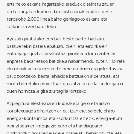
ertaineko eskaria iragartzeko ereduak diseinatu zituen,
ordu-kargaren kurben datu historikoak erabiliz, behe-
tentsioko 2.000 linea baino gehiagoko eskaria eta
sorkuntza zenbatesteko.
Ayesak garatutako ereduak beste parte-hartzaile
batzuenekin batera ebaluatu ziren, eta erronkaren
entregagai guztiak arrakastaz gainditzea lortu zuten bi
enpresa bakarretako bat zirela nabarmendu zuten. Horrela,
ekimenak aukera eman dio bere ereduen eraginkortasuna
baliozkotzeko, beste lehiakide batzuekin alderatuta, eta
mota horretako proiektuak gauzatzeko gaitasun frogatua
duen hornitzaile gisa ziurtagiria lortzeko.
Azpiegitura elektrikoaren kudeaketa gero eta arazo
konplexuagoa bihurtzen ari da; izan ere, sareek, ohiko
energia-kontsumoa eta -sorkuntza ez ezik, energia-iturri
berriztagarrien integrazio gero eta handiagoaren
ondoriozko gorabeherak ere maneiatu behar dituzte, eta