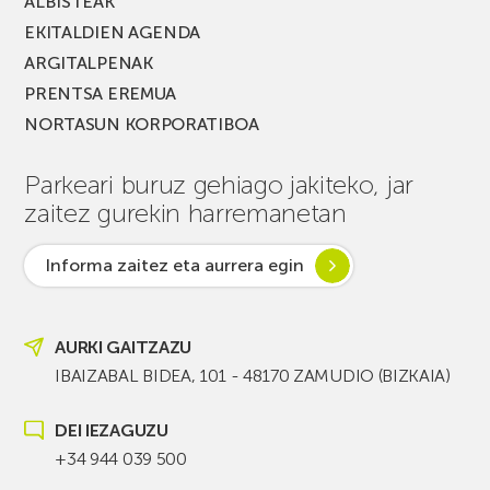
ALBISTEAK
EKITALDIEN AGENDA
ARGITALPENAK
PRENTSA EREMUA
NORTASUN KORPORATIBOA
Parkeari buruz gehiago jakiteko, jar
zaitez gurekin harremanetan
Informa zaitez eta aurrera egin
AURKI GAITZAZU
IBAIZABAL BIDEA, 101 - 48170 ZAMUDIO (BIZKAIA)
DEI IEZAGUZU
+34 944 039 500