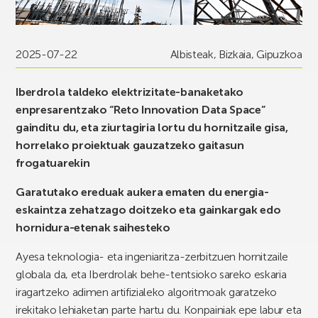
2025-07-22
Albisteak
,
Bizkaia
,
Gipuzkoa
Iberdrola taldeko elektrizitate-banaketako
enpresarentzako “Reto Innovation Data Space”
gainditu du, eta ziurtagiria lortu du hornitzaile gisa,
horrelako proiektuak gauzatzeko gaitasun
frogatuarekin
Garatutako ereduak aukera ematen du energia-
eskaintza zehatzago doitzeko eta gainkargak edo
hornidura-etenak saihesteko
Ayesa teknologia- eta ingeniaritza-zerbitzuen hornitzaile
globala da, eta Iberdrolak behe-tentsioko sareko eskaria
iragartzeko adimen artifizialeko algoritmoak garatzeko
irekitako lehiaketan parte hartu du. Konpainiak epe labur eta