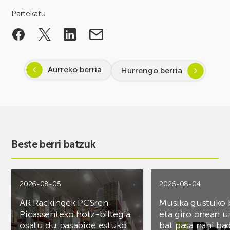
Partekatu
Aurreko berria
Hurrengo berria
Beste berri batzuk
2026-08-05
2026-08-04
AR Rackingek PCSren
Musika gustuko
Picassenteko hotz-biltegia
eta giro onean u
osatu du pasabide estuko
bat pasa nahi ba