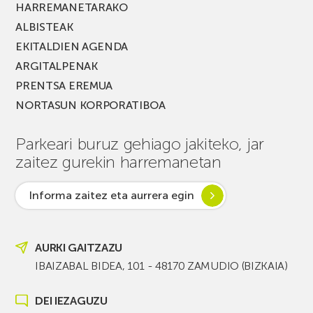
HARREMANETARAKO
ALBISTEAK
EKITALDIEN AGENDA
ARGITALPENAK
PRENTSA EREMUA
NORTASUN KORPORATIBOA
Parkeari buruz gehiago jakiteko, jar
zaitez gurekin harremanetan
Informa zaitez eta aurrera egin
AURKI GAITZAZU
IBAIZABAL BIDEA, 101 - 48170 ZAMUDIO (BIZKAIA)
DEI IEZAGUZU