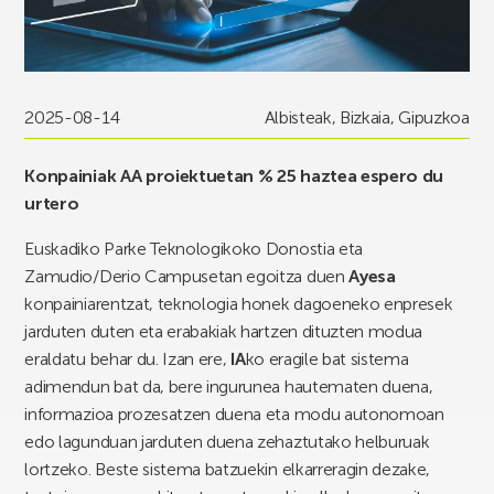
2025-08-14
Albisteak
,
Bizkaia
,
Gipuzkoa
Konpainiak AA proiektuetan % 25 haztea espero du
urtero
Euskadiko Parke Teknologikoko Donostia eta
Zamudio/Derio Campusetan egoitza duen
Ayesa
konpainiarentzat, teknologia honek dagoeneko enpresek
jarduten duten eta erabakiak hartzen dituzten modua
eraldatu behar du. Izan ere,
IA
ko eragile bat sistema
adimendun bat da, bere ingurunea hautematen duena,
informazioa prozesatzen duena eta modu autonomoan
edo lagunduan jarduten duena zehaztutako helburuak
lortzeko. Beste sistema batzuekin elkarreragin dezake,