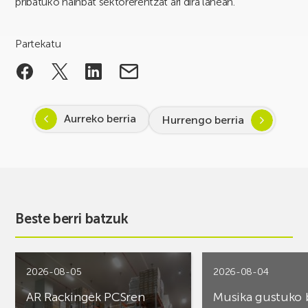
pribatuko hainbat sektorerentzat ari dira lanean.
Partekatu
Aurreko berria
Hurrengo berria
Beste berri batzuk
2026-08-05
2026-08-04
AR Rackingek PCSren
Musika gustuko