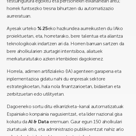
testuingurura egokitu eta pertsonekin elkarlanean aritu;
horrek funtsezko tresna bihurtzen du automatizazio
aurreratuan.
Ayesak urteko
% 25
eko hazkundea aurreikusten du IAko
proiektuetan, eta, horretarako, bere talentua eta aliantza
teknologikoak indartzen ari da. Horren barruan sartzen da
bere aholkularien ziurtagiri intentsiboa, aliatuek
merkaturatutako azken irtenbideei dagokienez.
Horrela, adimen artifizialeko (IA) agenteen garapena eta
inplementazioa gidatu nahi du enpresak sektore
estrategikoetan, hala nola finantzarioetan, bidaietan eta
zerbitzuetan edo utilityetan.
Dagoeneko sortu ditu elkarrizketa-kanal automatizatuak
Espainiako konpainia nagusientzat, eta lider nazional gisa
kokatu da
AI & Data
eremuan. Gaur egun 150 aholkulari
ziurtatuak ditu, eta administrazio publikoentzat nahiz arlo