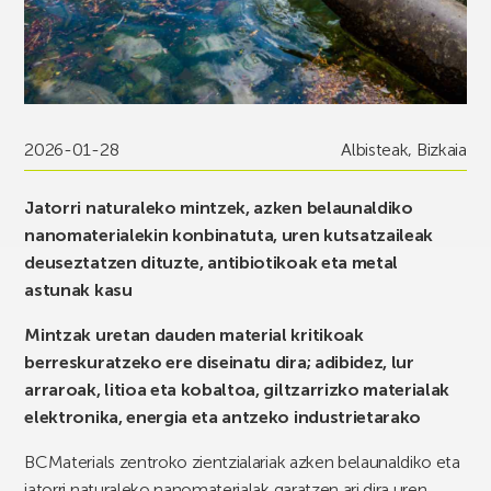
2026-01-28
Albisteak
,
Bizkaia
Jatorri naturaleko mintzek, azken belaunaldiko
nanomaterialekin konbinatuta, uren kutsatzaileak
deuseztatzen dituzte, antibiotikoak eta metal
astunak kasu
Mintzak uretan dauden material kritikoak
berreskuratzeko ere diseinatu dira; adibidez, lur
arraroak, litioa eta kobaltoa, giltzarrizko materialak
elektronika, energia eta antzeko industrietarako
BCMaterials zentroko zientzialariak azken belaunaldiko eta
jatorri naturaleko nanomaterialak garatzen ari dira uren