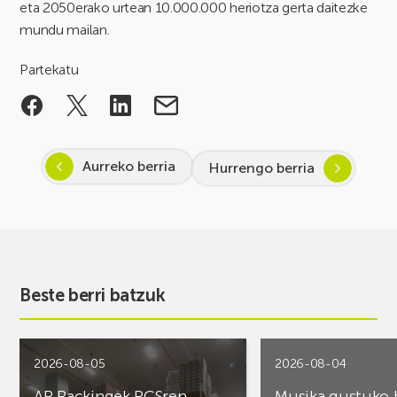
eta 2050erako urtean 10.000.000 heriotza gerta daitezke
mundu mailan.
Partekatu
Aurreko berria
Hurrengo berria
Beste berri batzuk
2026-08-05
2026-08-04
AR Rackingek PCSren
Musika gustuko