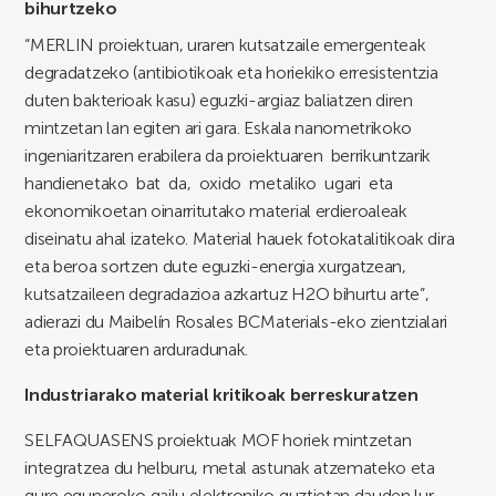
bihurtzeko
“MERLIN proiektuan, uraren kutsatzaile emergenteak
degradatzeko (antibiotikoak eta horiekiko erresistentzia
duten bakterioak kasu) eguzki-argiaz baliatzen diren
mintzetan lan egiten ari gara. Eskala nanometrikoko
ingeniaritzaren erabilera da proiektuaren berrikuntzarik
handienetako bat da, oxido metaliko ugari eta
ekonomikoetan oinarritutako material erdieroaleak
diseinatu ahal izateko. Material hauek fotokatalitikoak dira
eta beroa sortzen dute eguzki-energia xurgatzean,
kutsatzaileen degradazioa azkartuz H2O bihurtu arte”,
adierazi du Maibelín Rosales BCMaterials-eko zientzialari
eta proiektuaren arduradunak.
Industriarako material kritikoak berreskuratzen
SELFAQUASENS proiektuak MOF horiek mintzetan
integratzea du helburu, metal astunak atzemateko eta
gure eguneroko gailu elektroniko guztietan dauden lur