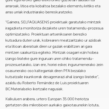
arraroak, litioa eta kobaltoa bezalako elementu kritiko eta
arras urriak industriarako berreskuratzeko.
“Gainera, SELFAQUASENS proiektuak garatutako mintzek
iragazketa monitoriza dezakete uren tratamendu-prozesua
optimizatzeko. Proiektuan artsenikoaren berezko
kutsadura duten urak, kobrearen meatzaritzako ur azidoak
eta litioan aberatsak diren ur gaziak erabiltzen ari gara
mintzen saiakuntza egiteko. Mintzak osagarri ezin hobea
izango lirateke gure inguruan uren ohiko tratamendu-
prozesuetarako, izan ere, horiei esker, ingurumenerako zein
osasunerako oso kaltegarriak diren PFA bezalako
kutsatzaile iraunkorrak desagerrarazi ahal izango lirateke”,
azaldu du Roberto Fernández de Luis proiektuaren
BCMaterialseko ikertzaile nagusiak.
Kalkuluen arabera, urtero Europan 35.000 heriotza
gertatzen dira mikrobioen aurkako gaixotasunekin lotuta,