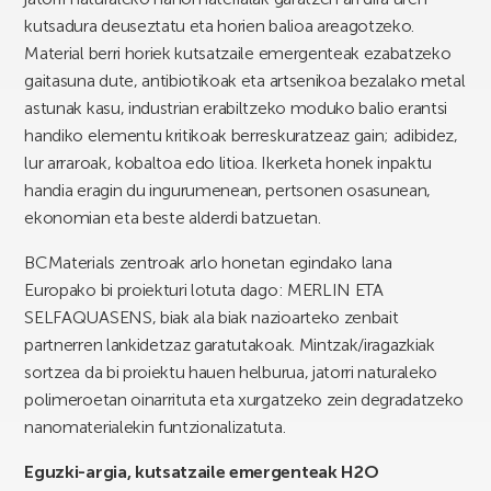
kutsadura deuseztatu eta horien balioa areagotzeko.
Material berri horiek kutsatzaile emergenteak ezabatzeko
gaitasuna dute, antibiotikoak eta artsenikoa bezalako metal
astunak kasu, industrian erabiltzeko moduko balio erantsi
handiko elementu kritikoak berreskuratzeaz gain; adibidez,
lur arraroak, kobaltoa edo litioa. Ikerketa honek inpaktu
handia eragin du ingurumenean, pertsonen osasunean,
ekonomian eta beste alderdi batzuetan.
BCMaterials zentroak arlo honetan egindako lana
Europako bi proiekturi lotuta dago: MERLIN ETA
SELFAQUASENS, biak ala biak nazioarteko zenbait
partnerren lankidetzaz garatutakoak. Mintzak/iragazkiak
sortzea da bi proiektu hauen helburua, jatorri naturaleko
polimeroetan oinarrituta eta xurgatzeko zein degradatzeko
nanomaterialekin funtzionalizatuta.
Eguzki-argia, kutsatzaile emergenteak H2O