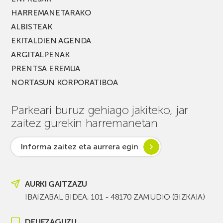
HARREMANETARAKO
ALBISTEAK
EKITALDIEN AGENDA
ARGITALPENAK
PRENTSA EREMUA
NORTASUN KORPORATIBOA
Parkeari buruz gehiago jakiteko, jar
zaitez gurekin harremanetan
Informa zaitez eta aurrera egin
AURKI GAITZAZU
IBAIZABAL BIDEA, 101 - 48170 ZAMUDIO (BIZKAIA)
DEI IEZAGUZU