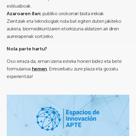
esklusiboak.
Azaroaren 8an:
publiko orokorrari bisita irekiak.
Zientziak eta teknologiak nola bat egiten duten jakiteko
aukera, biomedikuntzaren etorkizuna aldatzen ari diren
aurrerapenak sortzeko.
Nola parte hartu?
Oso erraza da, eman izena esteka honen bidez eta bete
formularioa
hemen
. Erreserbatu zure plaza eta gozatu
esperientzia!