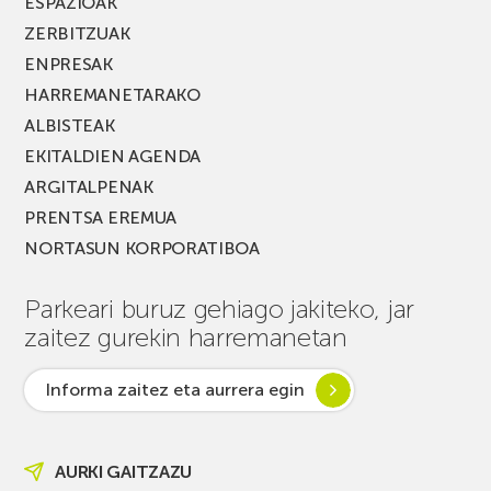
ESPAZIOAK
ZERBITZUAK
ENPRESAK
HARREMANETARAKO
ALBISTEAK
EKITALDIEN AGENDA
ARGITALPENAK
PRENTSA EREMUA
NORTASUN KORPORATIBOA
Parkeari buruz gehiago jakiteko, jar
zaitez gurekin harremanetan
Informa zaitez eta aurrera egin
AURKI GAITZAZU