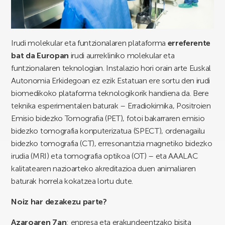
Irudi molekular eta funtzionalaren plataforma
erreferente
bat da Europan
irudi aurrekliniko molekular eta
funtzionalaren teknologian. Instalazio hori orain arte Euskal
Autonomia Erkidegoan ez ezik Estatuan ere sortu den irudi
biomedikoko plataforma teknologikorik handiena da. Bere
teknika esperimentalen baturak – Erradiokimika, Positroien
Emisio bidezko Tomografia (PET), fotoi bakarraren emisio
bidezko tomografia konputerizatua (SPECT), ordenagailu
bidezko tomografia (CT), erresonantzia magnetiko bidezko
irudia (MRI) eta tomografia optikoa (OT) – eta AAALAC
kalitatearen nazioarteko akreditazioa duen animaliaren
baturak horrela kokatzea lortu dute.
Noiz har dezakezu parte?
Azaroaren 7an
: enpresa eta erakundeentzako bisita