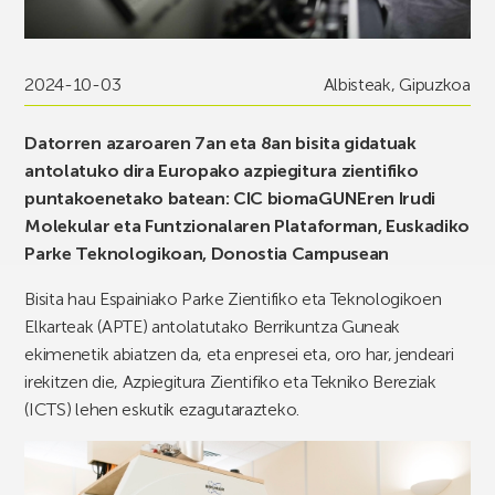
2024-10-03
Albisteak
,
Gipuzkoa
Datorren azaroaren 7an eta 8an bisita gidatuak
antolatuko dira Europako azpiegitura zientifiko
puntakoenetako batean: CIC biomaGUNEren Irudi
Molekular eta Funtzionalaren Plataforman, Euskadiko
Parke Teknologikoan, Donostia Campusean
Bisita hau Espainiako Parke Zientifiko eta Teknologikoen
Elkarteak (APTE) antolatutako Berrikuntza Guneak
ekimenetik abiatzen da, eta enpresei eta, oro har, jendeari
irekitzen die, Azpiegitura Zientifiko eta Tekniko Bereziak
(ICTS) lehen eskutik ezagutarazteko.