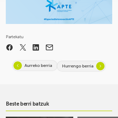
Partekatu
Aurreko berria
Hurrengo berria
Beste berri batzuk