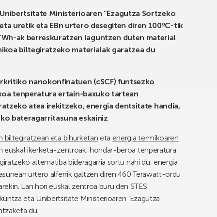
 Unibertsitate Ministerioaren “Ezagutza Sortzeko
ta uretik eta EBn urtero desegiten diren 100ºC-tik
Wh-ak berreskuratzen laguntzen duten material
ikoa biltegiratzeko materialak garatzea du
rkritiko nanokonfinatuen (cSCF) funtsezko
ikoa tenperatura ertain-baxuko tartean
aratzeko atea irekitzeko, energia dentsitate handia,
ko bateragarritasuna eskainiz
 biltegiratzean eta bihurketan
eta
energia termikoaren
n euskal ikerketa-zentroak, hondar-beroa tenperatura
iratzeko alternatiba bideragarria sortu nahi du, energia
sunean urtero alferrik galtzen diren 460 Terawatt-ordu
rekin. Lan hori euskal zentroa buru den STES
ikuntza eta Unibertsitate Ministerioaren ‘Ezagutza
ntzaketa du.