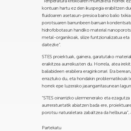
“Tenperatura kritikoaren murrizketa horrek ez 
kontuan hartu ez den ikuspegia erabiltzen dug
fluidoaren asetasun-presioa baino balio txik
porotsuaren barrunbeen barruan kondentsatu 
hidrofobotasun handiko material nanoporotsu
metal-organikoak, silize funtzionalizatua eta z
daitezke”.
STES proiektuak, gainera, garatutako materia
eraikitzea aurreikusten du. Horrela, atea irek
baliabideen erabilera eraginkorrari. Era bere
erraztuko du, eta hondakin problematikoak 
horrek epe luzerako jasangarritasunean lagu
“STES oinarrizko ulermenerako eta ezagutza 
aurreratuetatik abiatzen bada ere, proiektu
porotsu naturaletara zabaltzea da helburua”, 
Partekatu