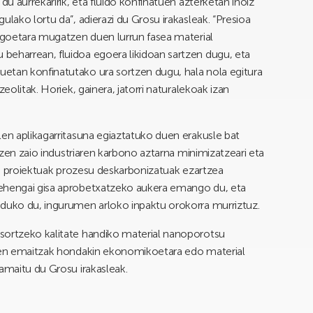
du aurrekaririk, eta fluido konfinatuen azterketan inoiz
ulako lortu da”, adierazi du Grosu irakasleak. “Presioa
iagoetara mugatzen duen lurrun fasea material
beharrean, fluidoa egoera likidoan sartzen dugu, eta
etan konfinatutako ura sortzen dugu, hala nola egitura
eolitak. Horiek, gainera, jatorri naturalekoak izan
len aplikagarritasuna egiaztatuko duen erakusle bat
itzen zaio industriaren karbono aztarna minimizatzeari eta
an, proiektuak prozesu deskarbonizatuak ezartzea
lehengai gisa aprobetxatzeko aukera emango du, eta
nduko du, ingurumen arloko inpaktu orokorra murriztuz.
sortzeko kalitate handiko material nanoporotsu
aren emaitzak hondakin ekonomikoetara edo material
amaitu du Grosu irakasleak.