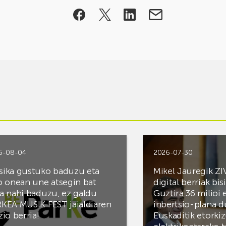
6-08-04
2026-07-30
ika gustuko baduzu eta
Mikel Jauregik ZI
o onean une atsegin bat
digital berriak bis
a nahi baduzu, ez galdu
Guztira 36 milioi
KEA MUSIK FEST jaialdiaren
inbertsio-plana d
zio berria!
Euskaditik etorki