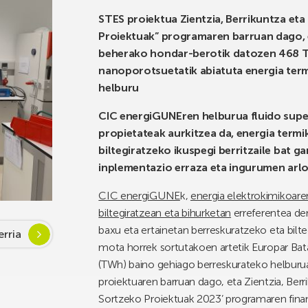
STES proiektua Zientzia, Berrikuntza eta
Proiektuak” programaren barruan dago, e
beherako hondar-berotik datozen 468 T
nanoporotsuetatik abiatuta energia term
helburu
CIC energiGUNEren helburua fluido supe
propietateak aurkitzea da, energia term
biltegiratzeko ikuspegi berritzaile bat g
inplementazio erraza eta ingurumen arlo
CIC energiGUNE
k,
energia elektrokimikoaren
biltegiratzean eta bihurketan
erreferentea de
baxu eta ertainetan berreskuratzeko eta bilteg
rria
mota horrek sortutakoen artetik Europar Bata
(TWh) baino gehiago berreskurateko helburua
proiektuaren barruan dago, eta Zientzia, Berr
Sortzeko Proiektuak 2023’ programaren fina