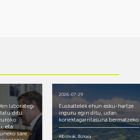
2026-07-29
Ven laborategi
Euskaltelek ehun esku-hartze
itatu ditu.
inguru egin ditu, udan
 euroko
konektagarritasuna bermatzeko
u, eta
zuneko sare
Albisteak
,
Bizkaia