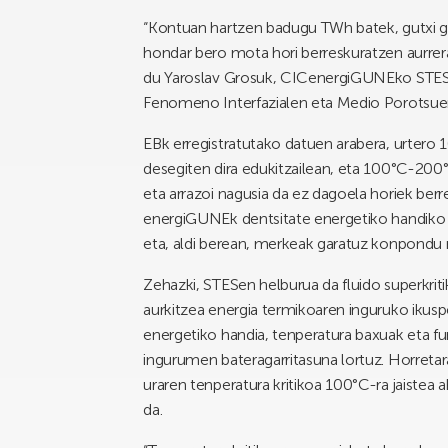
“Kontuan hartzen badugu TWh batek, gutxi go
hondar bero mota hori berreskuratzen aurrera 
du Yaroslav Grosuk, CICenergiGUNEko STES p
Fenomeno Interfazialen eta Medio Porotsuen
EBk erregistratutako datuen arabera, urter
desegiten dira edukitzailean, eta 100°C-200
eta arrazoi nagusia da ez dagoela horiek ber
energiGUNEk dentsitate energetiko handiko en
eta, aldi berean, merkeak garatuz konpondu n
Zehazki, STESen helburua da fluido superkri
aurkitzea energia termikoaren inguruko ikuspe
energetiko handia, tenperatura baxuak eta f
ingurumen bateragarritasuna lortuz. Horretar
uraren tenperatura kritikoa 100°C-ra jaistea
da.