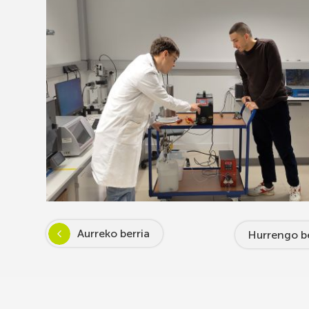
Aurreko berria
Hurrengo be