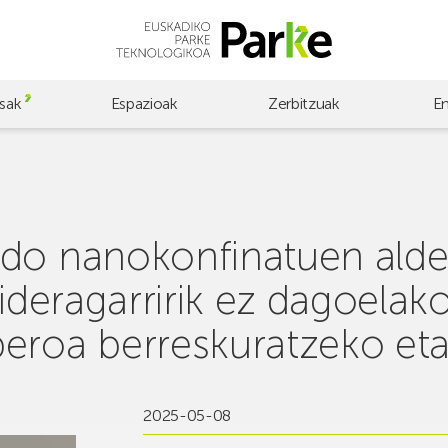
sak
Espazioak
Zerbitzuak
E
do nanokonfinatuen alde
ideragarririk ez dagoelako
eroa berreskuratzeko eta 
2025-05-08