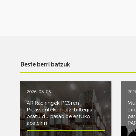
Beste berri batzuk
2026-08-05
202
AR Rackingek PCSren
Mus
Picassenteko hotz-biltegia
gir
osatu du pasabide estuko
pas
apalekin
PAR
edi