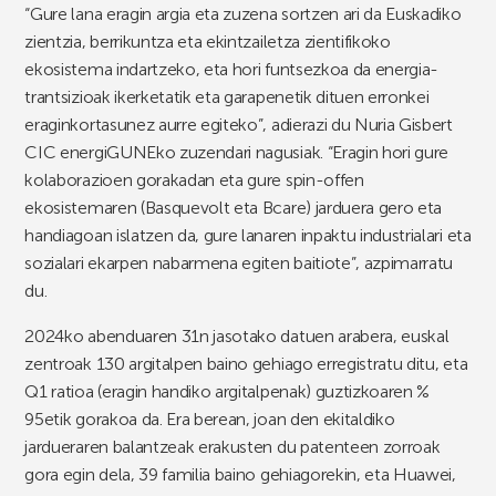
“Gure lana eragin argia eta zuzena sortzen ari da Euskadiko
zientzia, berrikuntza eta ekintzailetza zientifikoko
ekosistema indartzeko, eta hori funtsezkoa da energia-
trantsizioak ikerketatik eta garapenetik dituen erronkei
eraginkortasunez aurre egiteko”, adierazi du Nuria Gisbert
CIC energiGUNEko zuzendari nagusiak. “Eragin hori gure
kolaborazioen gorakadan eta gure spin-offen
ekosistemaren (Basquevolt eta Bcare) jarduera gero eta
handiagoan islatzen da, gure lanaren inpaktu industrialari eta
sozialari ekarpen nabarmena egiten baitiote”, azpimarratu
du.
2024ko abenduaren 31n jasotako datuen arabera, euskal
zentroak 130 argitalpen baino gehiago erregistratu ditu, eta
Q1 ratioa (eragin handiko argitalpenak) guztizkoaren %
95etik gorakoa da. Era berean, joan den ekitaldiko
jardueraren balantzeak erakusten du patenteen zorroak
gora egin dela, 39 familia baino gehiagorekin, eta Huawei,