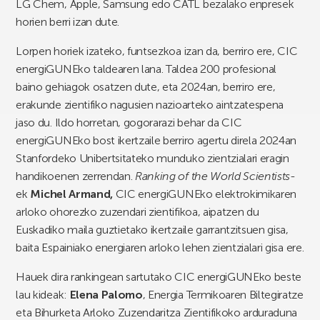
LG Chem, Apple, Samsung edo CATL bezalako enpresek
horien berri izan dute.
Lorpen horiek izateko, funtsezkoa izan da, berriro ere, CIC
energiGUNEko taldearen lana. Taldea 200 profesional
baino gehiagok osatzen dute, eta 2024an, berriro ere,
erakunde zientifiko nagusien nazioarteko aintzatespena
jaso du. Ildo horretan, gogorarazi behar da CIC
energiGUNEko bost ikertzaile berriro agertu direla 2024an
Stanfordeko Unibertsitateko munduko zientzialari eragin
handikoenen zerrendan.
Ranking of the World Scientists
-
ek
Michel Armand,
CIC energiGUNEko elektrokimikaren
arloko ohorezko zuzendari zientifikoa, aipatzen du
Euskadiko maila guztietako ikertzaile garrantzitsuen gisa,
baita Espainiako energiaren arloko lehen zientzialari gisa ere.
Hauek dira rankingean sartutako CIC energiGUNEko beste
lau kideak:
Elena Palomo
, Energia Termikoaren Biltegiratze
eta Bihurketa Arloko Zuzendaritza Zientifikoko arduraduna