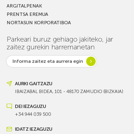
ARGITALPENAK
PRENTSA EREMUA
NORTASUN KORPORATIBOA
Parkeari buruz gehiago jakiteko, jar
zaitez gurekin harremanetan
Informa zaitez eta aurrera egin
AURKI GAITZAZU
IBAIZABAL BIDEA, 101 - 48170 ZAMUDIO (BIZKAIA)
DEI IEZAGUZU
+34 944 039 500
IDATZ IEZAGUZU