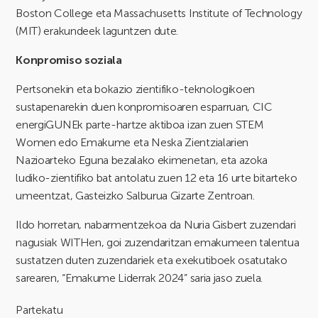
Boston College eta Massachusetts Institute of Technology
(MIT) erakundeek laguntzen dute.
Konpromiso soziala
Pertsonekin eta bokazio zientifiko-teknologikoen
sustapenarekin duen konpromisoaren esparruan, CIC
energiGUNEk parte-hartze aktiboa izan zuen STEM
Women edo Emakume eta Neska Zientzialarien
Nazioarteko Eguna bezalako ekimenetan, eta azoka
ludiko-zientifiko bat antolatu zuen 12 eta 16 urte bitarteko
umeentzat, Gasteizko Salburua Gizarte Zentroan.
Ildo horretan, nabarmentzekoa da Nuria Gisbert zuzendari
nagusiak WITHen, goi zuzendaritzan emakumeen talentua
sustatzen duten zuzendariek eta exekutiboek osatutako
sarearen, “Emakume Liderrak 2024” saria jaso zuela.
Partekatu