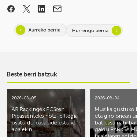
Aurreko berria
Hurrengo berria
Beste berri batzuk
2026-08-05
2026-08-04
AR Rackingek PCSren
Musika gustuko
Picassenteko hotz-biltegia
eta giro onean u
osatu du pasabide estuko
bat pasa nahi ba
apalekin
galdu PARKEA M
jaialdiaren edizio