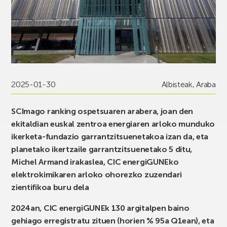
2025-01-30
Albisteak
,
Araba
SCImago ranking ospetsuaren arabera, joan den
ekitaldian euskal zentroa energiaren arloko munduko
ikerketa-fundazio garrantzitsuenetakoa izan da, eta
planetako ikertzaile garrantzitsuenetako 5 ditu,
Michel Armand irakaslea, CIC energiGUNEko
elektrokimikaren arloko ohorezko zuzendari
zientifikoa buru dela
2024an, CIC energiGUNEk 130 argitalpen baino
gehiago erregistratu zituen (horien % 95a Q1ean), eta