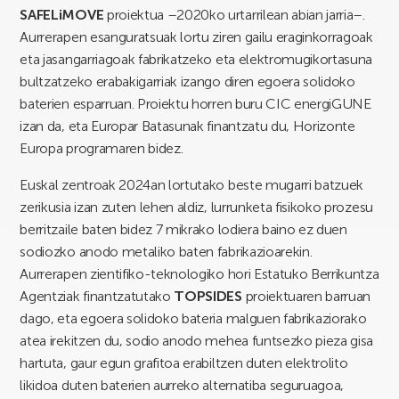
SAFELiMOVE
proiektua –2020ko urtarrilean abian jarria–.
Aurrerapen esanguratsuak lortu ziren gailu eraginkorragoak
eta jasangarriagoak fabrikatzeko eta elektromugikortasuna
bultzatzeko erabakigarriak izango diren egoera solidoko
baterien esparruan. Proiektu horren buru CIC energiGUNE
izan da, eta Europar Batasunak finantzatu du, Horizonte
Europa programaren bidez.
Euskal zentroak 2024an lortutako beste mugarri batzuek
zerikusia izan zuten lehen aldiz, lurrunketa fisikoko prozesu
berritzaile baten bidez 7 mikrako lodiera baino ez duen
sodiozko anodo metaliko baten fabrikazioarekin.
Aurrerapen zientifiko-teknologiko hori Estatuko Berrikuntza
Agentziak finantzatutako
TOPSIDES
proiektuaren barruan
dago, eta egoera solidoko bateria malguen fabrikaziorako
atea irekitzen du, sodio anodo mehea funtsezko pieza gisa
hartuta, gaur egun grafitoa erabiltzen duten elektrolito
likidoa duten baterien aurreko alternatiba seguruagoa,