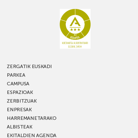
ez
galdu
PARKEA
MUSIK
FEST
jaialdiaren
edizio
berria!
ZERGATIK EUSKADI
PARKEA
CAMPUSA
ESPAZIOAK
ZERBITZUAK
ENPRESAK
HARREMANETARAKO
ALBISTEAK
EKITALDIEN AGENDA