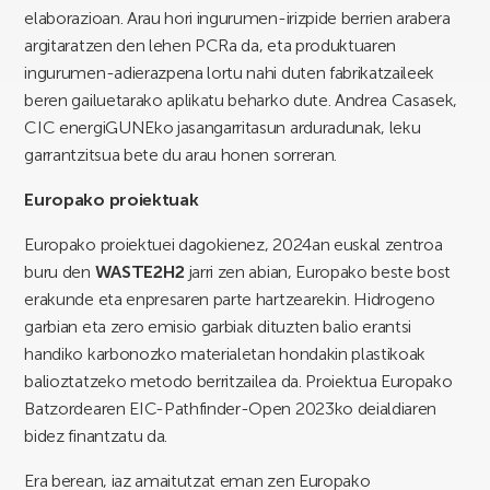
elaborazioan. Arau hori ingurumen-irizpide berrien arabera
argitaratzen den lehen PCRa da, eta produktuaren
ingurumen-adierazpena lortu nahi duten fabrikatzaileek
beren gailuetarako aplikatu beharko dute. Andrea Casasek,
CIC energiGUNEko jasangarritasun arduradunak, leku
garrantzitsua bete du arau honen sorreran.
Europako proiektuak
Europako proiektuei dagokienez, 2024an euskal zentroa
buru den
WASTE2H2
jarri zen abian, Europako beste bost
erakunde eta enpresaren parte hartzearekin. Hidrogeno
garbian eta zero emisio garbiak dituzten balio erantsi
handiko karbonozko materialetan hondakin plastikoak
balioztatzeko metodo berritzailea da. Proiektua Europako
Batzordearen EIC-Pathfinder-Open 2023ko deialdiaren
bidez finantzatu da.
Era berean, iaz amaitutzat eman zen Europako