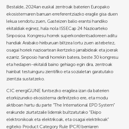
Bestalde, 2024an euskal zentroak baterien Europako
ekosistemaren barruan erreferentziazko eragile gisa duen
lekua sendotu zuen, Gasteizen balio erantsi handiko
ekitaldiak eginez, hala nola ISSECap 24 Nazioarteko
Sinposioa. Kongresu horrek superkondentsadoreen aditu
handiak Arabako hiriburuan biltzea lortu zuen astebetez,
osagai horiek nazioartean ikertzeko jarraibideak eta joerak
ezarriz. Sinposio handi horrekin batera, beste 30 kongresu
eta hedapen-ekitaldi baino gehiago egin dira, zentroak
hainbat testuinguru zientifiko eta sozialetan garatutako
zientzia sustatzeko.
CIC energiGUNE funtsezko eragilea izan da baterien
etorkizuneko ekosistema definitzeko ere, eta modu
aktiboan hartu du parte “The International EPD System”
erakunde ziurtatzaile liderrak bultzatutako “Ekipo
elektronikoak eta elektrikoak, eta osagai elektrikoak”
egiteko Product Category Rule (PCR) berriaren