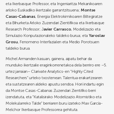
eta Ikerbasque Professor, eta Ingeniaritza Mekanikoaren
arloko Euskadiko ikertzaile garrantzitsuena;
Montse
Casas-Cabanas
, Energia Elektrokimikoaren Biltegiratze
eta Bihurketa Arloko Zuzendari Zientifikoa eta Ikerbasque
Research Professor; J
avier Carrasco
, Modelizazio eta
Simulazio Konputazionaleko taldeko burua; eta
Yaroslav
Grosu
, Fenomeno Interfazialen eta Medio Porotsuen
taldeko burua.
Michel Armanden kasuan, gainera, aipatu behar da
munduko ikertzaile eraginkorrenetakoa dela berriro ere –5.
urtez jarraian– Clarivate Analytics-en “Highly Cited
Researchers” urteko txostenean. Talentua erakartzearen
eta sustatzearen aldeko apustu sendoa. Hori indartu egin
da Montse Casas-Cabanas Zuzendari Zientifiko berri
izendatuta, eta “Katalisirako Modelizazio Atomistiko eta
Molekularreko Talde” berriaren buru izateko Max García-
Melchor Ikerbasque Professorea gehituta.