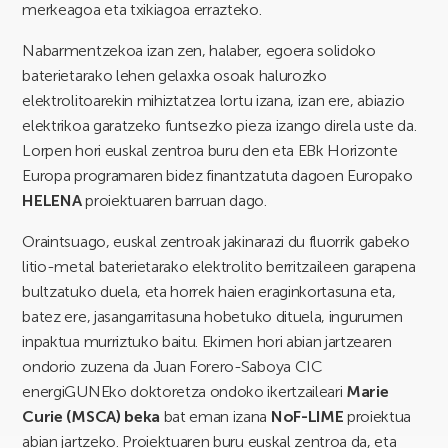
merkeagoa eta txikiagoa errazteko.
Nabarmentzekoa izan zen, halaber, egoera solidoko
baterietarako lehen gelaxka osoak halurozko
elektrolitoarekin mihiztatzea lortu izana, izan ere, abiazio
elektrikoa garatzeko funtsezko pieza izango direla uste da.
Lorpen hori euskal zentroa buru den eta EBk Horizonte
Europa programaren bidez finantzatuta dagoen Europako
HELENA
proiektuaren barruan dago.
Oraintsuago, euskal zentroak jakinarazi du fluorrik gabeko
litio-metal baterietarako elektrolito berritzaileen garapena
bultzatuko duela, eta horrek haien eraginkortasuna eta,
batez ere, jasangarritasuna hobetuko dituela, ingurumen
inpaktua murriztuko baitu. Ekimen hori abian jartzearen
ondorio zuzena da Juan Forero-Saboya CIC
energiGUNEko doktoretza ondoko ikertzaileari
Marie
Curie (MSCA) beka
bat eman izana
NoF-LIME
proiektua
abian jartzeko. Proiektuaren buru euskal zentroa da, eta