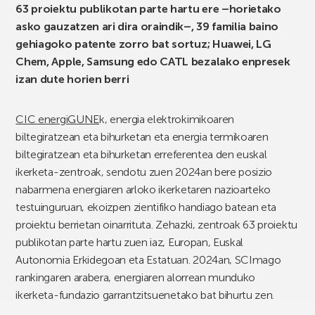
63 proiektu publikotan parte hartu ere –horietako
asko gauzatzen ari dira oraindik–, 39 familia baino
gehiagoko patente zorro bat sortuz; Huawei, LG
Chem, Apple, Samsung edo CATL bezalako enpresek
izan dute horien berri
CIC energiGUNE
k, energia elektrokimikoaren
biltegiratzean eta bihurketan eta energia termikoaren
biltegiratzean eta bihurketan erreferentea den euskal
ikerketa-zentroak, sendotu zuen 2024an bere posizio
nabarmena energiaren arloko ikerketaren nazioarteko
testuinguruan, ekoizpen zientifiko handiago batean eta
proiektu berrietan oinarrituta. Zehazki, zentroak 63 proiektu
publikotan parte hartu zuen iaz, Europan, Euskal
Autonomia Erkidegoan eta Estatuan. 2024an, SCImago
rankingaren arabera, energiaren alorrean munduko
ikerketa-fundazio garrantzitsuenetako bat bihurtu zen.