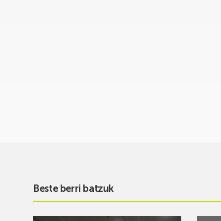
Beste berri batzuk