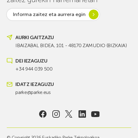
Informa zaitez eta aurrera egin
AURKI GAITZAZU
IBAIZABAL BIDEA, 101 - 48170 ZAMUDIO (BIZKAIA)
DEI IEZAGUZU
+34 944 039 500
IDATZ IEZAGUZU
parke@parke.eus
© Copyright 2026 Euskadiko Parke Teknologikoa