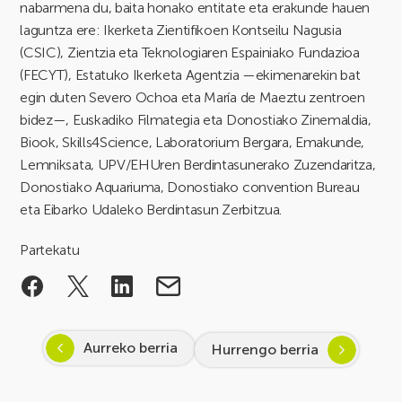
nabarmena du, baita honako entitate eta erakunde hauen
laguntza ere: Ikerketa Zientifikoen Kontseilu Nagusia
(CSIC), Zientzia eta Teknologiaren Espainiako Fundazioa
(FECYT), Estatuko Ikerketa Agentzia —ekimenarekin bat
egin duten Severo Ochoa eta María de Maeztu zentroen
bidez—, Euskadiko Filmategia eta Donostiako Zinemaldia,
Biook, Skills4Science, Laboratorium Bergara, Emakunde,
Lemniksata, UPV/EHUren Berdintasunerako Zuzendaritza,
Donostiako Aquariuma, Donostiako convention Bureau
eta Eibarko Udaleko Berdintasun Zerbitzua.
Partekatu
Aurreko berria
Hurrengo berria