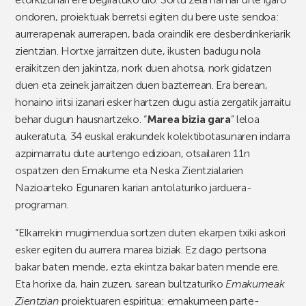
ondoren, proiektuak berretsi egiten du bere uste sendoa:
aurrerapenak aurrerapen, bada oraindik ere desberdinkeriarik
zientzian. Hortxe jarraitzen dute, ikusten badugu nola
eraikitzen den jakintza, nork duen ahotsa, nork gidatzen
duen eta zeinek jarraitzen duen bazterrean. Era berean,
honaino iritsi izanari esker hartzen dugu astia zergatik jarraitu
behar dugun hausnartzeko. “
Marea bizia gara
” leloa
aukeratuta, 34 euskal erakundek kolektibotasunaren indarra
azpimarratu dute aurtengo edizioan, otsailaren 11n
ospatzen den Emakume eta Neska Zientzialarien
Nazioarteko Egunaren karian antolaturiko jarduera-
programan.
“Elkarrekin mugimendua sortzen duten ekarpen txiki askori
esker egiten du aurrera marea biziak. Ez dago pertsona
bakar baten mende, ezta ekintza bakar baten mende ere.
Eta horixe da, hain zuzen, sarean bultzaturiko
Emakumeak
Zientzian
proiektuaren espiritua: emakumeen parte-