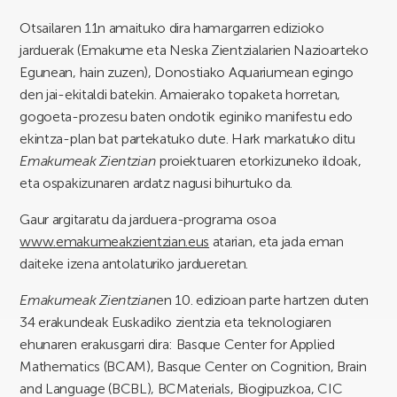
Otsailaren 11n amaituko dira hamargarren edizioko
jarduerak (Emakume eta Neska Zientzialarien Nazioarteko
Egunean, hain zuzen), Donostiako Aquariumean egingo
den jai-ekitaldi batekin. Amaierako topaketa horretan,
gogoeta-prozesu baten ondotik eginiko manifestu edo
ekintza-plan bat partekatuko dute. Hark markatuko ditu
Emakumeak Zientzian
proiektuaren etorkizuneko ildoak,
eta ospakizunaren ardatz nagusi bihurtuko da.
Gaur argitaratu da jarduera-programa osoa
www.emakumeakzientzian.eus
atarian, eta jada eman
daiteke izena antolaturiko jardueretan.
Emakumeak Zientzian
en 10. edizioan parte hartzen duten
34 erakundeak Euskadiko zientzia eta teknologiaren
ehunaren erakusgarri dira: Basque Center for Applied
Mathematics (BCAM), Basque Center on Cognition, Brain
and Language (BCBL), BCMaterials, Biogipuzkoa, CIC