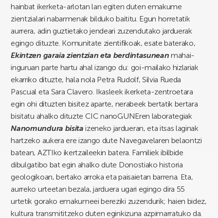
hainbat ikerketa-arlotan lan egiten duten emakume
zientzialari nabarmenak bilduko baititu. Egun horretatik
aurrera, adin guztietako jendeari zuzendutako jarduerak
egingo dituzte. Komunitate zientifikoak, esate baterako,
Ekintzen garaia zientzian eta berdintasunean
mahai-
inguruan parte hartu ahal izango du: goi-mailako hizlariak
ekarriko dituzte, hala nola Petra Rudolf, Silvia Rueda
Pascual eta Sara Clavero. Ikasleek ikerketa-zentroetara
egin ohi dituzten bisitez aparte, nerabeek bertatik bertara
bisitatu ahalko dituzte CIC nanoGUNEren laborategiak
Nanomundura bisita
izeneko jardueran, eta itsas laginak
hartzeko aukera ere izango dute Navegavelaren belaontzi
batean, AZTIko ikertzaileekin batera. Familiek ibilbide
dibulgatibo bat egin ahalko dute Donostiako historia
geologikoan, bertako arroka eta paisaietan barrena. Eta,
aurreko urteetan bezala, jarduera ugari egingo dira 55
urtetik gorako emakumeei bereziki zuzendurik; haien bidez,
kultura transmititzeko duten eginkizuna azpimarratuko da.