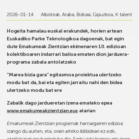
2026-01-14
Albisteak
,
Araba
,
Bizkaia
,
Gipuzkoa
,
K·talent
Hogeita hamalau euskal erakundek, horien artean
Euskadiko Parke Teknologikoa dagoenak, bat egin
dute Emakumeak Zientzian ekimenaren 10. edizioan
kolektiboaren indarrari balioa ematen dion jarduera-
programa zabala antolatzeko
“Marea bizia gara” egitasmoa proiektua ulertzeko
modu bat da, bai eta egiten jarraitu nahi den bidea
ulertzeko modu bat ere
Zabalik dago jardueretan izena emateko epea
www.emakumeakzientzian.eus
atarian
Emakumeak Zientzian
programak hamargarren edizioa
izango du aurten, eta, orain arteko ibilbideari ez ezik,
etorkizunari ere begiratuko dio. Sortu zela hamar urte igaro