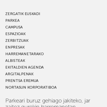
edizio
berria!
ZERGATIK EUSKADI
PARKEA
CAMPUSA
ESPAZIOAK
ZERBITZUAK
ENPRESAK
HARREMANETARAKO
ALBISTEAK
EKITALDIEN AGENDA
ARGITALPENAK
PRENTSA EREMUA
NORTASUN KORPORATIBOA
Parkeari buruz gehiago jakiteko, jar
zaitez gurekin harremanetan