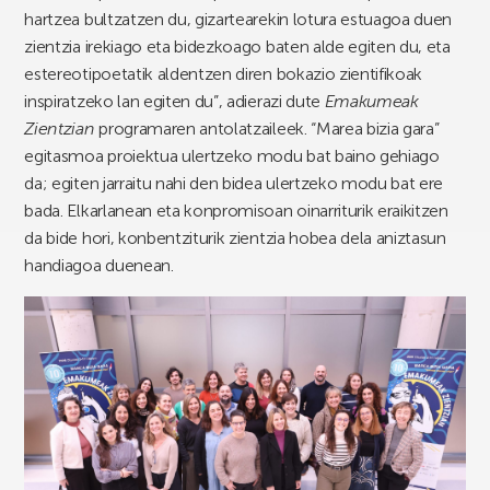
hartzea bultzatzen du, gizartearekin lotura estuagoa duen
zientzia irekiago eta bidezkoago baten alde egiten du, eta
estereotipoetatik aldentzen diren bokazio zientifikoak
inspiratzeko lan egiten du”, adierazi dute
Emakumeak
Zientzian
programaren antolatzaileek. “Marea bizia gara”
egitasmoa proiektua ulertzeko modu bat baino gehiago
da; egiten jarraitu nahi den bidea ulertzeko modu bat ere
bada. Elkarlanean eta konpromisoan oinarriturik eraikitzen
da bide hori, konbentziturik zientzia hobea dela aniztasun
handiagoa duenean.