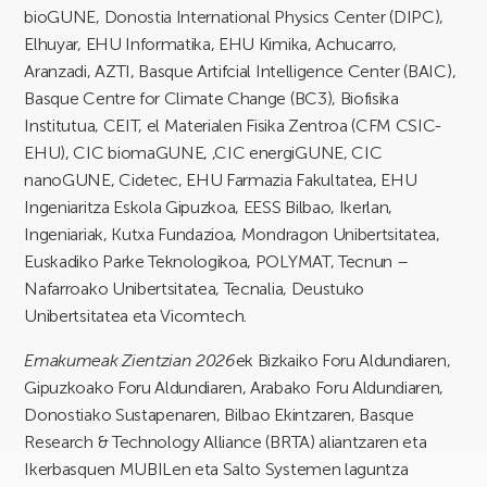
bioGUNE, Donostia International Physics Center (DIPC),
Elhuyar, EHU Informatika, EHU Kimika, Achucarro,
Aranzadi, AZTI, Basque Artifcial Intelligence Center (BAIC),
Basque Centre for Climate Change (BC3), Biofisika
Institutua, CEIT, el Materialen Fisika Zentroa (CFM CSIC-
EHU), CIC biomaGUNE, ,CIC energiGUNE, CIC
nanoGUNE, Cidetec, EHU Farmazia Fakultatea, EHU
Ingeniaritza Eskola Gipuzkoa, EESS Bilbao, Ikerlan,
Ingeniariak, Kutxa Fundazioa, Mondragon Unibertsitatea,
Euskadiko Parke Teknologikoa, POLYMAT, Tecnun –
Nafarroako Unibertsitatea, Tecnalia, Deustuko
Unibertsitatea eta Vicomtech.
Emakumeak Zientzian 2026
ek Bizkaiko Foru Aldundiaren,
Gipuzkoako Foru Aldundiaren, Arabako Foru Aldundiaren,
Donostiako Sustapenaren, Bilbao Ekintzaren, Basque
Research & Technology Alliance (BRTA) aliantzaren eta
Ikerbasquen MUBILen eta Salto Systemen laguntza