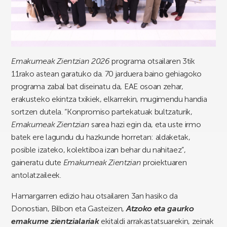
Emakumeak Zientzian
2026
programa otsailaren 3tik
11rako astean garatuko da. 70 jarduera baino gehiagoko
programa zabal bat diseinatu da, EAE osoan zehar,
erakusteko ekintza txikiek, elkarrekin, mugimendu handia
sortzen dutela. “Konpromiso partekatuak bultzaturik,
Emakumeak Zientzian
sarea hazi egin da, eta uste irmo
batek ere lagundu du hazkunde horretan: aldaketak,
posible izateko, kolektiboa izan behar du nahitaez”,
gaineratu dute
Emakumeak Zientzian
proiektuaren
antolatzaileek.
Hamargarren edizio hau otsailaren 3an hasiko da
Donostian, Bilbon eta Gasteizen,
Atzoko eta gaurko
emakume zientzialariak
ekitaldi arrakastatsuarekin, zeinak