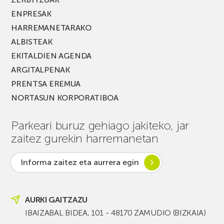
ENPRESAK
HARREMANETARAKO
ALBISTEAK
EKITALDIEN AGENDA
ARGITALPENAK
PRENTSA EREMUA
NORTASUN KORPORATIBOA
Parkeari buruz gehiago jakiteko, jar
zaitez gurekin harremanetan
Informa zaitez eta aurrera egin
AURKI GAITZAZU
IBAIZABAL BIDEA, 101 - 48170 ZAMUDIO (BIZKAIA)