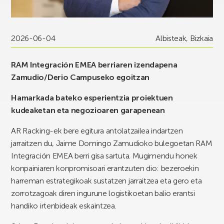
2026-06-04
Albisteak
,
Bizkaia
RAM Integración EMEA berriaren izendapena
Zamudio/Derio Campuseko egoitzan
Hamarkada bateko esperientzia proiektuen
kudeaketan eta negozioaren garapenean
AR Racking-ek bere egitura antolatzailea indartzen
jarraitzen du, Jaime Domingo Zamudioko bulegoetan RAM
Integración EMEA berri gisa sartuta. Mugimendu honek
konpainiaren konpromisoari erantzuten dio: bezeroekin
harreman estrategikoak sustatzen jarraitzea eta gero eta
zorrotzagoak diren ingurune logistikoetan balio erantsi
handiko irtenbideak eskaintzea.