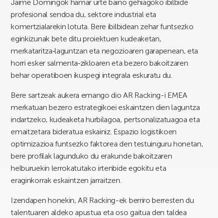
Jaime Domingok hamar urte baino gehiagoko ibilbide
profesional sendoa du, sektore industrial eta
komertzialarekin lotuta. Bere ibilbidean zehar funtsezko
eginkizunak bete ditu proiektuen kudeaketan,
merkataritza‑laguntzan eta negozioaren garapenean, eta
horri esker salmenta‑zikloaren eta bezero bakoitzaren
behar operatiboen ikuspegi integrala eskuratu du.
Bere sartzeak aukera emango dio AR Racking-i EMEA
merkatuan bezero estrategikoei eskaintzen dien laguntza
indartzeko, kudeaketa hurbilagoa, pertsonalizatuagoa eta
emaitzetara bideratua eskainiz. Espazio logistikoen
optimizazioa funtsezko faktorea den testuinguru honetan,
bere profilak lagunduko du erakunde bakoitzaren
helburuekin lerrokatutako irtenbide egokitu eta
eraginkorrak eskaintzen jarraitzen.
Izendapen honekin, AR Racking-ek berriro berresten du
talentuaren aldeko apustua eta oso gaitua den taldea