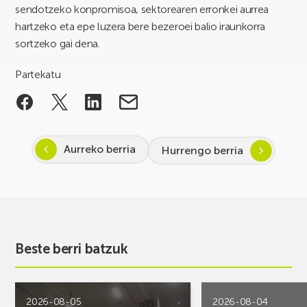
sendotzeko konpromisoa, sektorearen erronkei aurrea
hartzeko eta epe luzera bere bezeroei balio iraunkorra
sortzeko gai dena.
Partekatu
Aurreko berria
Hurrengo berria
Beste berri batzuk
2026-08-05
2026-08-04