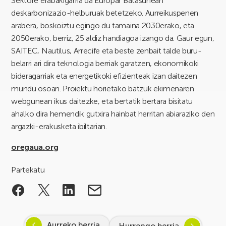
Sektore erabakigarria da Europar Batasunean
deskarbonizazio-helburuak betetzeko. Aurreikuspenen
arabera, boskoiztu egingo du tamaina 2030erako, eta
2050erako, berriz, 25 aldiz handiagoa izango da. Gaur egun,
SAITEC, Nautilus, Arrecife eta beste zenbait talde buru-
belarri ari dira teknologia berriak garatzen, ekonomikoki
bideragarriak eta energetikoki efizienteak izan daitezen
mundu osoan. Proiektu horietako batzuk ekimenaren
webgunean ikus daitezke, eta bertatik bertara bisitatu
ahalko dira hemendik gutxira hainbat herritan abiaraziko den
argazki-erakusketa ibiltarian.
oregaua.org
Partekatu
Aurreko berria
Hurrengo berria