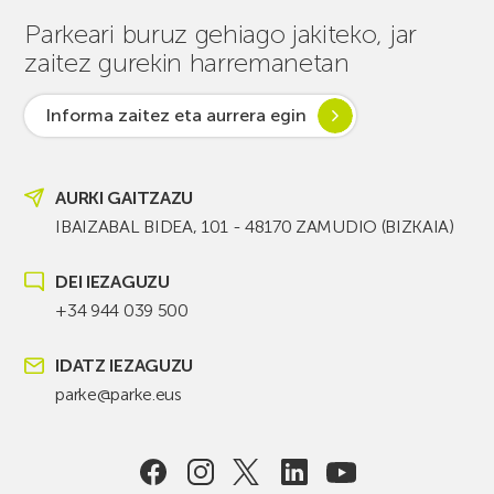
Parkeari buruz gehiago jakiteko, jar
zaitez gurekin harremanetan
Informa zaitez eta aurrera egin
AURKI GAITZAZU
IBAIZABAL BIDEA, 101 - 48170 ZAMUDIO (BIZKAIA)
DEI IEZAGUZU
+34 944 039 500
IDATZ IEZAGUZU
parke@parke.eus