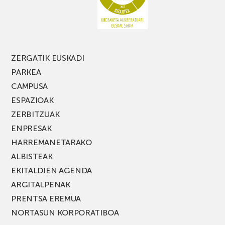
FEST
jaialdiaren
edizio
berria!
ZERGATIK EUSKADI
PARKEA
CAMPUSA
ESPAZIOAK
ZERBITZUAK
ENPRESAK
HARREMANETARAKO
ALBISTEAK
EKITALDIEN AGENDA
ARGITALPENAK
PRENTSA EREMUA
NORTASUN KORPORATIBOA