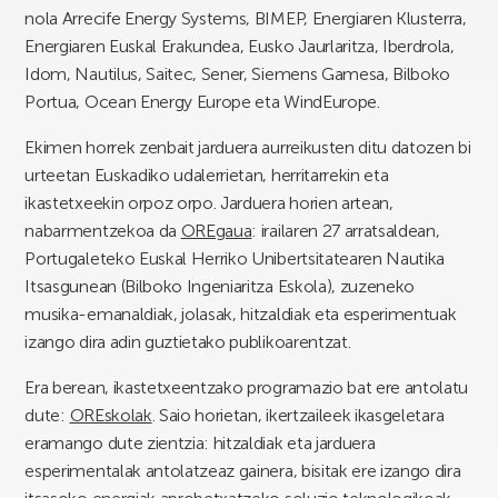
nola Arrecife Energy Systems, BIMEP, Energiaren Klusterra,
Energiaren Euskal Erakundea, Eusko Jaurlaritza, Iberdrola,
Idom, Nautilus, Saitec, Sener, Siemens Gamesa, Bilboko
Portua, Ocean Energy Europe eta WindEurope.
Ekimen horrek zenbait jarduera aurreikusten ditu datozen bi
urteetan Euskadiko udalerrietan, herritarrekin eta
ikastetxeekin orpoz orpo. Jarduera horien artean,
nabarmentzekoa da
OREgaua
: irailaren 27 arratsaldean,
Portugaleteko Euskal Herriko Unibertsitatearen Nautika
Itsasgunean (Bilboko Ingeniaritza Eskola), zuzeneko
musika-emanaldiak, jolasak, hitzaldiak eta esperimentuak
izango dira adin guztietako publikoarentzat.
Era berean, ikastetxeentzako programazio bat ere antolatu
dute:
OREskolak
. Saio horietan, ikertzaileek ikasgeletara
eramango dute zientzia: hitzaldiak eta jarduera
esperimentalak antolatzeaz gainera, bisitak ere izango dira