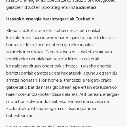
itsasoko energiak aprobetxatzeko soluzio teknologikoak
garatzen dituzten laborategi eta instalazioetara.
Itsasoko energia berriztagarriak Euskadin
Klima-aldaketak erronka nabarmenak ditu euskal
kostalderako, bai ingurumenaren gaineko inpaktu fisikoak,
bai kostaldeko komunitateen gaineko inpaktu
sozioekonomikoak. Garrantzitsua da aldaketa horietara
egokitzeko neurriak hartzea eta klima-aldaketak
kostaldean dituen ondorioak arintzea. Itsasoko energia
berriztagarriak garatzeak eta hedatzeak lagundu egiten du
arintze horretan. Hori horrela, trantsizio energetikorako
gakoetako bat da maila globalean epe ertain eta luzerako,
haren sorkuntza-potentziala dela eta. Aldi berean, energia-
mota hori aukera industrial, ekonomiko eta soziala da
Euskadirako, eta bateragarria da itsas ingurunea
babestearekin.