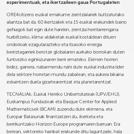
esperimentuak, eta ikertzaileen gaua Portugaleten
ORE4citizens euskal emakume zientzialariek bultzatutako
aliantza bat da. 60 ikertzailek eta 15 euskal erakundek baino
gehiagok bat egin dute harekin, zientzia herritarrengana
hurbiltzeko, klima-aldaketak euskal kostaldean dituen
ondorioak ezagutarazteko eta itsasoko energia
berriztagarriek berotze globalaren aurkako borrokan duten
funtsezko eginkizunaren berri emateko. Ekimen horren
bidez, gainera, nabarmendu nahi dute euskal industria lider
dela sektore horretan mundu zabalean, eta aukera bikaina
eskaintzen duela gizartearentzat eta planetarentzat.
TECNALIAk, Euskal Herriko Unibertsitateak (UPV/EHU),
Euskampus Fundazioak eta Basque Center for Applied
Mathematicsek (BCAM) zuzendu dute ekimena, eta
Europar Batasunak finantzatzen du, ikerketa eta
berrikuntzako Horizon Europe programaren barruan. Era
berean, sektoreko hainbat erakunde ditu laguntzaile, hala