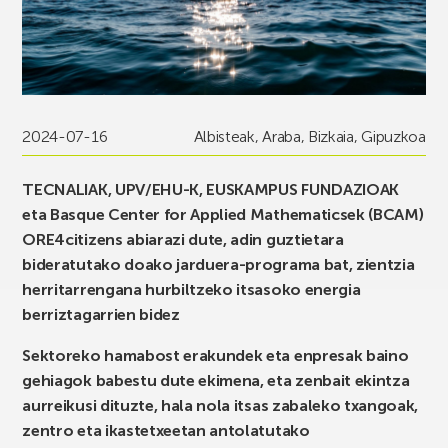
2024-07-16
Albisteak
,
Araba
,
Bizkaia
,
Gipuzkoa
TECNALIAK, UPV/EHU-K, EUSKAMPUS FUNDAZIOAK
eta Basque Center for Applied Mathematicsek (BCAM)
ORE4citizens abiarazi dute, adin guztietara
bideratutako doako jarduera-programa bat, zientzia
herritarrengana hurbiltzeko itsasoko energia
berriztagarrien bidez
Sektoreko hamabost erakundek eta enpresak baino
gehiagok babestu dute ekimena, eta zenbait ekintza
aurreikusi dituzte, hala nola itsas zabaleko txangoak,
zentro eta ikastetxeetan antolatutako