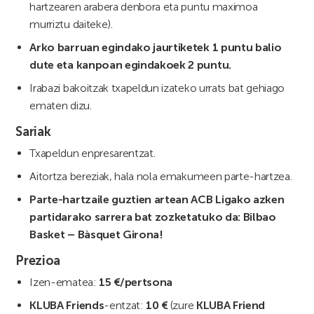
hartzearen arabera denbora eta puntu maximoa
murriztu daiteke).
Arko barruan egindako jaurtiketek 1 puntu balio
dute eta kanpoan egindakoek 2 puntu.
Irabazi bakoitzak txapeldun izateko urrats bat gehiago
ematen dizu.
Sariak
Txapeldun enpresarentzat.
Aitortza bereziak, hala nola emakumeen parte-hartzea.
Parte-hartzaile guztien artean ACB Ligako azken
partidarako sarrera bat zozketatuko da: Bilbao
Basket – Bàsquet Girona!
Prezioa
Izen-ematea:
15 €/pertsona
KLUBA Friends
-entzat:
10 €
(zure
KLUBA Friend