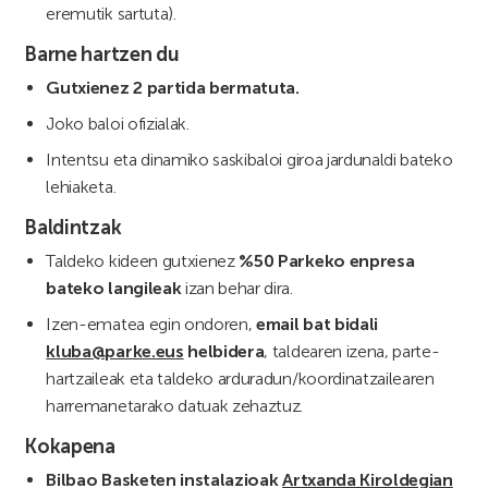
eremutik sartuta).
Barne hartzen du
Gutxienez 2 partida bermatuta.
Joko baloi ofizialak.
Intentsu eta dinamiko saskibaloi giroa jardunaldi bateko
lehiaketa.
Baldintzak
Taldeko kideen gutxienez
%50 Parkeko enpresa
bateko langileak
izan behar dira.
Izen-ematea egin ondoren,
email bat bidali
kluba@parke.eus
helbidera
, taldearen izena, parte-
hartzaileak eta taldeko arduradun/koordinatzailearen
harremanetarako datuak zehaztuz.
Kokapena
Bilbao Basketen instalazioak
Artxanda Kiroldegian