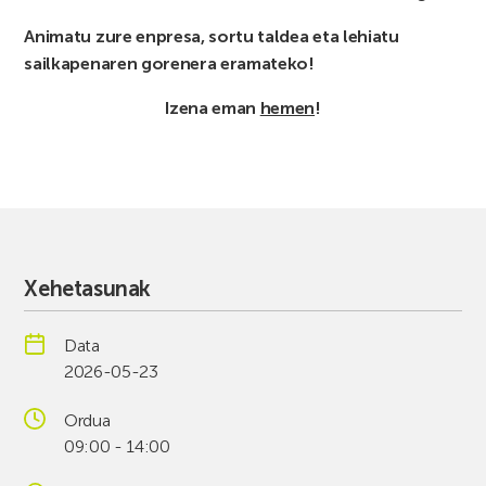
Animatu zure enpresa, sortu taldea eta lehiatu
sailkapenaren gorenera eramateko!
Izena eman
hemen
!
Xehetasunak
Data
2026-05-23
Ordua
09:00 - 14:00