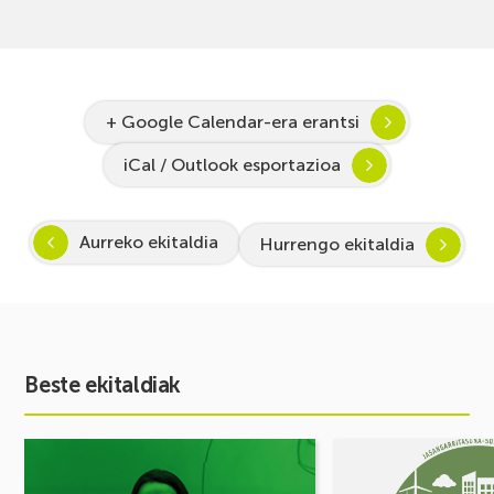
+ Google Calendar-era erantsi
iCal / Outlook esportazioa
Aurreko ekitaldia
Hurrengo ekitaldia
Beste ekitaldiak
Ekitaldia
Ekitaldia
ikusi
ikusi