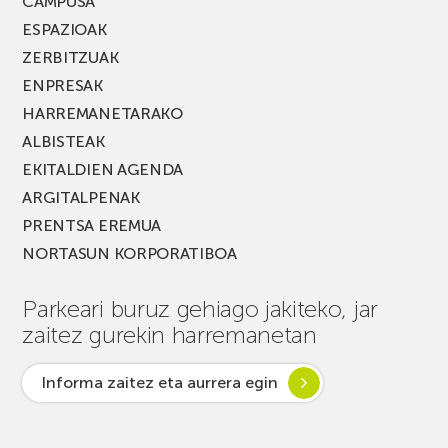
CAMPUSA
ESPAZIOAK
ZERBITZUAK
ENPRESAK
HARREMANETARAKO
ALBISTEAK
EKITALDIEN AGENDA
ARGITALPENAK
PRENTSA EREMUA
NORTASUN KORPORATIBOA
Parkeari buruz gehiago jakiteko, jar
zaitez gurekin harremanetan
Informa zaitez eta aurrera egin