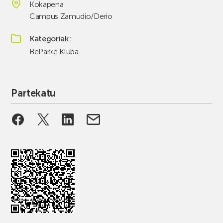
Kokapena
Campus Zamudio/Derio
Kategoriak
BeParke Kluba
Partekatu