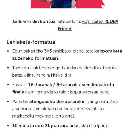
Jardueran
deskontua
nahi baduzu,
egin zaitez
KLUBA
Friend
.
Lehiaketa-formatua
Egun bakarreko 3×3 saskibaloi txapelketa
kanporaketa
zuzeneko formatuan
.
Talde guztiak lehenengo txandan hasiko dira eta gutxi
batzuk final handira iritsiko dira.
Faseak:
16-taranak / 8-taranak / semifinalak eta
finala
(izen-emandako talde kopuruaren arabera).
Partidak
etengabeko denborarekin
izango dira, 3×3
araudian ezarritakoaren arabera (edo ezarritako
markagailu maximoa lortu arte).
10 minutu edo 21 puntura arte
joko dira (parte-