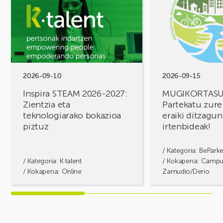
Inspira
MUGIKORTASUN
STEAM
FOROA
2026-
Partekatu
2027:
zure
Zientzia
erronkak,
eta
eraiki
teknologiarako
ditzagun
bokazioa
irtenbideak!
2026-09-10
2026-09-15
piztuz
Inspira STEAM 2026-2027:
MUGIKORTAS
Zientzia eta
Partekatu zure
teknologiarako bokazioa
eraiki ditzagun
piztuz
irtenbideak!
/ Kategoria:
BePark
/ Kategoria:
K·talent
/ Kokapena: Camp
/ Kokapena: Online
Zamudio/Derio