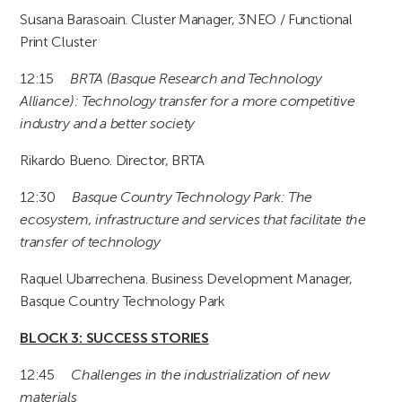
Susana Barasoain. Cluster Manager, 3NEO / Functional
Print Cluster
12:15
BRTA (Basque Research and Technology
Alliance): Technology transfer for a more competitive
industry and a better society
Rikardo Bueno. Director, BRTA
12:30
Basque Country Technology Park: The
ecosystem, infrastructure and services that facilitate the
transfer of technology
Raquel Ubarrechena. Business Development Manager,
Basque Country Technology Park
BLOCK 3: SUCCESS STORIES
12:45
Challenges in the industrialization of new
materials