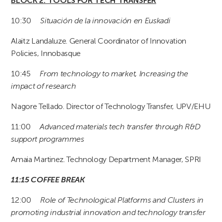
BLOCK 2: TOOLS FOR TECH TRANSFER
10:30
Situación de la innovación en Euskadi
Alaitz Landaluze. General Coordinator of Innovation
Policies, Innobasque
10:45
From technology to market, Increasing the
impact of research
Nagore Tellado. Director of Technology Transfer, UPV/EHU
11:00
Advanced materials tech transfer through R&D
support programmes
Amaia Martinez. Technology Department Manager, SPRI
11:15 COFFEE BREAK
12:00
Role of Technological Platforms and Clusters in
promoting industrial innovation and technology transfer