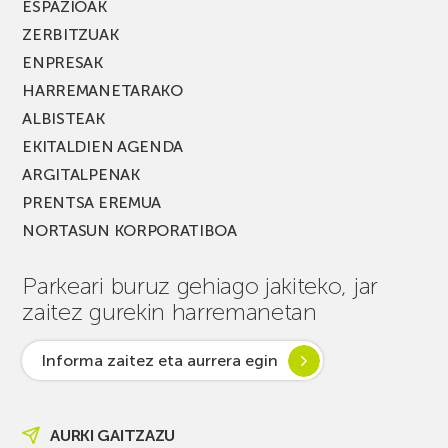
ESPAZIOAK
ZERBITZUAK
ENPRESAK
HARREMANETARAKO
ALBISTEAK
EKITALDIEN AGENDA
ARGITALPENAK
PRENTSA EREMUA
NORTASUN KORPORATIBOA
Parkeari buruz gehiago jakiteko, jar
zaitez gurekin harremanetan
Informa zaitez eta aurrera egin
AURKI GAITZAZU