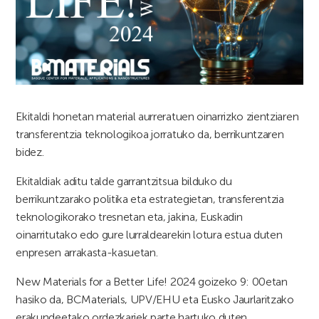
Ekitaldi honetan material aurreratuen oinarrizko zientziaren
transferentzia teknologikoa jorratuko da, berrikuntzaren
bidez.
Ekitaldiak aditu talde garrantzitsua bilduko du
berrikuntzarako politika eta estrategietan, transferentzia
teknologikorako tresnetan eta, jakina, Euskadin
oinarritutako edo gure lurraldearekin lotura estua duten
enpresen arrakasta-kasuetan.
New Materials for a Better Life! 2024 goizeko 9: 00etan
hasiko da, BCMaterials, UPV/EHU eta Eusko Jaurlaritzako
erakundeetako ordezkariek parte hartuko duten