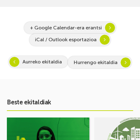
+ Google Calendar-era erantsi
iCal / Outlook esportazioa
Aurreko ekitaldia
Hurrengo ekitaldia
Beste ekitaldiak
Ekitaldia
Ekitaldia
ikusi
ikusi
Inspira
MUGIKORTASUN