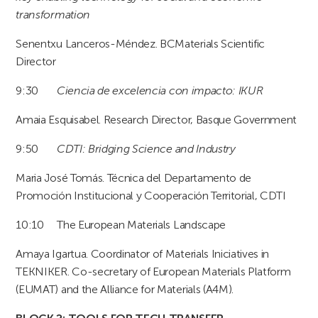
transformation
Senentxu Lanceros-Méndez. BCMaterials Scientific
Director
9:30
Ciencia de excelencia con impacto: IKUR
Amaia Esquisabel. Research Director, Basque Government
9:50
CDTI: Bridging Science and Industry
Maria José Tomás. Técnica del Departamento de
Promoción Institucional y Cooperación Territorial, CDTI
10:10 The European Materials Landscape
Amaya Igartua. Coordinator of Materials Iniciatives in
TEKNIKER. Co-secretary of European Materials Platform
(EUMAT) and the Alliance for Materials (A4M).