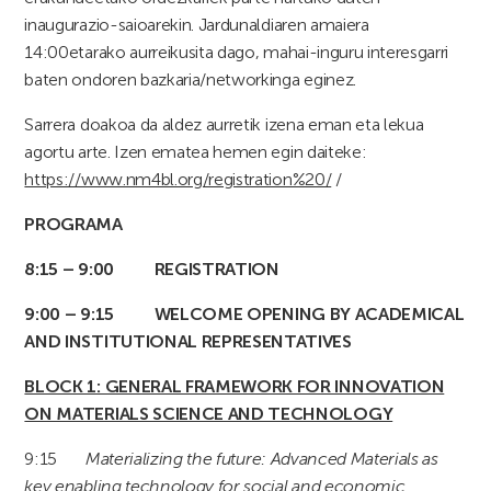
inaugurazio-saioarekin. Jardunaldiaren amaiera
14:00etarako aurreikusita dago, mahai-inguru interesgarri
baten ondoren bazkaria/networkinga eginez.
Sarrera doakoa da aldez aurretik izena eman eta lekua
agortu arte. Izen ematea hemen egin daiteke:
https://www.nm4bl.org/registration%20/
/
PROGRAMA
8:15 – 9:00 REGISTRATION
9:00 – 9:15 WELCOME OPENING BY ACADEMICAL
AND INSTITUTIONAL REPRESENTATIVES
BLOCK 1: GENERAL FRAMEWORK FOR INNOVATION
ON MATERIALS SCIENCE AND TECHNOLOGY
9:15
Materializing the future: Advanced Materials as
key enabling technology for social and economic