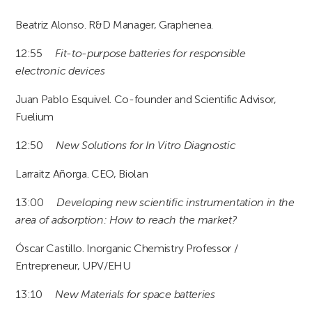
Beatriz Alonso. R&D Manager, Graphenea.
12:55
Fit-to-purpose batteries for responsible
electronic devices
Juan Pablo Esquivel. Co-founder and Scientific Advisor,
Fuelium
12:50
New Solutions for In Vitro Diagnostic
Larraitz Añorga. CEO, Biolan
13:00
Developing new scientific instrumentation in the
area of adsorption: How to reach the market?
Óscar Castillo. Inorganic Chemistry Professor /
Entrepreneur, UPV/EHU
13:10
New Materials for space batteries