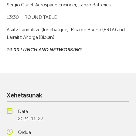
Sergio Curiel. Aerospace Engineer, Lanzo Batteries
13:30 ROUND TABLE
Alaitz Landaluze (Innobasque), Rikardo Bueno (BRTA) and
Larraitz Añorga (Biolan)
14:00 LUNCH AND NETWORKING
Xehetasunak
Data
2024-11-27
Ordua