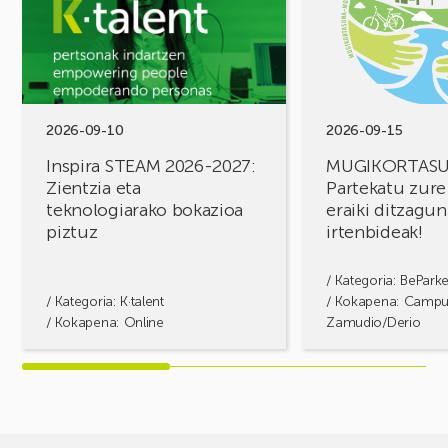
STEAM
FOROA
2026-
Partekatu
2027:
zure
Zientzia
erronkak,
eta
eraiki
teknologiarako
ditzagun
bokazioa
irtenbideak!
2026-09-10
2026-09-15
piztuz
Inspira STEAM 2026-2027:
MUGIKORTAS
Zientzia eta
Partekatu zure
teknologiarako bokazioa
eraiki ditzagun
piztuz
irtenbideak!
/ Kategoria:
BePark
/ Kategoria:
K·talent
/ Kokapena: Camp
/ Kokapena: Online
Zamudio/Derio