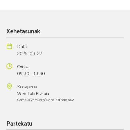
Xehetasunak
Data
2025-03-27
Ordua
09:30 - 13:30
Kokapena
Web Lab Bizkaia
Campus Zamudio/Derio. Edificio 602
Partekatu