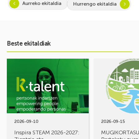
Aurreko ekitaldia
Hurrengo ekitaldia
Beste ekitaldiak
Ekitaldia
Ekitaldia
ikusi
ikusi
Inspira
MUGIKORTASUN
STEAM
FOROA
2026-
Partekatu
2027:
zure
Zientzia
erronkak,
eta
eraiki
teknologiarako
ditzagun
bokazioa
irtenbideak!
2026-09-10
2026-09-15
piztuz
Inspira STEAM 2026-2027:
MUGIKORTAS