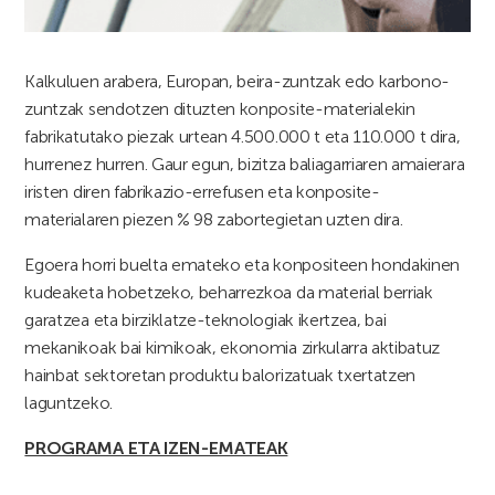
Kalkuluen arabera, Europan, beira-zuntzak edo karbono-
zuntzak sendotzen dituzten konposite-materialekin
fabrikatutako piezak urtean 4.500.000 t eta 110.000 t dira,
hurrenez hurren. Gaur egun, bizitza baliagarriaren amaierara
iristen diren fabrikazio-errefusen eta konposite-
materialaren piezen % 98 zabortegietan uzten dira.
Egoera horri buelta emateko eta konpositeen hondakinen
kudeaketa hobetzeko, beharrezkoa da material berriak
garatzea eta birziklatze-teknologiak ikertzea, bai
mekanikoak bai kimikoak, ekonomia zirkularra aktibatuz
hainbat sektoretan produktu balorizatuak txertatzen
laguntzeko.
PROGRAMA ETA IZEN-EMATEAK