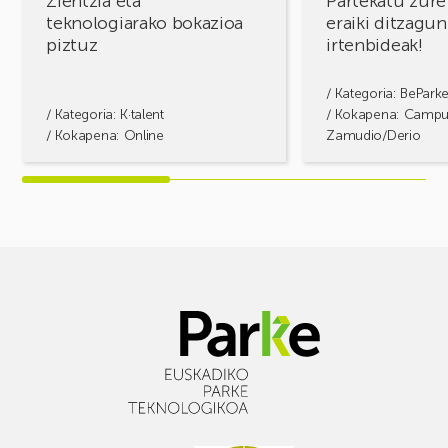
Zientzia eta
Partekatu zure
teknologiarako bokazioa
eraiki ditzagun
piztuz
irtenbideak!
/ Kategoria:
BePark
/ Kategoria:
K·talent
/ Kokapena: Camp
/ Kokapena: Online
Zamudio/Derio