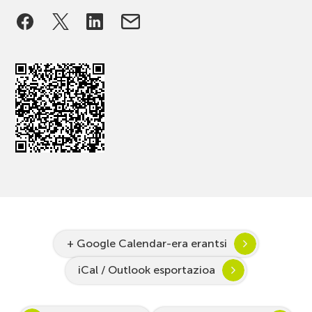
+ Google Calendar-era erantsi
iCal / Outlook esportazioa