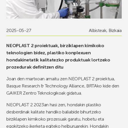
2025-05-27
Albisteak
,
Bizkaia
NEOPLAST 2 proiektuak, birziklapen kimikoko
teknologien bidez, plastiko konplexuen
hondakinetatik kalitatezko produktuak lortzeko
prozedurak definitzen ditu
Joan den martxoan amaitu zen NEOPLAST 2 proiektua,
Basque Research & Technology Alliance, BRTAko kide den
GAIKER Zentro Teknologikoak gidatua.
NEOPLAST 2 2023an hasi zen, hondakin plastiko
desberdinak kalitate handiko baliabide bihurtzeko
birziklapen kimikoko prozesuak garatu, hobetu eta
egokitzeko ikerketa egiteko helburuarekin. Hondakin