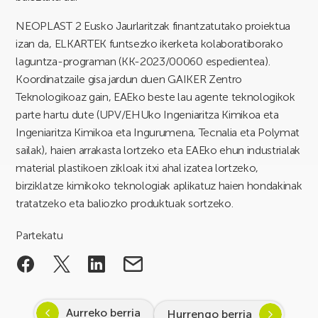
NEOPLAST 2 Eusko Jaurlaritzak finantzatutako proiektua
izan da, ELKARTEK funtsezko ikerketa kolaboratiborako
laguntza-programan (KK-2023/00060 espedientea).
Koordinatzaile gisa jardun duen GAIKER Zentro
Teknologikoaz gain, EAEko beste lau agente teknologikok
parte hartu dute (UPV/EHUko Ingeniaritza Kimikoa eta
Ingeniaritza Kimikoa eta Ingurumena, Tecnalia eta Polymat
sailak), haien arrakasta lortzeko eta EAEko ehun industrialak
material plastikoen zikloak itxi ahal izatea lortzeko,
birziklatze kimikoko teknologiak aplikatuz haien hondakinak
tratatzeko eta baliozko produktuak sortzeko.
Partekatu
Aurreko berria
Hurrengo berria