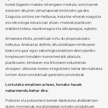
horiek bigarren mailako lehengaien merkatu zorrotzenek
eskatzen dituzten zehaztapenak betetzeko gai dira.
Ezagutza sortzea zen helburua, industria-ehunak ezagutza
eta teknologia eskura izan zitzan, material plastikoen
erabilera hobea, iraunkorragoa eta zirkularragoa, egiteko.
Amaierara iritsita, proiektuak lortu du proposatutako
helburua. Arrakastaz definitu ditu birziklapen kimikoaren
bidez eta gaur egun zabortegira bidaltzen diren plastiko
konplexuen hondakin-korronteetatik abiatuta,
plastikoaren, kimikaren eta fintzearen industrietan
ekoizpen-zikloetan berriro integratzeko behar den kalitatea
lortzen duten produktuak garatzeko prozedurak.
Lortutako emaitzen artean, honako hauek
nabarmendu behar dira:
Poliester eta poliuretano berriak fabrikatzea ahalbidetzen
duten momeroak eta aitzindariak lortzeko produktuen