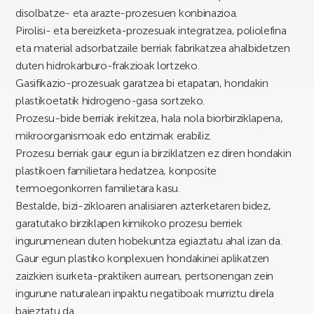
disolbatze- eta arazte-prozesuen konbinazioa.
Pirolisi- eta bereizketa-prozesuak integratzea, poliolefina
eta material adsorbatzaile berriak fabrikatzea ahalbidetzen
duten hidrokarburo-frakzioak lortzeko.
Gasifikazio-prozesuak garatzea bi etapatan, hondakin
plastikoetatik hidrogeno-gasa sortzeko.
Prozesu-bide berriak irekitzea, hala nola biorbirziklapena,
mikroorganismoak edo entzimak erabiliz.
Prozesu berriak gaur egun ia birziklatzen ez diren hondakin
plastikoen familietara hedatzea, konposite
termoegonkorren familietara kasu.
Bestalde, bizi-zikloaren analisiaren azterketaren bidez,
garatutako birziklapen kimikoko prozesu berriek
ingurumenean duten hobekuntza egiaztatu ahal izan da.
Gaur egun plastiko konplexuen hondakinei aplikatzen
zaizkien isurketa-praktiken aurrean, pertsonengan zein
ingurune naturalean inpaktu negatiboak murriztu direla
baieztatu da.