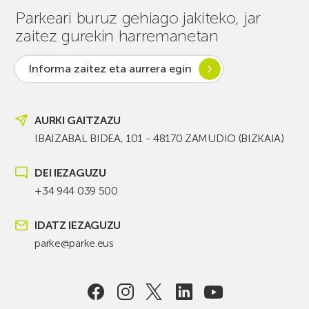
Parkeari buruz gehiago jakiteko, jar
zaitez gurekin harremanetan
Informa zaitez eta aurrera egin
AURKI GAITZAZU
IBAIZABAL BIDEA, 101 - 48170 ZAMUDIO (BIZKAIA)
DEI IEZAGUZU
+34 944 039 500
IDATZ IEZAGUZU
parke@parke.eus