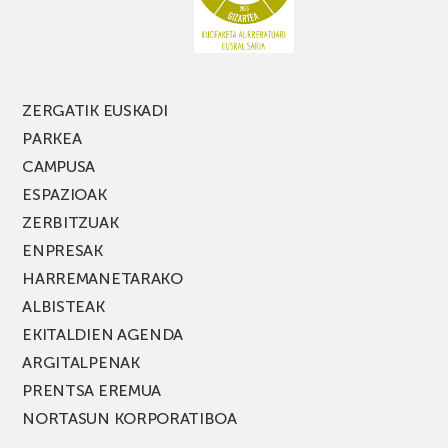
FEST
jaialdiaren
edizio
berria!
ZERGATIK EUSKADI
PARKEA
CAMPUSA
ESPAZIOAK
ZERBITZUAK
ENPRESAK
HARREMANETARAKO
ALBISTEAK
EKITALDIEN AGENDA
ARGITALPENAK
PRENTSA EREMUA
NORTASUN KORPORATIBOA