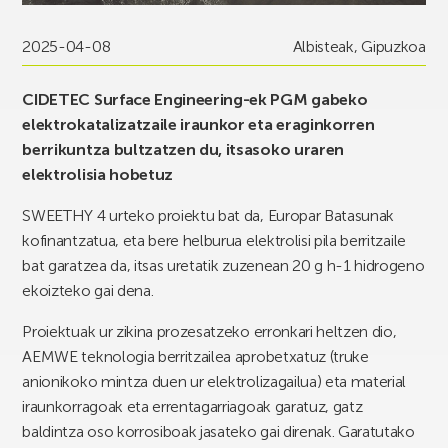
2025-04-08
Albisteak
,
Gipuzkoa
CIDETEC Surface Engineering-ek PGM gabeko
elektrokatalizatzaile iraunkor eta eraginkorren
berrikuntza bultzatzen du, itsasoko uraren
elektrolisia hobetuz
SWEETHY 4 urteko proiektu bat da, Europar Batasunak
kofinantzatua, eta bere helburua elektrolisi pila berritzaile
bat garatzea da, itsas uretatik zuzenean 20 g h-1 hidrogeno
ekoizteko gai dena.
Proiektuak ur zikina prozesatzeko erronkari heltzen dio,
AEMWE teknologia berritzailea aprobetxatuz (truke
anionikoko mintza duen ur elektrolizagailua) eta material
iraunkorragoak eta errentagarriagoak garatuz, gatz
baldintza oso korrosiboak jasateko gai direnak. Garatutako