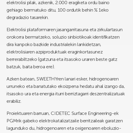
elektrolisi pilak, azkenik, 2.000 eragiketa ordu baino
gehiago bermatuko ditu, 100 ordutik behin % 1eko
degradazio tasarekin.
Elektrolisi plataformaren jasangarritasuna eta zirkulartasun
orokorra bermatzeko, soluzio sinbiotikoak identifikatzen
dira kanpoko bazkide industrialekin lankidetzan,
elektrolisiaren azpiproduktuak eraginkortasunez
berrerabiltzeko (gatzuna eta itsasoko uraren beste gatz
batzuk, baita beroa ere).
Azken batean, SWEETHYren lanari esker, hidrogenoaren
urruneko eta banatutako ekoizpena hedatu ahal izango da,
itsasoko ura eta energia iturri berriztagarri deszentralizatuak
erabiliz.
Proiektuaren barruan, CIDETEC Surface Engineering-ek
PGMrik gabeko elektrokatalizatzaile berritzaileak garatzen
lagunduko du, hidrogenoaren eta oxigenoaren eboluzio-