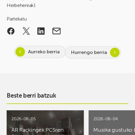
Herbehereak).
Partekatu
Aurreko berria
Hurrengo berria
Beste berri batzuk
2026-08-05
2026-08-04
AR Rackingek PCSren
Musika gustuko