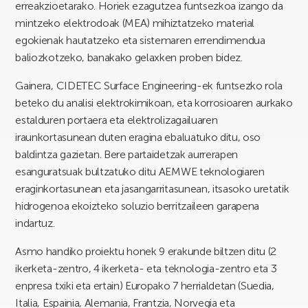
erreakzioetarako. Horiek ezagutzea funtsezkoa izango da
mintzeko elektrodoak (MEA) mihiztatzeko material
egokienak hautatzeko eta sistemaren errendimendua
baliozkotzeko, banakako gelaxken proben bidez.
Gainera, CIDETEC Surface Engineering-ek funtsezko rola
beteko du analisi elektrokimikoan, eta korrosioaren aurkako
estalduren portaera eta elektrolizagailuaren
iraunkortasunean duten eragina ebaluatuko ditu, oso
baldintza gazietan. Bere partaidetzak aurrerapen
esanguratsuak bultzatuko ditu AEMWE teknologiaren
eraginkortasunean eta jasangarritasunean, itsasoko uretatik
hidrogenoa ekoizteko soluzio berritzaileen garapena
indartuz.
Asmo handiko proiektu honek 9 erakunde biltzen ditu (2
ikerketa-zentro, 4 ikerketa- eta teknologia-zentro eta 3
enpresa txiki eta ertain) Europako 7 herrialdetan (Suedia,
Italia, Espainia, Alemania, Frantzia, Norvegia eta