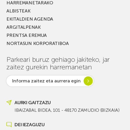
HARREMANETARAKO
ALBISTEAK
EKITALDIEN AGENDA
ARGITALPENAK
PRENTSA EREMUA
NORTASUN KORPORATIBOA
Parkeari buruz gehiago jakiteko, jar
zaitez gurekin harremanetan
Informa zaitez eta aurrera egin
AURKI GAITZAZU
IBAIZABAL BIDEA, 101 - 48170 ZAMUDIO (BIZKAIA)
DEI IEZAGUZU