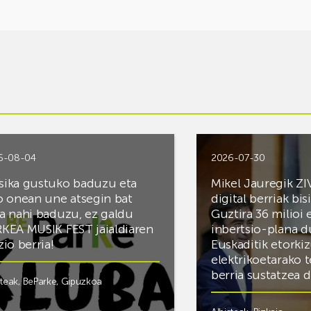
6-08-04
2026-07-30
ika gustuko baduzu eta
Mikel Jauregik ZI
o onean une atsegin bat
digital berriak bis
a nahi baduzu, ez galdu
Guztira 36 milioi
KEA MUSIK FEST jaialdiaren
inbertsio-plana d
zio berria!
Euskaditik etorki
elektrikoetarako 
berria sustatzea 
steak
,
BeParke
,
Gipuzkoa