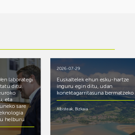
2026-07-29
Ven laborategi
Euskaltelek ehun esku-hartze
itatu ditu.
inguru egin ditu, udan
 euroko
konektagarritasuna bermatzeko
u, eta
zuneko sare
Albisteak
,
Bizkaia
teknologia
du helburu