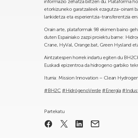
informazio zehatza biltzen du. Plataforma h
etorkizuneko garatzaileek ezagutza-oinarri b
lankidetza eta esperientzia-transferentzia err
Orain arte, plataformak 98 ekimen baino gehia
duten Espainiako zazpi proiektu barne: Hid
Crane, HyVal, Orange.bat, Green Hysland et
Aintzatespen horrek indartu egiten du BH2C
Euskadi epizentroa da hidrogeno garbiko te
Iturria: Mission Innovation – Clean Hydroge
#BH2C
#HidrógenoVerde
#Energía
#Indust
Partekatu