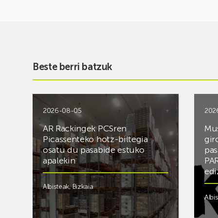
Beste berri batzuk
2026-08-05
202
AR Rackingek PCSren
Mus
Picassenteko hotz-biltegia
gir
osatu du pasabide estuko
pas
apalekin
PAR
edi
Albisteak
,
Bizkaia
Albi