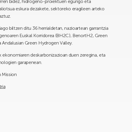
orren bidez, hidrogeno-proiektuen egungo eta
aliotsua eskura dezakete, sektoreko eragileen arteko
aztuz.
go biltzen ditu 36 herrialdetan, nazioartean garrantzia
rogenoaren Euskal Korridorea (BH2C), BenortH2, Green
a Andalusian Green Hydrogen Valley.
k ekonomiaren deskarbonizazioan duen zeregina, eta
knologien garapenean.
n Mission
ria