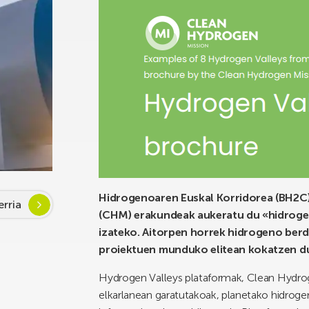
Hidrogenoaren Euskal Korridorea (BH2C)
rria
(CHM) erakundeak aukeratu du «hidroge
izateko. Aitorpen horrek hidrogeno berd
proiektuen munduko elitean kokatzen 
Hydrogen Valleys plataformak, Clean Hydrog
elkarlanean garatutakoak, planetako hidrogen