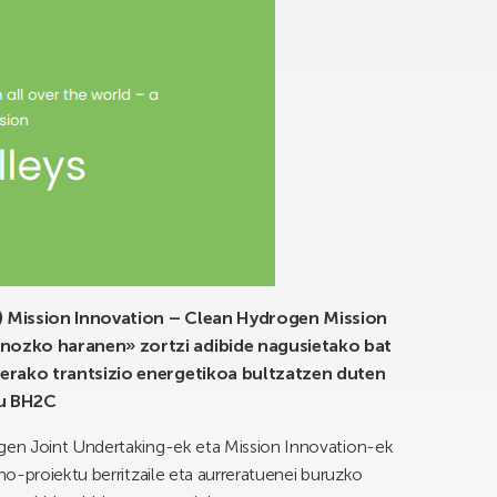
 Mission Innovation – Clean Hydrogen Mission
nozko haranen» zortzi adibide nagusietako bat
erako trantsizio energetikoa bultzatzen duten
du BH2C
en Joint Undertaking-ek eta Mission Innovation-ek
o-proiektu berritzaile eta aurreratuenei buruzko