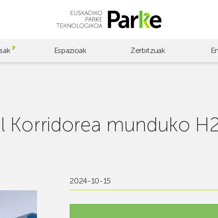
sak
Espazioak
Zerbitzuak
E
l Korridorea munduko H2
2024-10-15