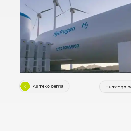
Aurreko berria
Hurrengo be