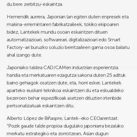
du bere zerbitzu-eskaintza.
Hemendik aurrera, Japonian lan egiten duten enpresek eta
makina-erremintaren fabrikatzaileek, tokiko ekipoaren
bidez, Lantekek mundu osoan eskaintzen dituen
automatizazioari, softwareari, digitalizazioari edo Smart
Factory-ari buruzko soluzio berritzaileen gama osoa baliatu
ahal izango dute.
Japoniako taldea CAD/CAMen industrian esperientzia
handia eta merkatuaren ezagutza sakona duten 25 adituk
baino gehiagok osatzen dute, eta, horri esker, Lantekek
aparteko euskarri teknikoa eskaintzen du eta eskualdeko
bezeroen behar espezifikoak asetzen dituzten irtenbide
pertsonalizatuak eskaintzen ditu.
Alberto López de Biñaspre, Lantek-eko CEOarentzat:
“Pozik gaude talde propioa dugulako japoniarra bezalako
merkatu estrategiko eta zorrotzean, Asian dugun