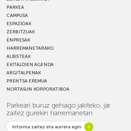
PARKEA
CAMPUSA
ESPAZIOAK
ZERBITZUAK
ENPRESAK
HARREMANETARAKO
ALBISTEAK
EKITALDIEN AGENDA
ARGITALPENAK
PRENTSA EREMUA
NORTASUN KORPORATIBOA
Parkeari buruz gehiago jakiteko, jar
zaitez gurekin harremanetan
Informa zaitez eta aurrera egin