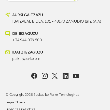
AURKI GAITZAZU
IBAIZABAL BIDEA, 101 - 48170 ZAMUDIO (BIZKAIA)
DEI IEZAGUZU
+34 944 039 500
IDATZ IEZAGUZU
parke@parke.eus
© Copyright 2026 Euskadiko Parke Teknologikoa
Lege-Oharra
Pribatutasun-Politika