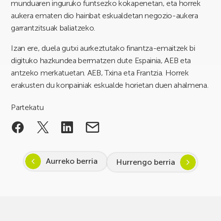
munduaren inguruko funtsezko kokapenetan, eta horrek
aukera ematen dio hainbat eskualdetan negozio-aukera
garrantzitsuak baliatzeko.
Izan ere, duela gutxi aurkeztutako finantza-emaitzek bi
digituko hazkundea bermatzen dute Espainia, AEB eta
antzeko merkatuetan. AEB, Txina eta Frantzia. Horrek
erakusten du konpainiak eskualde horietan duen ahalmena.
Partekatu
Aurreko berria
Hurrengo berria