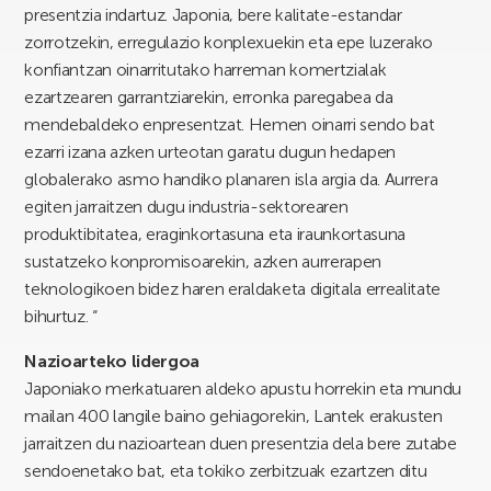
presentzia indartuz. Japonia, bere kalitate-estandar
zorrotzekin, erregulazio konplexuekin eta epe luzerako
konfiantzan oinarritutako harreman komertzialak
ezartzearen garrantziarekin, erronka paregabea da
mendebaldeko enpresentzat. Hemen oinarri sendo bat
ezarri izana azken urteotan garatu dugun hedapen
globalerako asmo handiko planaren isla argia da. Aurrera
egiten jarraitzen dugu industria-sektorearen
produktibitatea, eraginkortasuna eta iraunkortasuna
sustatzeko konpromisoarekin, azken aurrerapen
teknologikoen bidez haren eraldaketa digitala errealitate
bihurtuz. “
Nazioarteko lidergoa
Japoniako merkatuaren aldeko apustu horrekin eta mundu
mailan 400 langile baino gehiagorekin, Lantek erakusten
jarraitzen du nazioartean duen presentzia dela bere zutabe
sendoenetako bat, eta tokiko zerbitzuak ezartzen ditu