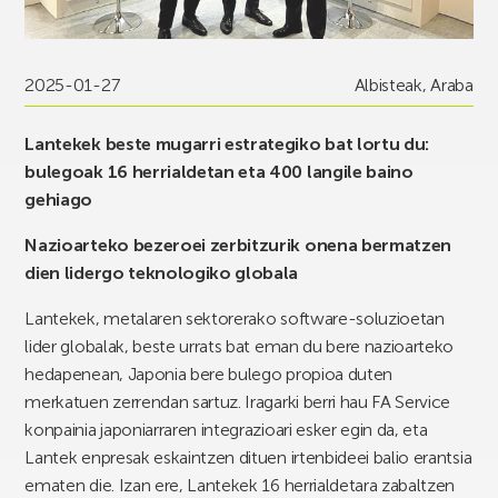
2025-01-27
Albisteak
,
Araba
Lantekek beste mugarri estrategiko bat lortu du:
bulegoak 16 herrialdetan eta 400 langile baino
gehiago
Nazioarteko bezeroei zerbitzurik onena bermatzen
dien lidergo teknologiko globala
Lantekek, metalaren sektorerako software-soluzioetan
lider globalak, beste urrats bat eman du bere nazioarteko
hedapenean, Japonia bere bulego propioa duten
merkatuen zerrendan sartuz. Iragarki berri hau FA Service
konpainia japoniarraren integrazioari esker egin da, eta
Lantek enpresak eskaintzen dituen irtenbideei balio erantsia
ematen die. Izan ere, Lantekek 16 herrialdetara zabaltzen