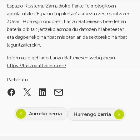
Espazio Klusterra) Zamudioko Parke Teknologikoan
antolatutako ‘Espacio topaketan’ aurkeztu zen maiatzaren
30ean. Hori egin ondoren, Lanzo Batteriesek bere lehen
bateria orbitan jartzeko asmoa du datozen hilabeteetan,
eta dagoeneko hainbat misiotan ari da sektoreko hainbat
laguntzailerekin.
Informazio gehiago Lanzo Batteriesen webgunean:
https://lanzobatteries.com/
Partekatu
Aurreko berria
Hurrengo berria