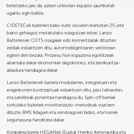
betetzeko jaio da, azken urteotan espazio-jaurtiketak
ugaritu egin baitira.
CIDETECek baterien balio-kate osoaren ikerketan 25 urte
baino gehiagoz metatutako ezagutzari esker, Lanzo
Batteriesek COTS osagaiak edo komertzialak dituzten
zeldak eskaintzen ditu, automobilgintzaren sektorean
egiten den bezala. Prozesu hori espaziora egokitzeak
abantaila dakar ekonomiari dagokionez, eta berrikuntza-
abiadura handiagoa dakar.
Lanzo Batteriesek bateria modularren, integratuen eta
eraginkorren kontzeptuak eskaintzen ditu, pisu txikiarekin,
eta sateliteak potentzia handiagoa du. Spin-off berriak
sortutako bateriek monitorizazio-metodoak osatzen
dituzte BMS fidagarri eta sendoagoen bidez, eta horrek
segurtasuna handitzea dakar.
Konpainia berria HEGANek (Euskal Herriko Aeronautika eta