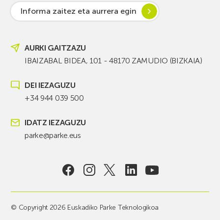
Informa zaitez eta aurrera egin
AURKI GAITZAZU
IBAIZABAL BIDEA, 101 - 48170 ZAMUDIO (BIZKAIA)
DEI IEZAGUZU
+34 944 039 500
IDATZ IEZAGUZU
parke@parke.eus
© Copyright 2026 Euskadiko Parke Teknologikoa