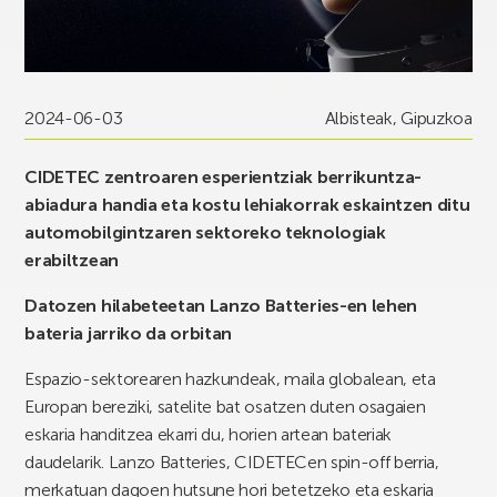
2024-06-03
Albisteak
,
Gipuzkoa
CIDETEC zentroaren esperientziak berrikuntza-
abiadura handia eta kostu lehiakorrak eskaintzen ditu
automobilgintzaren sektoreko teknologiak
erabiltzean
Datozen hilabeteetan Lanzo Batteries-en lehen
bateria jarriko da orbitan
Espazio-sektorearen hazkundeak, maila globalean, eta
Europan bereziki, satelite bat osatzen duten osagaien
eskaria handitzea ekarri du, horien artean bateriak
daudelarik. Lanzo Batteries, CIDETECen spin-off berria,
merkatuan dagoen hutsune hori betetzeko eta eskaria