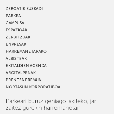
berria!
ZERGATIK EUSKADI
PARKEA
CAMPUSA
ESPAZIOAK
ZERBITZUAK
ENPRESAK
HARREMANETARAKO
ALBISTEAK
EKITALDIEN AGENDA
ARGITALPENAK
PRENTSA EREMUA
NORTASUN KORPORATIBOA
Parkeari buruz gehiago jakiteko, jar
zaitez gurekin harremanetan