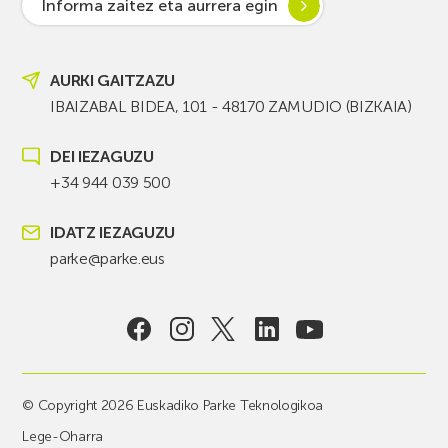
Informa zaitez eta aurrera egin
AURKI GAITZAZU
IBAIZABAL BIDEA, 101 - 48170 ZAMUDIO (BIZKAIA)
DEI IEZAGUZU
+34 944 039 500
IDATZ IEZAGUZU
parke@parke.eus
© Copyright 2026 Euskadiko Parke Teknologikoa
Lege-Oharra