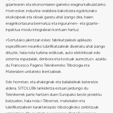
gizartearen eta ekonomiaren gaineko eragina kalkulatzeko.
Horri esker, industria-erabilera bakoitzera egokitutako
ekokoipeak eta olioak garatu ahal izango dira, haien
eraginkortasuna bermatuz eta ingurumen- eta gizarte-
inpaktua modu integralean kontuan hartuz.
«Sortutako jakintzari esker, fabrikatzaileek aplikazio
espezifikoen neurriko lubrifikatzaileak diseinatu ahal izango
dituzte, hala nola turbina eolikoak, auto elektrikoak edo
sistema espazialak, denbora eta kostuak aurreztuz», azaldu
du Francesco Pagano Teknikerreko Tribologia eta
Materialen unitateko ikertzaileak.
Ildo horretan, eta ahaleginak eta baliabideak bateratze
aldera, SITOLUBk lankidetza estuan jardungo du
Teknikerrek parte hartzen duen Europako beste proiektu
batzuekin, hala nola i-Tribomat, materialen eta
lubrifikatzaileen karakterizazio tribologikoko zerbitzuak