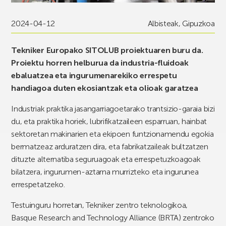
2024-04-12
Albisteak
,
Gipuzkoa
Tekniker Europako SITOLUB proiektuaren buru da.
Proiektu horren helburua da industria-fluidoak
ebaluatzea eta ingurumenarekiko errespetu
handiagoa duten ekosiantzak eta olioak garatzea
Industriak praktika jasangarriagoetarako trantsizio-garaia bizi
du, eta praktika horiek, lubrifikatzaileen esparruan, hainbat
sektoretan makinarien eta ekipoen funtzionamendu egokia
bermatzeaz arduratzen dira, eta fabrikatzaileak bultzatzen
dituzte alternatiba seguruagoak eta errespetuzkoagoak
bilatzera, ingurumen-aztarna murrizteko eta ingurunea
errespetatzeko.
Testuinguru horretan, Tekniker zentro teknologikoa,
Basque Research and Technology Alliance (BRTA) zentroko