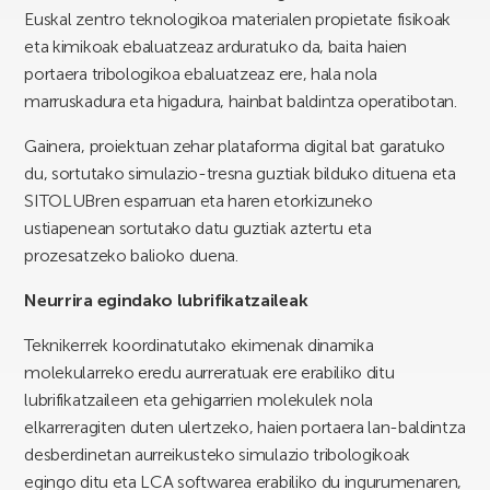
Euskal zentro teknologikoa materialen propietate fisikoak
eta kimikoak ebaluatzeaz arduratuko da, baita haien
portaera tribologikoa ebaluatzeaz ere, hala nola
marruskadura eta higadura, hainbat baldintza operatibotan.
Gainera, proiektuan zehar plataforma digital bat garatuko
du, sortutako simulazio-tresna guztiak bilduko dituena eta
SITOLUBren esparruan eta haren etorkizuneko
ustiapenean sortutako datu guztiak aztertu eta
prozesatzeko balioko duena.
Neurrira egindako lubrifikatzaileak
Teknikerrek koordinatutako ekimenak dinamika
molekularreko eredu aurreratuak ere erabiliko ditu
lubrifikatzaileen eta gehigarrien molekulek nola
elkarreragiten duten ulertzeko, haien portaera lan-baldintza
desberdinetan aurreikusteko simulazio tribologikoak
egingo ditu eta LCA softwarea erabiliko du ingurumenaren,