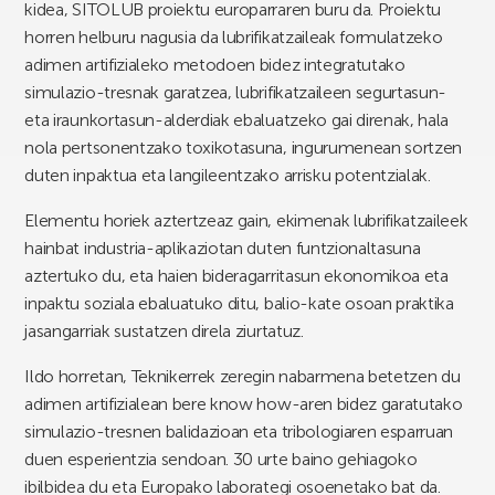
kidea, SITOLUB proiektu europarraren buru da. Proiektu
horren helburu nagusia da lubrifikatzaileak formulatzeko
adimen artifizialeko metodoen bidez integratutako
simulazio-tresnak garatzea, lubrifikatzaileen segurtasun-
eta iraunkortasun-alderdiak ebaluatzeko gai direnak, hala
nola pertsonentzako toxikotasuna, ingurumenean sortzen
duten inpaktua eta langileentzako arrisku potentzialak.
Elementu horiek aztertzeaz gain, ekimenak lubrifikatzaileek
hainbat industria-aplikaziotan duten funtzionaltasuna
aztertuko du, eta haien bideragarritasun ekonomikoa eta
inpaktu soziala ebaluatuko ditu, balio-kate osoan praktika
jasangarriak sustatzen direla ziurtatuz.
Ildo horretan, Teknikerrek zeregin nabarmena betetzen du
adimen artifizialean bere know how-aren bidez garatutako
simulazio-tresnen balidazioan eta tribologiaren esparruan
duen esperientzia sendoan. 30 urte baino gehiagoko
ibilbidea du eta Europako laborategi osoenetako bat da.