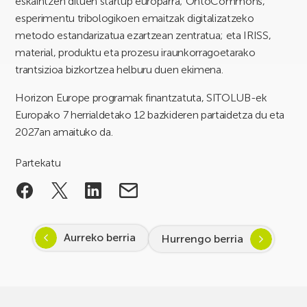
eskaintzen dituen startup europarra; OntoCommons,
esperimentu tribologikoen emaitzak digitalizatzeko
metodo estandarizatua ezartzean zentratua; eta IRISS,
material, produktu eta prozesu iraunkorragoetarako
trantsizioa bizkortzea helburu duen ekimena.
Horizon Europe programak finantzatuta, SITOLUB-ek
Europako 7 herrialdetako 12 bazkideren partaidetza du eta
2027an amaituko da.
Partekatu
Aurreko berria
Hurrengo berria